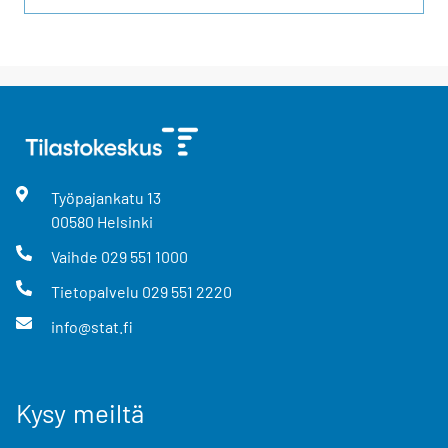
Työpajankatu
13
00580
Helsinki
Vaihde
029 551 1000
Tietopalvelu
029 551 2220
info@stat.fi
Kysy meiltä