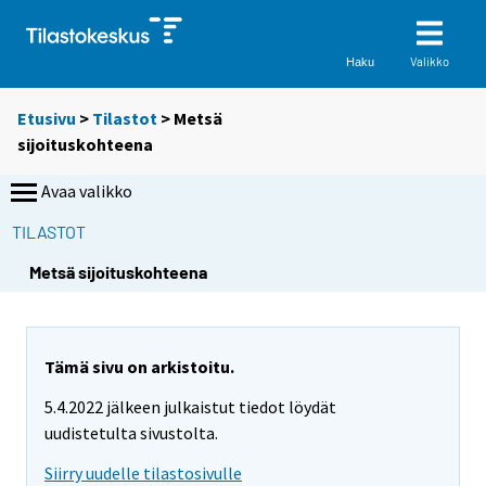
Valikko
Haku
Etusivu
>
Tilastot
> Metsä
sijoituskohteena
Avaa valikko
TILASTOT
S
S
S
Metsä sijoituskohteena
i
i
i
i
i
i
r
r
r
r
r
r
Tämä sivu on arkistoitu.
y
y
y
5.4.2022 jälkeen julkaistut tiedot löydät
t
t
t
uudistetulta sivustolta.
t
t
t
o
o
o
Siirry uudelle tilastosivulle