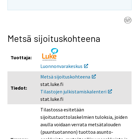
i
i
i
s
s
s
e
e
e
e
e
e
n
n
n
Metsä sijoituskohteena
p
p
p
a
a
a
l
l
l
Tuottaja:
v
v
v
Luonnonvarakeskus
e
e
e
Metsä sijoituskohteena
l
l
l
stat.luke.fi
u
u
u
Tiedot:
Tilastojen julkistamiskalenteri
u
u
u
stat.luke.fi
n
n
n
.
.
.
Tilastossa esitetään
sijoitustuottolaskelmien tuloksia, joiden
avulla voidaan verrata metsätalouden
(puuntuotannon) tuottoa asunto-