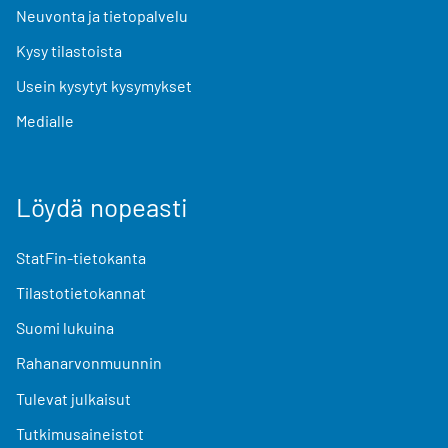
Neuvonta ja tietopalvelu
Kysy tilastoista
Usein kysytyt kysymykset
Medialle
Löydä nopeasti
StatFin-tietokanta
Tilastotietokannat
Suomi lukuina
Rahanarvonmuunnin
Tulevat julkaisut
Tutkimusaineistot