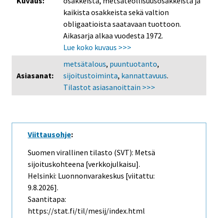
Kuvaus:
osakkeista, metsäteollisuusosakkeista ja
kaikista osakkeista sekä valtion
obligaatioista saatavaan tuottoon.
Aikasarja alkaa vuodesta 1972.
Lue koko kuvaus >>>
metsätalous
,
puuntuotanto
,
Asiasanat:
sijoitustoiminta
,
kannattavuus
.
Tilastot asiasanoittain >>>
Viittausohje
:
Suomen virallinen tilasto (SVT): Metsä
sijoituskohteena [verkkojulkaisu].
Helsinki: Luonnonvarakeskus [viitattu:
9.8.2026].
Saantitapa:
https://stat.fi/til/mesij/index.html