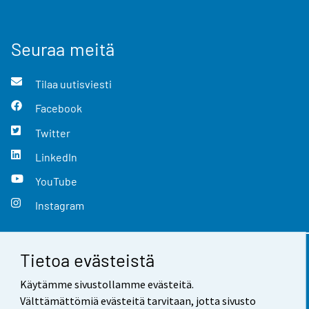
Seuraa meitä
Tilaa uutisviesti
Facebook
Twitter
LinkedIn
YouTube
Instagram
Tietoa evästeistä
Yhteystiedot
Käytämme sivustollamme evästeitä.
Palaute
Välttämättömiä evästeitä tarvitaan, jotta sivusto