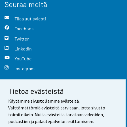
Seuraa meitä
Tilaa uutisviesti
Facebook
Twitter
LinkedIn
YouTube
Instagram
Tietoa evästeistä
Yhteystiedot
Käytämme sivustollamme evästeitä.
Palaute
Välttämättömiä evästeitä tarvitaan, jotta sivusto
toimii oikein. Muita evästeitä tarvitaan videoiden,
Käyttöehdot
podcastien ja palautepalvelun esittämiseen.
Tietosuoja