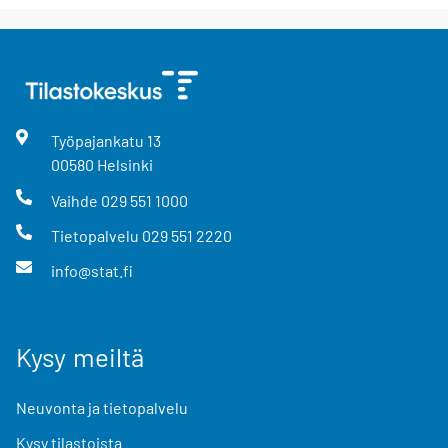
Työpajankatu
13
00580
Helsinki
Vaihde
029 551 1000
Tietopalvelu
029 551 2220
info@stat.fi
Kysy meiltä
Neuvonta ja tietopalvelu
Kysy tilastoista