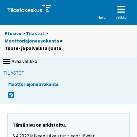
Valikko
Haku
Etusivu
>
Tilastot
>
Moottoriajoneuvokanta
>
Tuote- ja palvelutarjonta
Avaa valikko
TILASTOT
Moottoriajoneuvokanta
Tämä sivu on arkistoitu.
5.4.2022 jälkeen julkaistut tiedot löydät