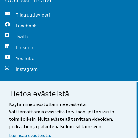
Tilaa uutisviesti
Facebook
Twitter
LinkedIn
YouTube
Instagram
Tietoa evästeistä
Yhteystiedot
Käytämme sivustollamme evästeitä.
Palaute
Välttämättömiä evästeitä tarvitaan, jotta sivusto
toimii oikein. Muita evästeitä tarvitaan videoiden,
Käyttöehdot
podcastien ja palautepalvelun esittämiseen.
Tietosuoja
Lue lisää evästeistä.