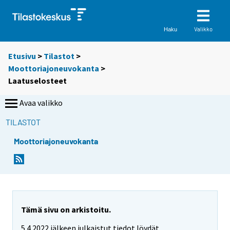
Valikko
Haku
Etusivu
>
Tilastot
>
Moottoriajoneuvokanta
>
Laatuselosteet
Avaa valikko
TILASTOT
Moottoriajoneuvokanta
Tämä sivu on arkistoitu.
5.4.2022 jälkeen julkaistut tiedot löydät