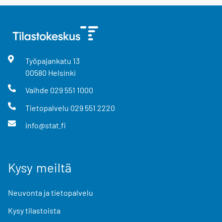
Työpajankatu
13
00580
Helsinki
Vaihde
029 551 1000
Tietopalvelu
029 551 2220
info@stat.fi
Kysy meiltä
Neuvonta ja tietopalvelu
Kysy tilastoista