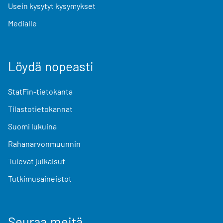
Usein kysytyt kysymykset
Medialle
Löydä nopeasti
StatFin-tietokanta
Tilastotietokannat
Suomi lukuina
Rahanarvonmuunnin
Tulevat julkaisut
Tutkimusaineistot
Seuraa meitä