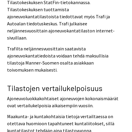
Tilastokeskuksen StatFin-tietokannassa.
Tilastokeskuksen tuottamista
ajoneuvokantatilastoista tiedottavat myös Trafi ja
Autoalan tiedotuskeskus. Trafi julkaisee
neljännesvuosittain ajoneuvokantatilaston internet-
sivuillaan.
Trafilta neljännesvuosittain saatavista
ajoneuvokantatiedoista voidaan tehdä maksullisia
tilastoja Manner-Suomen osalta asiakkaan
toivomuksen mukaisesti.
Tilastojen vertailukelpoisuus
Ajoneuvoluokkakohtaiset ajoneuvojen kokonaismäärät
ovat vertailukelpoisia aikaisempiin vuosiin.
Maakunta- ja kuntakohtaisia tietoja vertailtaessa on
otettava huomioon tapahtuneet kuntaliitokset, sillä
kuntatilastot tehdään aina tilastovuonna