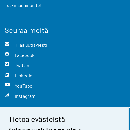
Tutkimusaineistot
Seuraa meitä
Tilaa uutisviesti
Facebook
Twitter
LinkedIn
YouTube
Instagram
Tietoa evästeistä
Yhteystiedot
Käytämme sivustollamme evästeitä.