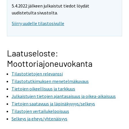
5.4.2022 jälkeen julkaistut tiedot löydät
uudistetulta sivustolta.
Siirry uudelle tilastosivulle
Laatuseloste:
Moottoriajoneuvokanta
Tilastotietojen relevanssi
Tilastotutkimuksen menetelmäkuvaus
Tietojen oikeellisuus ja tarkkuus
Julkaistujen tietojen ajantasaisuus ja oikea-aikaisuus
Tietojen saatavuus ja läpinäkyvyys/selkeys
Tilastojen vertailukelpoisuus
Selkeys ja eheys/yhtenäisyys