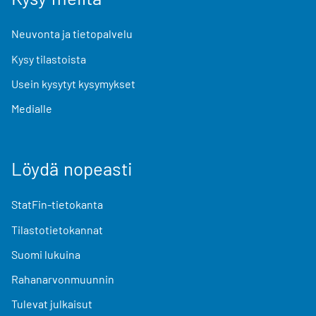
Neuvonta ja tietopalvelu
Kysy tilastoista
Usein kysytyt kysymykset
Medialle
Löydä nopeasti
StatFin-tietokanta
Tilastotietokannat
Suomi lukuina
Rahanarvonmuunnin
Tulevat julkaisut