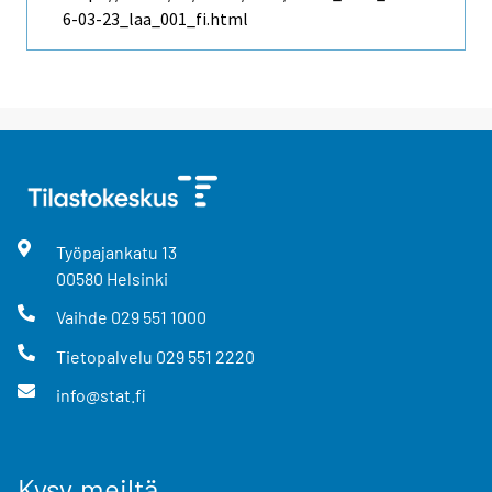
6-03-23_laa_001_fi.html
Työpajankatu
13
00580
Helsinki
Vaihde
029 551 1000
Tietopalvelu
029 551 2220
info@stat.fi
Kysy meiltä