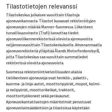
Tilastotietojen relevanssi
Tilastokeskus julkaisee vuosittain tilastoja
ajoneuvokannasta. Tilastot kuvaavat rekisteröityjen
ajoneuvojen määrää Manner-Suomessa. Liikenteen
turvallisuusvirasto (Trafi) luovuttaa tiedot
ajoneuvoliikennerekisterissä olevista ajoneuvoista
neljännesvuosittain Tilastokeskukselle. Ahvenanmaalla
ajoneuvorekisteriä ylläpitää Ålands Motorfordonsbyrå,
jolta Tilastokeskus saa vuosittain summatiedot
rekisterissä olevista ajoneuvoista.
Suomessa rekisteröintivelvollisuuden alaisia
tieliikenteen ajoneuvoja ovat henkilö-, paketti-,
kuorma- ja linja-autot, moottoripyörät, mopot, kolmi-
ja nelipyörät, moottorikelkat, traktorit,
moottorityökoneet sekä perävaunut.
Ajoneuvokantatilastojen määritelmät perustuvat
ajoneuvolainsäädäntöön ja tilastoissa käytetään