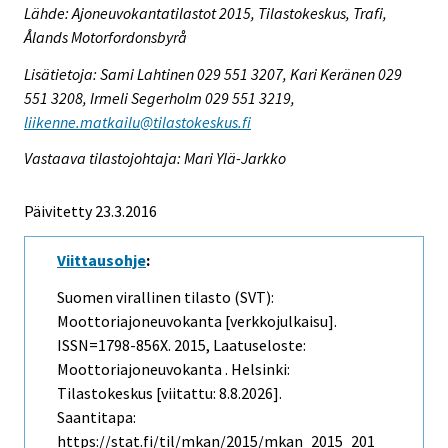
Lähde: Ajoneuvokantatilastot 2015, Tilastokeskus, Trafi,
Ålands Motorfordonsbyrå
Lisätietoja: Sami Lahtinen 029 551 3207, Kari Keränen 029
551 3208, Irmeli Segerholm 029 551 3219,
liikenne.matkailu@tilastokeskus.fi
Vastaava tilastojohtaja: Mari Ylä-Jarkko
Päivitetty 23.3.2016
Viittausohje
:
Suomen virallinen tilasto (SVT):
Moottoriajoneuvokanta [verkkojulkaisu].
ISSN=1798-856X. 2015, Laatuseloste:
Moottoriajoneuvokanta . Helsinki:
Tilastokeskus [viitattu: 8.8.2026].
Saantitapa:
https://stat.fi/til/mkan/2015/mkan_2015_201