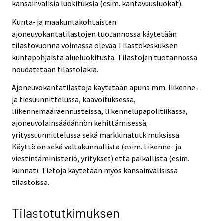
kansainvälisiä luokituksia (esim. kantavuusluokat).
Kunta- ja maakuntakohtaisten
ajoneuvokantatilastojen tuotannossa käytetään
tilastovuonna voimassa olevaa Tilastokeskuksen
kuntapohjaista alueluokitusta. Tilastojen tuotannossa
noudatetaan tilastolakia.
Ajoneuvokantatilastoja käytetään apuna mm. liikenne-
ja tiesuunnittelussa, kaavoituksessa,
liikennemääräennusteissa, liikennelupapolitiikassa,
ajoneuvolainsäädännön kehittämisessä,
yrityssuunnittelussa sekä markkinatutkimuksissa.
Käyttö on sekä valtakunnallista (esim. liikenne- ja
viestintäministeriö, yritykset) että paikallista (esim.
kunnat). Tietoja käytetään myös kansainvälisissä
tilastoissa.
Tilastotutkimuksen