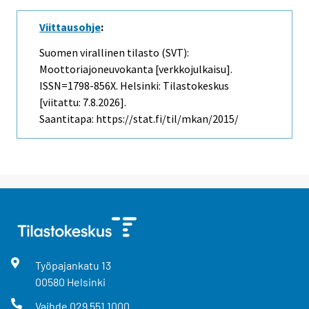
Viittausohje
:
Suomen virallinen tilasto (SVT):
Moottoriajoneuvokanta [verkkojulkaisu].
ISSN=1798-856X. Helsinki: Tilastokeskus
[viitattu: 7.8.2026].
Saantitapa: https://stat.fi/til/mkan/2015/
Työpajankatu
13
00580
Helsinki
Vaihde
029 551 1000