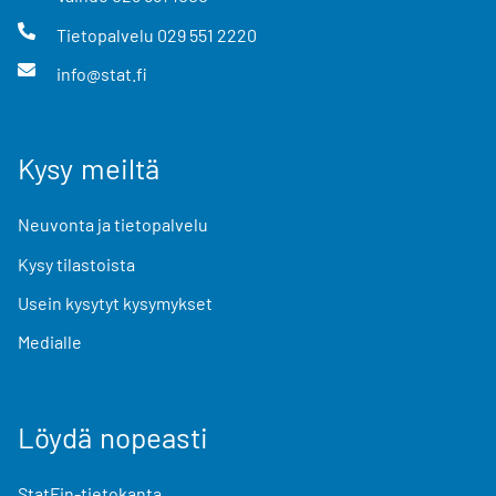
Tietopalvelu
029 551 2220
info@stat.fi
Kysy meiltä
Neuvonta ja tietopalvelu
Kysy tilastoista
Usein kysytyt kysymykset
Medialle
Löydä nopeasti
StatFin-tietokanta