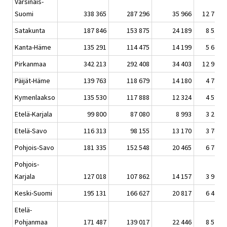
Varsinais-
Suomi
338 365
287 296
35 966
12 725
Satakunta
187 846
153 875
24 189
8 517
Kanta-Häme
135 291
114 475
14 199
5 674
Pirkanmaa
342 213
292 408
34 403
12 991
Päijät-Häme
139 763
118 679
14 180
4 781
Kymenlaakso
135 530
117 888
12 324
4 590
Etelä-Karjala
99 800
87 080
8 993
3 276
Etelä-Savo
116 313
98 155
13 170
3 762
Pohjois-Savo
181 335
152 548
20 465
6 767
Pohjois-
Karjala
127 018
107 862
14 157
3 995
Keski-Suomi
195 131
166 627
20 817
6 402
Etelä-
Pohjanmaa
171 487
139 017
22 446
8 577