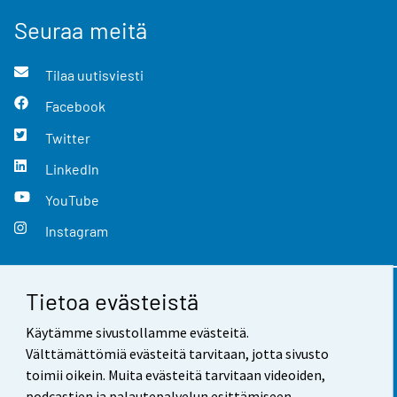
Seuraa meitä
Tilaa uutisviesti
Facebook
Twitter
LinkedIn
YouTube
Instagram
Tietoa evästeistä
Yhteystiedot
Käytämme sivustollamme evästeitä.
Palaute
Välttämättömiä evästeitä tarvitaan, jotta sivusto
toimii oikein. Muita evästeitä tarvitaan videoiden,
Käyttöehdot
podcastien ja palautepalvelun esittämiseen.