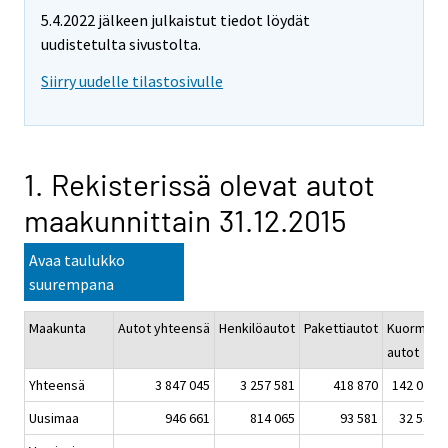
5.4.2022 jälkeen julkaistut tiedot löydät
uudistetulta sivustolta.
Siirry uudelle tilastosivulle
1. Rekisterissä olevat autot
maakunnittain 31.12.2015
Avaa taulukko
suurempana
Maakunta
Autot yhteensä
Henkilöautot
Pakettiautot
Kuorma-
autot
Yhteensä
3 847 045
3 257 581
418 870
142 020
Uusimaa
946 661
814 065
93 581
32 534