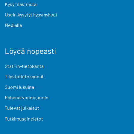
Kysy tilastoista
Usein kysytyt kysymykset
Medialle
Löydä nopeasti
StatFin-tietokanta
Tilastotietokannat
Suomi lukuina
Rahanarvonmuunnin
Tulevat julkaisut
Tutkimusaineistot