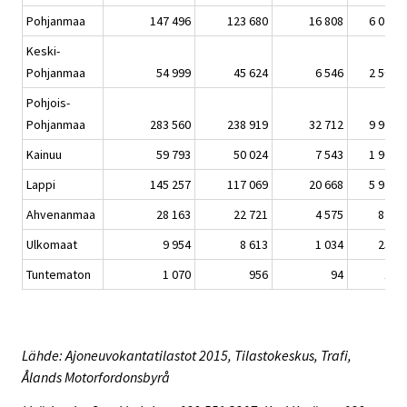
Pohjanmaa
147 496
123 680
16 808
6 073
Keski-
Pohjanmaa
54 999
45 624
6 546
2 507
Pohjois-
Pohjanmaa
283 560
238 919
32 712
9 905
Kainuu
59 793
50 024
7 543
1 904
Lappi
145 257
117 069
20 668
5 945
Ahvenanmaa
28 163
22 721
4 575
823
Ulkomaat
9 954
8 613
1 034
253
Tuntematon
1 070
956
94
19
Lähde: Ajoneuvokantatilastot 2015, Tilastokeskus, Trafi,
Ålands Motorfordonsbyrå