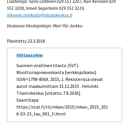
Lisätietoja: Sami Lahtinen 029 551 3207, Kari Keränen 029
551 3208, Irmeli Segerholm 029 551 3219,
liikenne.matkailu@tilastokeskus.fi
Vastaava tilastojohtaja: Mari Ylä-Jarkko
Päivitetty 23.3.2016
Viittausohje
:
Suomen virallinen tilasto (SVT):
Moottoriajoneuvokanta [verkkojulkaisu].
ISSN=1798-856X. 2015, 1. Rekisterissä olevat
autot maakunnittain 31.12.2015 . Helsinki:
Tilastokeskus [viitattu: 7.8.2026].
Saantitapa:
https://stat.fi/til/mkan/2015/mkan_2015_201
6-03-23_tau_001_fi.html