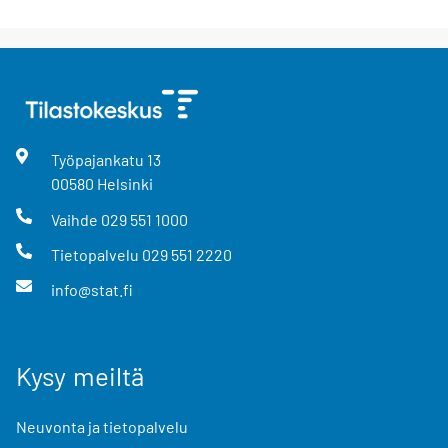
Työpajankatu
13
00580
Helsinki
Vaihde
029 551 1000
Tietopalvelu
029 551 2220
info@stat.fi
Kysy meiltä
Neuvonta ja tietopalvelu