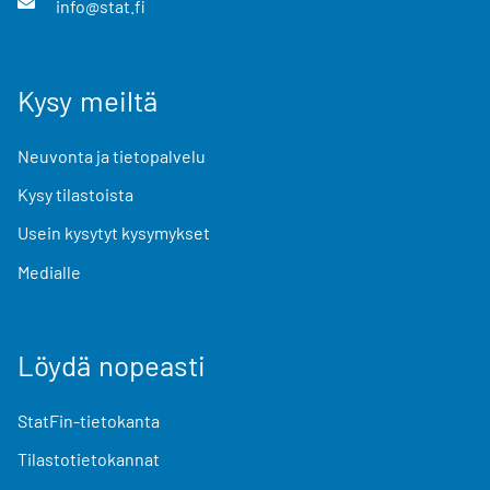
info@stat.fi
Kysy meiltä
Neuvonta ja tietopalvelu
Kysy tilastoista
Usein kysytyt kysymykset
Medialle
Löydä nopeasti
StatFin-tietokanta
Tilastotietokannat