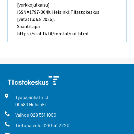
[verkkojulkaisu].
ISSN=1797-304X. Helsinki: Tilastokeskus
[viitattu: 6.8.2026].
Saantitapa:
https://stat.fi/til/mmtal/uut.html
Työpajankatu
13
00580
Helsinki
Vaihde
029 551 1000
Tietopalvelu
029 551 2220