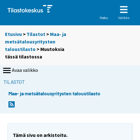
Valikko
Haku
Etusivu
>
Tilastot
>
Maa- ja
metsätalousyritysten
taloustilasto
> Muutoksia
tässä tilastossa
Avaa valikko
TILASTOT
Maa- ja metsätalousyritysten taloustilasto
Tämä sivu on arkistoitu.