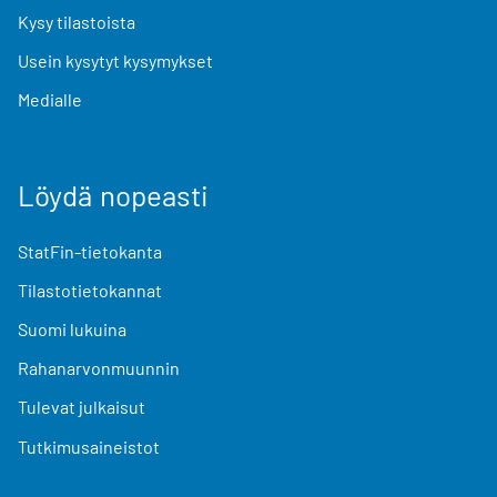
Kysy tilastoista
Usein kysytyt kysymykset
Medialle
Löydä nopeasti
StatFin-tietokanta
Tilastotietokannat
Suomi lukuina
Rahanarvonmuunnin
Tulevat julkaisut
Tutkimusaineistot