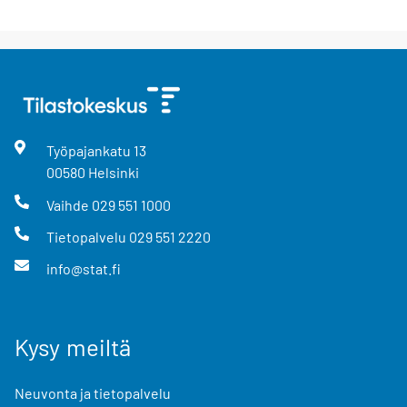
Työpajankatu
13
00580
Helsinki
Vaihde
029 551 1000
Tietopalvelu
029 551 2220
info@stat.fi
Kysy meiltä
Neuvonta ja tietopalvelu