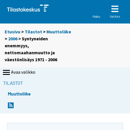
Valikko
Haku
Etusivu
>
Tilastot
>
Muuttoliike
>
2006
> Syntyneiden
enemmyys,
nettomaahanmuutto ja
väestönlisäys 1971 - 2006
Avaa valikko
TILASTOT
Muuttoliike