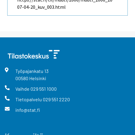
07-04-20_kuv_003.html
Työpajankatu
13
00580
Helsinki
Vaihde
029 551 1000
Tietopalvelu
029 551 2220
info@stat.fi