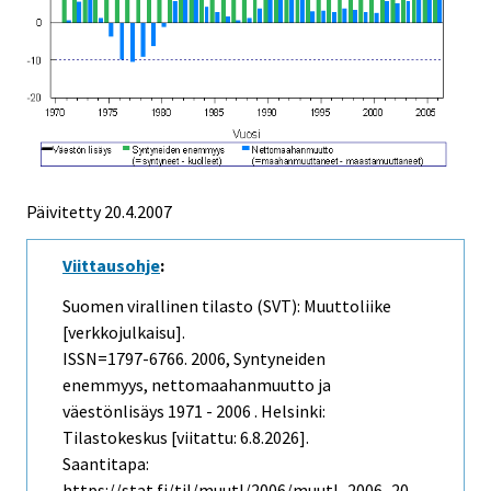
Päivitetty
20.4.2007
Viittausohje
:
Suomen virallinen tilasto (SVT): Muuttoliike
[verkkojulkaisu].
ISSN=1797-6766. 2006, Syntyneiden
enemmyys, nettomaahanmuutto ja
väestönlisäys 1971 - 2006 . Helsinki:
Tilastokeskus [viitattu: 6.8.2026].
Saantitapa:
https://stat.fi/til/muutl/2006/muutl_2006_20