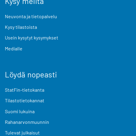
Kysy meiltä
Neuvonta ja tietopalvelu
Kysy tilastoista
Usein kysytyt kysymykset
Medialle
Löydä nopeasti
StatFin-tietokanta
Tilastotietokannat
Suomi lukuina
Rahanarvonmuunnin
Tulevat julkaisut