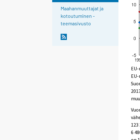
Maahanmuuttajat ja
kotoutuminen -
teemasivusto
EU-
EU-
Suom
201
muut
Vuon
väh
123 
6 48
on 