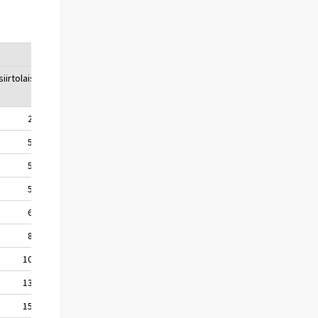
iirtolaisuus
2 584
5 802
5 222
5 755
6 677
8 986
10 344
13 586
15 457