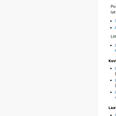
Poi
lat
Li
Kuv
Laa