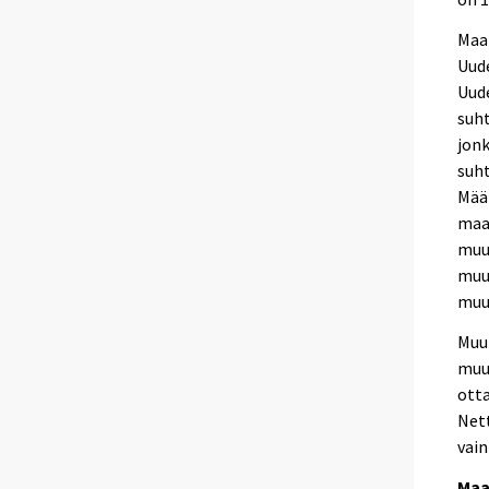
Maan
Uud
Uude
suh
jon
suht
Mää
maak
muut
muut
muu
Muu
muu
ott
Net
vain
Maan