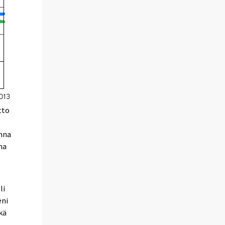
tto
onna
ma
li
eni
kä