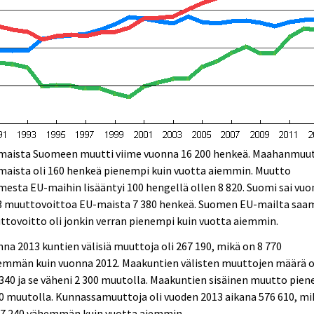
maista Suomeen muutti viime vuonna 16 200 henkeä. Maahanmuu
maista oli 160 henkeä pienempi kuin vuotta aiemmin. Muutto
esta EU-maihin lisääntyi 100 hengellä ollen 8 820. Suomi sai vu
3 muuttovoittoa EU-maista 7 380 henkeä. Suomen EU-mailta saa
tovoitto oli jonkin verran pienempi kuin vuotta aiemmin.
na 2013 kuntien välisiä muuttoja oli 267 190, mikä on 8 770
emmän kuin vuonna 2012. Maakuntien välisten muuttojen määrä o
340 ja se väheni 2 300 muutolla. Maakuntien sisäinen muutto pien
0 muutolla. Kunnassamuuttoja oli vuoden 2013 aikana 576 610, mi
17 240 vähemmän kuin vuotta aiemmin.