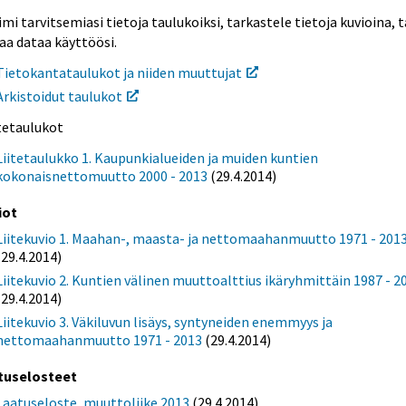
mi tarvitsemiasi tietoja taulukoiksi, tarkastele tietoja kuvioina, t
aa dataa käyttöösi.
Tietokantataulukot ja niiden muuttujat
Arkistoidut taulukot
itetaulukot
Liitetaulukko 1. Kaupunkialueiden ja muiden kuntien
kokonaisnettomuutto 2000 - 2013
(29.4.2014)
iot
Liitekuvio 1. Maahan-, maasta- ja nettomaahanmuutto 1971 - 201
(29.4.2014)
Liitekuvio 2. Kuntien välinen muuttoalttius ikäryhmittäin 1987 - 2
(29.4.2014)
Liitekuvio 3. Väkiluvun lisäys, syntyneiden enemmyys ja
nettomaahanmuutto 1971 - 2013
(29.4.2014)
tuselosteet
Laatuseloste, muuttoliike 2013
(29.4.2014)