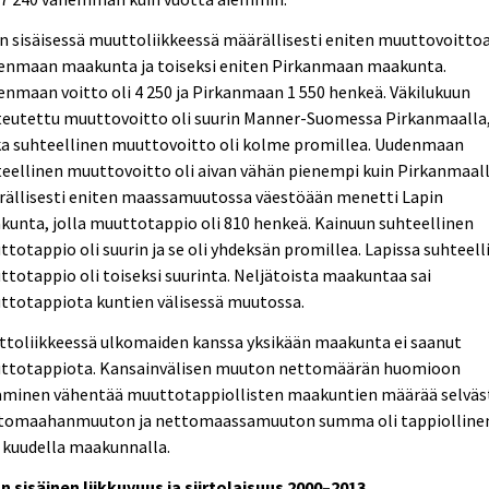
 sisäisessä muuttoliikkeessä määrällisesti eniten muuttovoittoa
enmaan maakunta ja toiseksi eniten Pirkanmaan maakunta.
nmaan voitto oli 4 250 ja Pirkanmaan 1 550 henkeä. Väkilukuun
teutettu muuttovoitto oli suurin Manner-Suomessa Pirkanmaalla
ka suhteellinen muuttovoitto oli kolme promillea. Uudenmaan
eellinen muuttovoitto oli aivan vähän pienempi kuin Pirkanmaall
rällisesti eniten maassamuutossa väestöään menetti Lapin
unta, jolla muuttotappio oli 810 henkeä. Kainuun suhteellinen
totappio oli suurin ja se oli yhdeksän promillea. Lapissa suhteell
totappio oli toiseksi suurinta. Neljätoista maakuntaa sai
ttotappiota kuntien välisessä muutossa.
ttoliikkeessä ulkomaiden kanssa yksikään maakunta ei saanut
ttotappiota. Kansainvälisen muuton nettomäärän huomioon
aminen vähentää muuttotappiollisten maakuntien määrää selväst
tomaahanmuuton ja nettomaassamuuton summa oli tappiolline
 kuudella maakunnalla.
 sisäinen liikkuvuus ja siirtolaisuus 2000–2013