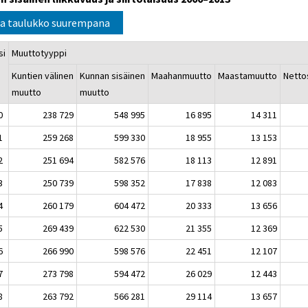
a taulukko suurempana
si
Muuttotyyppi
Kuntien välinen
Kunnan sisäinen
Maahanmuutto
Maastamuutto
Nettos
muutto
muutto
0
238 729
548 995
16 895
14 311
1
259 268
599 330
18 955
13 153
2
251 694
582 576
18 113
12 891
3
250 739
598 352
17 838
12 083
4
260 179
604 472
20 333
13 656
5
269 439
622 530
21 355
12 369
6
266 990
598 576
22 451
12 107
7
273 798
594 472
26 029
12 443
8
263 792
566 281
29 114
13 657