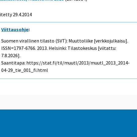
itetty 29.4.2014
Viittausohje
:
Suomen virallinen tilasto (SVT): Muuttoliike [verkkojulkaisu].
ISSN=1797-6766. 2013. Helsinki: Tilastokeskus [viitattu:
7.8.2026].
Saantitapa: https://stat.fi/til/muutl/2013/muutl_2013_2014-
04-29_tie_001_fi.html