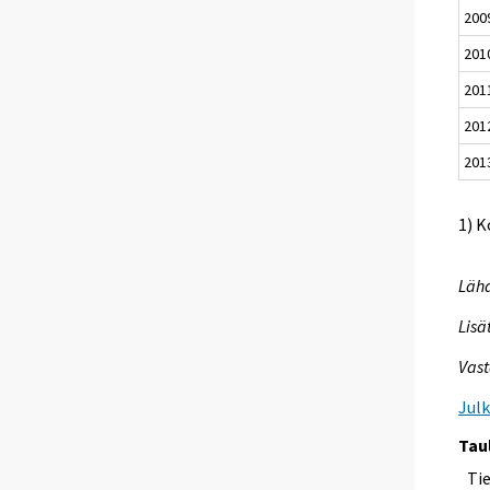
200
201
201
201
201
1) K
Lähd
Lisä
Vast
Jul
Tau
Ti