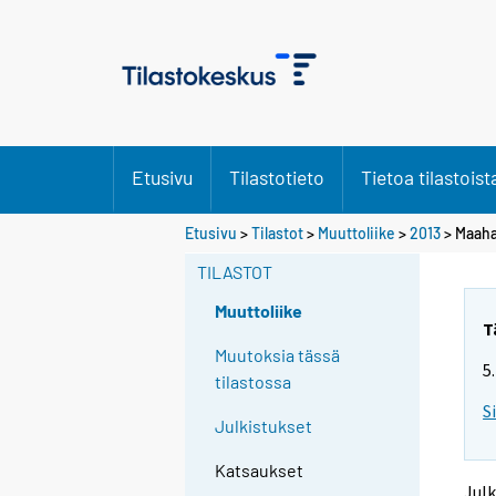
Etusivu
Tilastotieto
Tietoa tilastoist
Y
Y
Etusivu
>
Tilastot
>
Muuttoliike
>
2013
> Maaha
o
o
u
u
TILASTOT
a
a
r
r
Muuttoliike
e
e
T
m
m
Muutoksia tässä
5
o
o
tilastossa
v
v
S
i
i
Julkistukset
n
n
g
g
Katsaukset
t
t
Julk