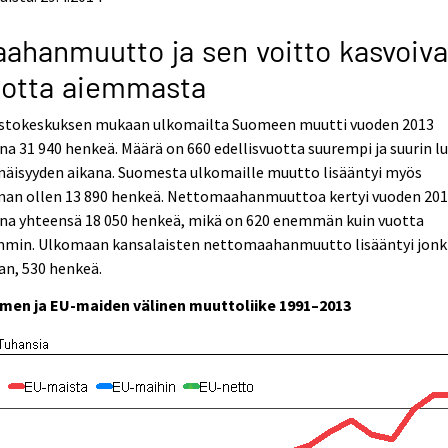
ahanmuutto ja sen voitto kasvoiva
uotta aiemmasta
astokeskuksen mukaan ulkomailta Suomeen muutti vuoden 2013
na 31 940 henkeä. Määrä on 660 edellisvuotta suurempi ja suurin l
näisyyden aikana. Suomesta ulkomaille muutto lisääntyi myös
man ollen 13 890 henkeä. Nettomaahanmuuttoa kertyi vuoden 20
ana yhteensä 18 050 henkeä, mikä on 620 enemmän kuin vuotta
mmin. Ulkomaan kansalaisten nettomaahanmuutto lisääntyi jonk
an, 530 henkeä.
men ja EU-maiden välinen muuttoliike 1991–2013