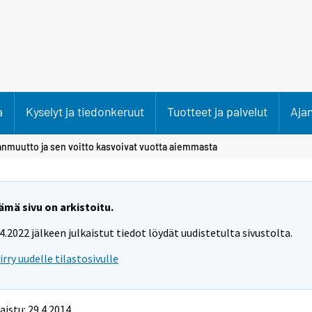
a
Kyselyt ja tiedonkeruut
Tuotteet ja palvelut
Aja
nmuutto ja sen voitto kasvoivat vuotta aiemmasta
ämä sivu on arkistoitu.
.4.2022 jälkeen julkaistut tiedot löydät uudistetulta sivustolta.
iirry uudelle tilastosivulle
aistu: 29.4.2014