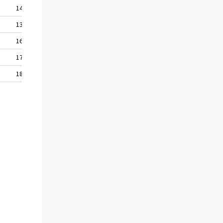
14 548
13 731
16 821
17 433
18 048