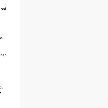
 sai
,
a.
inen
i.
n