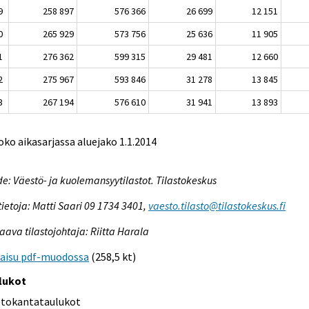
9
258 897
576 366
26 699
12 151
0
265 929
573 756
25 636
11 905
1
276 362
599 315
29 481
12 660
2
275 967
593 846
31 278
13 845
3
267 194
576 610
31 941
13 893
oko aikasarjassa aluejako 1.1.2014
e: Väestö- ja kuolemansyytilastot. Tilastokeskus
tietoja: Matti Saari 09 1734 3401,
vaesto.tilasto@tilastokeskus.fi
aava tilastojohtaja: Riitta Harala
kaisu pdf-muodossa
(258,5 kt)
lukot
etokantataulukot