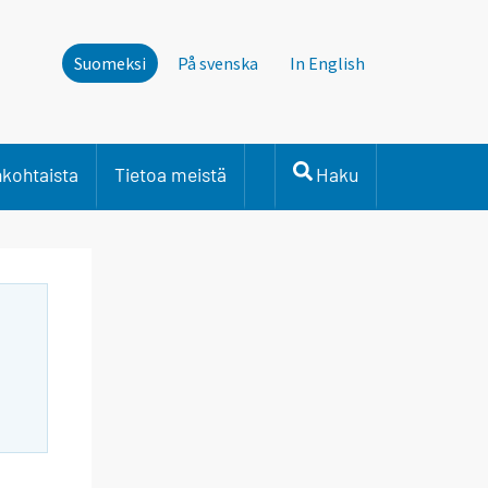
Suomeksi
På svenska
In English
nkohtaista
Tietoa meistä
Haku