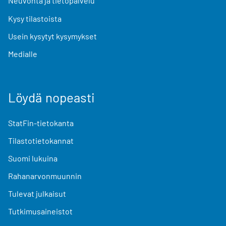
Neuvonta ja tietopalvelu
Kysy tilastoista
Usein kysytyt kysymykset
Medialle
Löydä nopeasti
StatFin-tietokanta
Tilastotietokannat
Suomi lukuina
Rahanarvonmuunnin
Tulevat julkaisut
Tutkimusaineistot