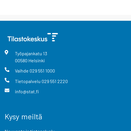
Työpajankatu
13
00580
Helsinki
Vaihde
029 551 1000
Tietopalvelu
029 551 2220
info@stat.fi
Kysy meiltä