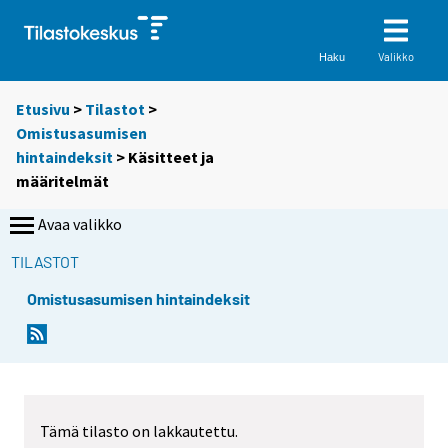
Valikko
Haku
Etusivu
>
Tilastot
>
Omistusasumisen
hintaindeksit
> Käsitteet ja
määritelmät
Avaa valikko
TILASTOT
Omistusasumisen hintaindeksit
Tämä tilasto on lakkautettu.