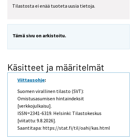
Tilastosta ei enää tuoteta uusia tietoja.
Tämä sivu on arkistoitu.
Käsitteet ja määritelmät
Viittausohje
:
Suomen virallinen tilasto (SVT):
Omistusasumisen hintaindeksit
[verkkojulkaisu].
ISSN=2341-6319. Helsinki: Tilastokeskus
[viitattu: 9.8.2026].
Saantitapa: https://stat.fi/til/oahi/kas.html