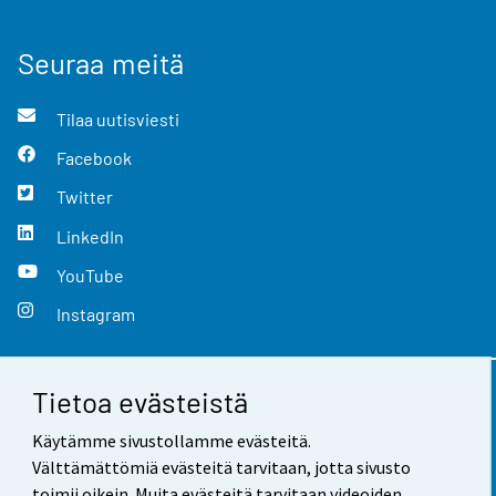
Seuraa meitä
Tilaa uutisviesti
Facebook
Twitter
LinkedIn
YouTube
Instagram
Tietoa evästeistä
Yhteystiedot
Käytämme sivustollamme evästeitä.
Palaute
Välttämättömiä evästeitä tarvitaan, jotta sivusto
toimii oikein. Muita evästeitä tarvitaan videoiden,