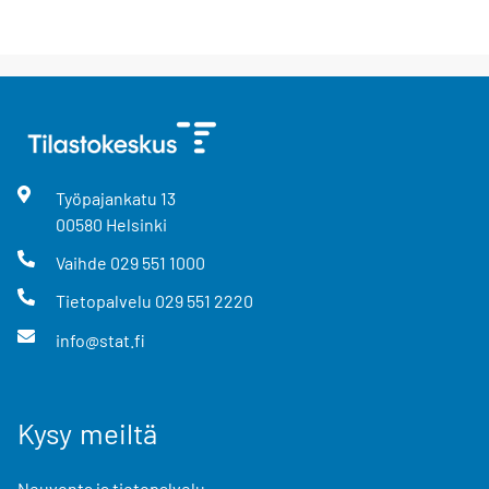
Työpajankatu
13
00580
Helsinki
Vaihde
029 551 1000
Tietopalvelu
029 551 2220
info@stat.fi
Kysy meiltä
Neuvonta ja tietopalvelu