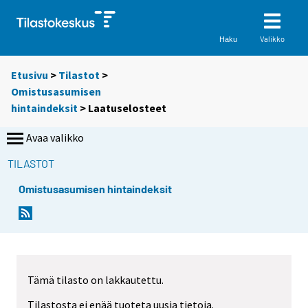
Valikko
Haku
Etusivu
>
Tilastot
>
Omistusasumisen
hintaindeksit
> Laatuselosteet
Avaa valikko
TILASTOT
Omistusasumisen hintaindeksit
Tämä tilasto on lakkautettu.
Tilastosta ei enää tuoteta uusia tietoja.