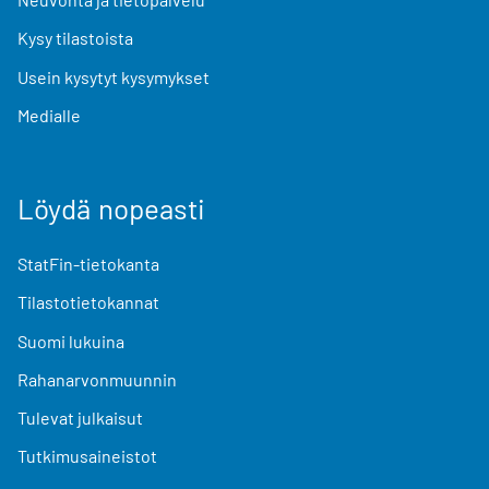
Kysy tilastoista
Usein kysytyt kysymykset
Medialle
Löydä nopeasti
StatFin-tietokanta
Tilastotietokannat
Suomi lukuina
Rahanarvonmuunnin
Tulevat julkaisut
Tutkimusaineistot