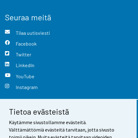
Seuraa meitä
Tilaa uutisviesti
Facebook
Twitter
LinkedIn
YouTube
Instagram
Tietoa evästeistä
Yhteystiedot
Käytämme sivustollamme evästeitä.
Palaute
Välttämättömiä evästeitä tarvitaan, jotta sivusto
toimii oikein. Muita evästeitä tarvitaan videoiden,
Käyttöehdot