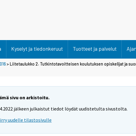
a
Kyselyt ja tiedonkeruut
Tuotteet ja palvelut
Aja
016
> Liitetaulukko 2. Tutkintotavoitteisen koulutuksen opiskelijat ja suo
ämä sivu on arkistoitu.
.4.2022 jälkeen julkaistut tiedot löydät uudistetulta sivustolta.
iirry uudelle tilastosivulle