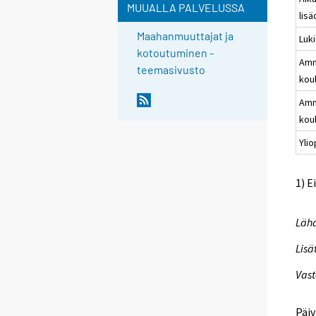
MUUALLA PALVELUSSA
lis
Maahanmuuttajat ja
Luk
kotoutuminen -
Amm
teemasivusto
kou
Amm
kou
Yli
1) E
Lähd
Lisä
Vast
Päiv