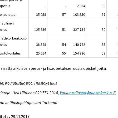
äopetus
.
.
2 984
39
iokoulutus
35 058
57
103 550
57
atillinen
lutus
125 636
51
327 734
50
attikorkeakoulu-
lutus
38 598
54
140 792
53
opistokoulutus
25 614
55
154 736
53
i sisällä aikuisten perus- ja lisäopetuksen uusia opiskelijoita.
e: Koulutustilastot, Tilastokeskus
tietoja: Heli Hiltunen 029 551 3314,
koulutustilastot@tilastokeskus.fi
aava tilastojohtaja: Jari Tarkoma
itetty 29.11.2017