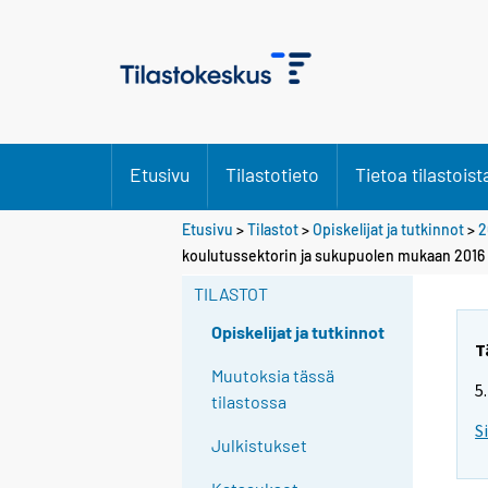
Etusivu
Tilastotieto
Tietoa tilastoist
Etusivu
>
Tilastot
>
Opiskelijat ja tutkinnot
>
2
koulutussektorin ja sukupuolen mukaan 2016
TILASTOT
Opiskelijat ja tutkinnot
T
Muutoksia tässä
5
tilastossa
S
Julkistukset