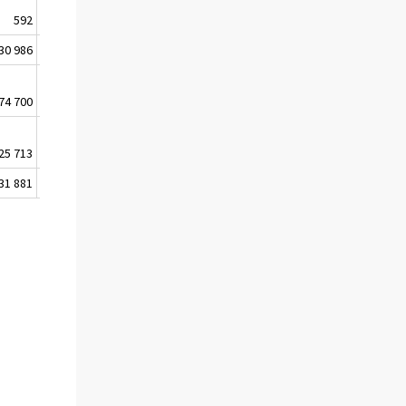
592
47
30 986
58
74 700
54
25 713
62
31 881
57