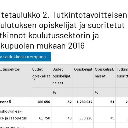
itetaulukko 2. Tutkintotavoitteisen
ulutuksen opiskelijat ja suoritetut
tkinnot koulutussektorin ja
ukupuolen mukaan 2016
a taulukko suurempana
lutussektori
Uudet
Uudet
Opiskelijat
Opiskelijat,
Tutkin
opiskelijat
opiskelijat,
naiset
suorit
1)
naiset
%
%
eensä
286 656
52
1 280 032
51
2
uskoulun esi-,
s- ja lisäopetus
61 750
49
550 236
49
isten perus- ja