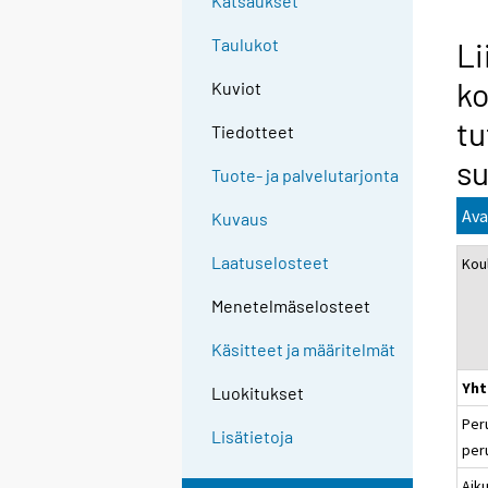
Katsaukset
Taulukot
Li
ko
Kuviot
tu
Tiedotteet
s
Tuote- ja palvelutarjonta
Ava
Kuvaus
Laatuselosteet
Kou
Menetelmäselosteet
Käsitteet ja määritelmät
Yht
Luokitukset
Per
Lisätietoja
peru
Aiku