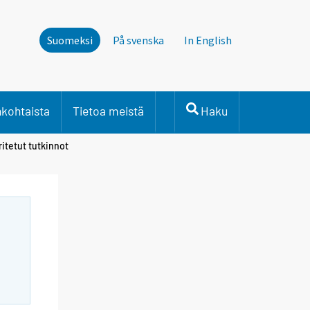
Suomeksi
På svenska
In English
nkohtaista
Tietoa meistä
Haku
ritetut tutkinnot