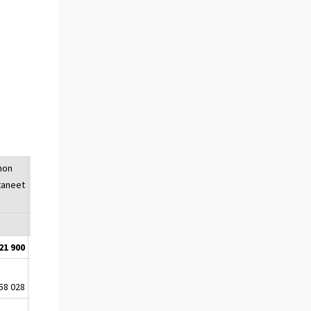
non
Tutkinnon
taneet
suorittaneet
naiset
%
21 900
54
58 028
48