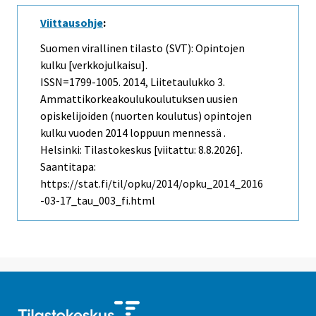
Viittausohje
:
Suomen virallinen tilasto (SVT): Opintojen
kulku [verkkojulkaisu].
ISSN=1799-1005. 2014, Liitetaulukko 3.
Ammattikorkeakoulukoulutuksen uusien
opiskelijoiden (nuorten koulutus) opintojen
kulku vuoden 2014 loppuun mennessä .
Helsinki: Tilastokeskus [viitattu: 8.8.2026].
Saantitapa:
https://stat.fi/til/opku/2014/opku_2014_2016
-03-17_tau_003_fi.html