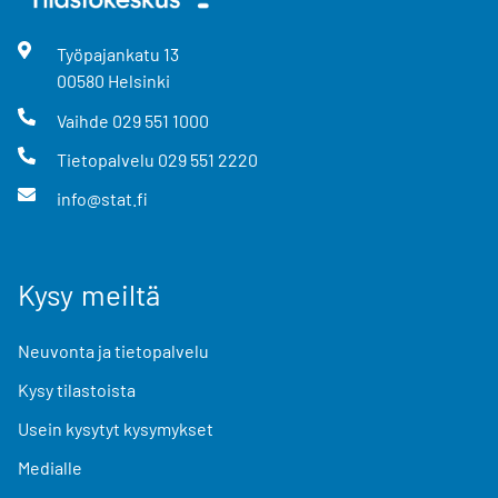
Työpajankatu
13
00580
Helsinki
Vaihde
029 551 1000
Tietopalvelu
029 551 2220
info@stat.fi
Kysy meiltä
Neuvonta ja tietopalvelu
Kysy tilastoista
Usein kysytyt kysymykset
Medialle