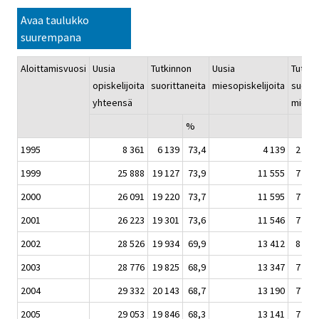
Avaa taulukko
suurempana
Aloittamisvuosi
Uusia
Tutkinnon
Uusia
Tutkin
opiskelijoita
suorittaneita
miesopiskelijoita
suorit
yhteensä
miehiä
%
1995
8 361
6 139
73,4
4 139
2 738
1999
25 888
19 127
73,9
11 555
7 478
2000
26 091
19 220
73,7
11 595
7 548
2001
26 223
19 301
73,6
11 546
7 402
2002
28 526
19 934
69,9
13 412
8 099
2003
28 776
19 825
68,9
13 347
7 936
2004
29 332
20 143
68,7
13 190
7 772
2005
29 053
19 846
68,3
13 141
7 729