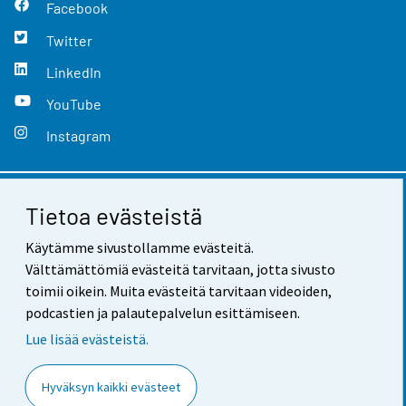
Facebook
Twitter
LinkedIn
YouTube
Instagram
Tietoa evästeistä
Yhteystiedot
Käytämme sivustollamme evästeitä.
Palaute
Välttämättömiä evästeitä tarvitaan, jotta sivusto
Käyttöehdot
toimii oikein. Muita evästeitä tarvitaan videoiden,
podcastien ja palautepalvelun esittämiseen.
Tietosuoja
Lue lisää evästeistä.
Saavutettavuus
Hyväksyn kaikki evästeet
Tietoa sivustosta