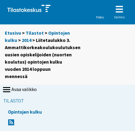
Valikko
Haku
Etusivu
>
Tilastot
>
Opintojen
kulku
>
2014
> Liitetaulukko 3.
Ammattikorkeakoulukoulutuksen
uusien opiskelijoiden (nuorten
koulutus) opintojen kulku
vuoden 2014 loppuun
mennessä
Avaa valikko
TILASTOT
Opintojen kulku