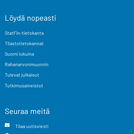
Löydä nopeasti
StatFin-tietokanta
Tilastotietokannat
Suomi lukuina
Rahanarvonmuunnin
Tulevat julkaisut
Tutkimusaineistot
Seuraa meitä
Tilaa uutisviesti