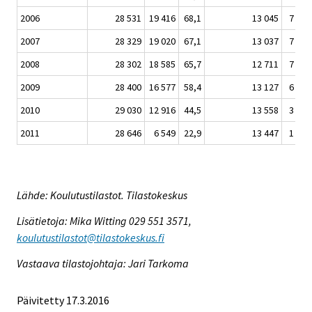
2006
28 531
19 416
68,1
13 045
7 656
2007
28 329
19 020
67,1
13 037
7 549
2008
28 302
18 585
65,7
12 711
7 128
2009
28 400
16 577
58,4
13 127
6 109
2010
29 030
12 916
44,5
13 558
3 996
2011
28 646
6 549
22,9
13 447
1 531
Lähde: Koulutustilastot. Tilastokeskus
Lisätietoja: Mika Witting 029 551 3571,
koulutustilastot@tilastokeskus.fi
Vastaava tilastojohtaja: Jari Tarkoma
Päivitetty 17.3.2016