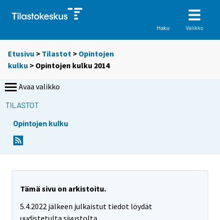
Valikko
Haku
Etusivu
>
Tilastot
>
Opintojen
kulku
> Opintojen kulku 2014
Avaa valikko
TILASTOT
Opintojen kulku
Tämä sivu on arkistoitu.
5.4.2022 jälkeen julkaistut tiedot löydät
uudistetulta sivustolta.