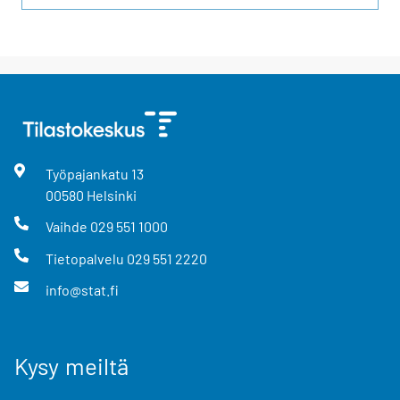
Työpajankatu
13
00580
Helsinki
Vaihde
029 551 1000
Tietopalvelu
029 551 2220
info@stat.fi
Kysy meiltä