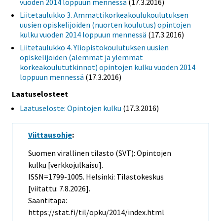
vuoden 2014 loppuun mennessä
(17.3.2016)
Liitetaulukko 3. Ammattikorkeakoulukoulutuksen
uusien opiskelijoiden (nuorten koulutus) opintojen
kulku vuoden 2014 loppuun mennessä
(17.3.2016)
Liitetaulukko 4. Yliopistokoulutuksen uusien
opiskelijoiden (alemmat ja ylemmät
korkeakoulututkinnot) opintojen kulku vuoden 2014
loppuun mennessä
(17.3.2016)
Laatuselosteet
Laatuseloste: Opintojen kulku
(17.3.2016)
Viittausohje
:
Suomen virallinen tilasto (SVT): Opintojen
kulku [verkkojulkaisu].
ISSN=1799-1005. Helsinki: Tilastokeskus
[viitattu: 7.8.2026].
Saantitapa:
https://stat.fi/til/opku/2014/index.html