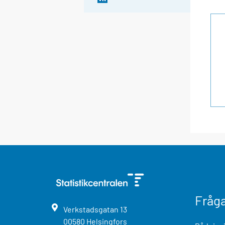
Fråg
Verkstadsgatan
13
00580
Helsingfors