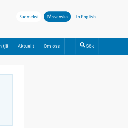
Suomeksi
På svenska
In English
 tjä
Aktuellt
Om oss
Sök