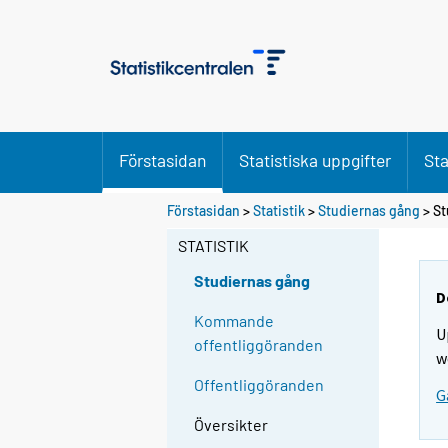
Förstasidan
Statistiska uppgifter
Sta
Förstasidan
>
Statistik
>
Studiernas gång
> St
STATISTIK
Studiernas gång
D
Kommande
U
offentliggöranden
w
Offentliggöranden
G
Översikter