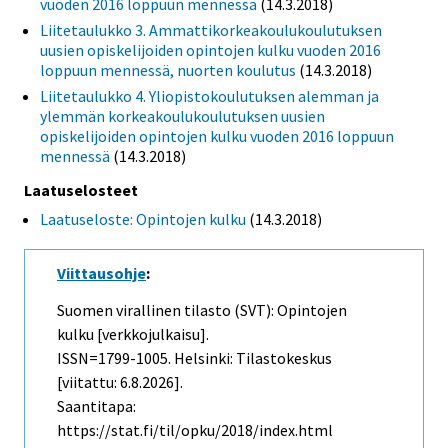
vuoden 2016 loppuun mennessä
(14.3.2018)
Liitetaulukko 3. Ammattikorkeakoulukoulutuksen
uusien opiskelijoiden opintojen kulku vuoden 2016
loppuun mennessä, nuorten koulutus
(14.3.2018)
Liitetaulukko 4. Yliopistokoulutuksen alemman ja
ylemmän korkeakoulukoulutuksen uusien
opiskelijoiden opintojen kulku vuoden 2016 loppuun
mennessä
(14.3.2018)
Laatuselosteet
Laatuseloste: Opintojen kulku
(14.3.2018)
Viittausohje
:
Suomen virallinen tilasto (SVT): Opintojen
kulku [verkkojulkaisu].
ISSN=1799-1005. Helsinki: Tilastokeskus
[viitattu: 6.8.2026].
Saantitapa:
https://stat.fi/til/opku/2018/index.html