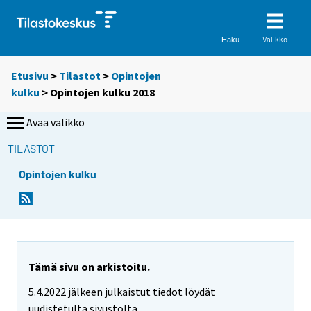
Valikko
Haku
Etusivu
>
Tilastot
>
Opintojen
kulku
> Opintojen kulku 2018
Avaa valikko
TILASTOT
Opintojen kulku
Tämä sivu on arkistoitu.
5.4.2022 jälkeen julkaistut tiedot löydät
uudistetulta sivustolta.