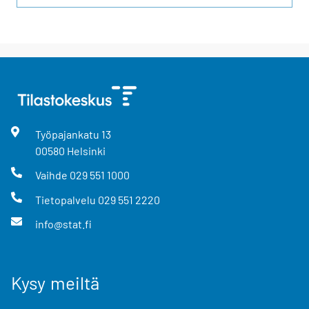
Työpajankatu
13
00580
Helsinki
Vaihde
029 551 1000
Tietopalvelu
029 551 2220
info@stat.fi
Kysy meiltä