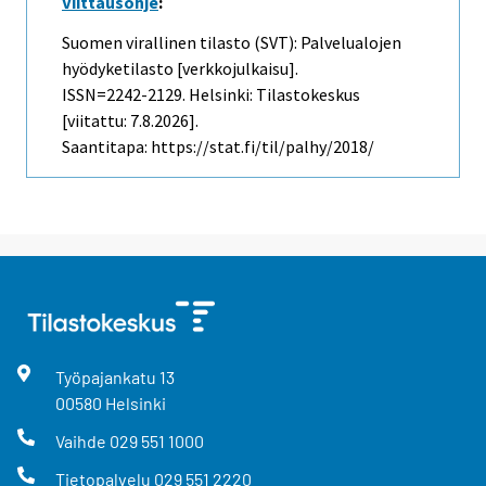
Viittausohje
:
Suomen virallinen tilasto (SVT): Palvelualojen
hyödyketilasto [verkkojulkaisu].
ISSN=2242-2129. Helsinki: Tilastokeskus
[viitattu: 7.8.2026].
Saantitapa: https://stat.fi/til/palhy/2018/
Työpajankatu
13
00580
Helsinki
Vaihde
029 551 1000
Tietopalvelu
029 551 2220