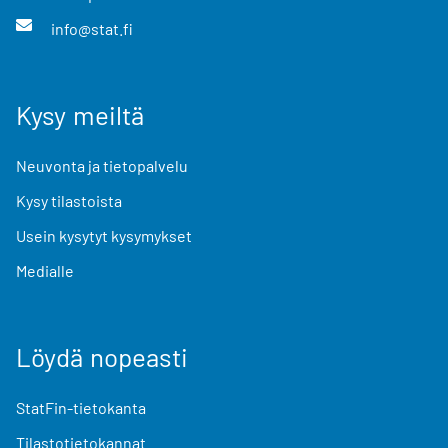
info@stat.fi
Kysy meiltä
Neuvonta ja tietopalvelu
Kysy tilastoista
Usein kysytyt kysymykset
Medialle
Löydä nopeasti
StatFin-tietokanta
Tilastotietokannat