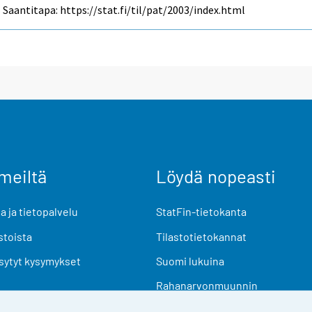
Saantitapa: https://stat.fi/til/pat/2003/index.html
meiltä
Löydä nopeasti
 ja tietopalvelu
StatFin-tietokanta
stoista
Tilastotietokannat
sytyt kysymykset
Suomi lukuina
Rahanarvonmuunnin
Tulevat julkaisut