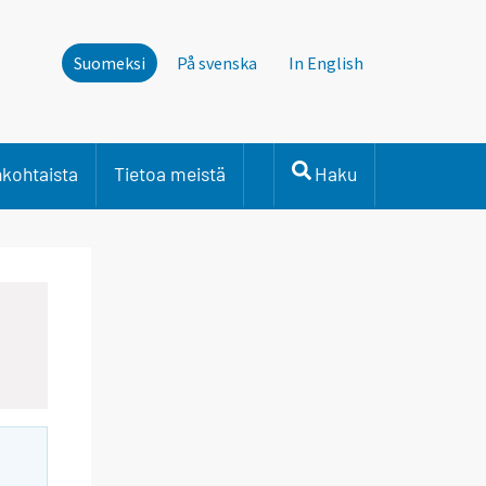
Suomeksi
På svenska
In English
nkohtaista
Tietoa meistä
Haku