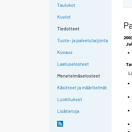
Taulukot
Kuviot
Pa
Tiedotteet
200
Tuote- ja palvelutarjonta
Ju
Kuvaus
Laatuselosteet
Ta
L
Menetelmäselosteet
Käsitteet ja määritelmät
Luokitukset
Lisätietoja