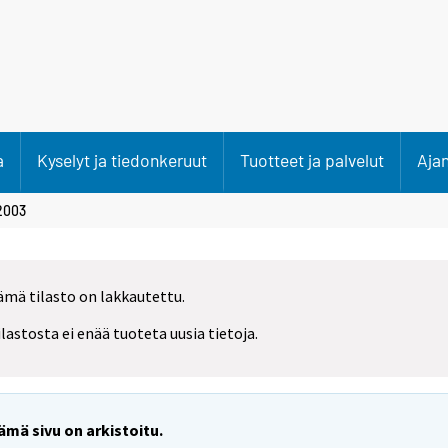
a
Kyselyt ja tiedonkeruut
Tuotteet ja palvelut
Aja
2003
ämä tilasto on lakkautettu.
ilastosta ei enää tuoteta uusia tietoja.
ämä sivu on arkistoitu.