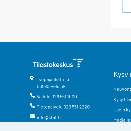
Kysy 
Työpajankatu
13
00580
Helsinki
Neuvonta
Vaihde
029 551 1000
Kysy tila
Tietopalvelu
029 551 2220
Usein ky
info@stat.fi
Medialle