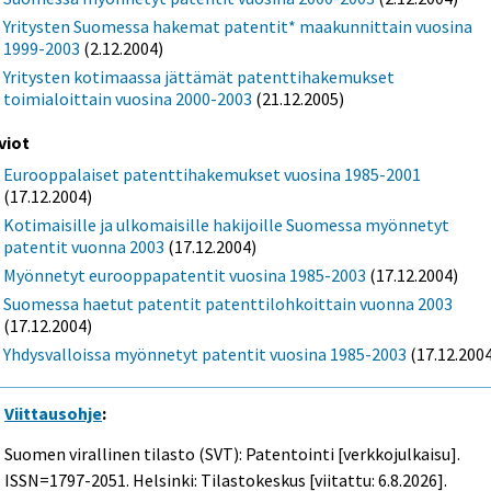
Yritysten Suomessa hakemat patentit* maakunnittain vuosina
1999-2003
(2.12.2004)
Yritysten kotimaassa jättämät patenttihakemukset
toimialoittain vuosina 2000-2003
(21.12.2005)
viot
Eurooppalaiset patenttihakemukset vuosina 1985-2001
(17.12.2004)
Kotimaisille ja ulkomaisille hakijoille Suomessa myönnetyt
patentit vuonna 2003
(17.12.2004)
Myönnetyt eurooppapatentit vuosina 1985-2003
(17.12.2004)
Suomessa haetut patentit patenttilohkoittain vuonna 2003
(17.12.2004)
Yhdysvalloissa myönnetyt patentit vuosina 1985-2003
(17.12.200
Viittausohje
:
Suomen virallinen tilasto (SVT): Patentointi [verkkojulkaisu].
ISSN=1797-2051. Helsinki: Tilastokeskus [viitattu: 6.8.2026].