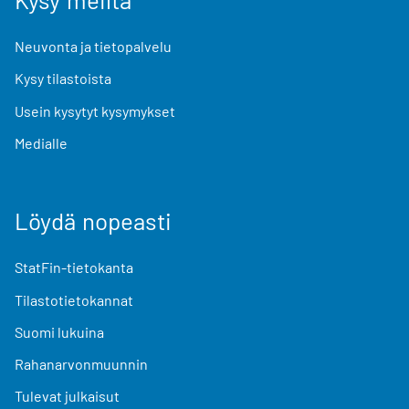
Neuvonta ja tietopalvelu
Kysy tilastoista
Usein kysytyt kysymykset
Medialle
Löydä nopeasti
StatFin-tietokanta
Tilastotietokannat
Suomi lukuina
Rahanarvonmuunnin
Tulevat julkaisut