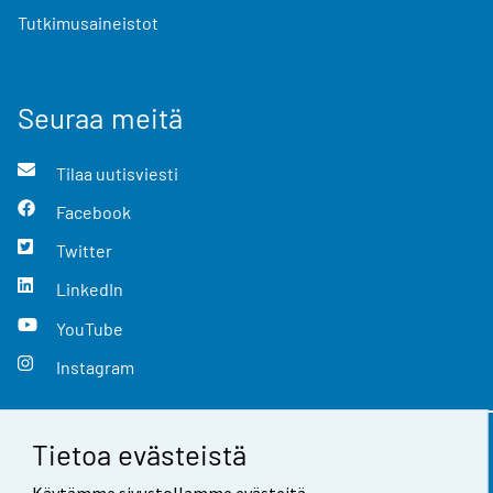
Tutkimusaineistot
Seuraa meitä
Tilaa uutisviesti
Facebook
Twitter
LinkedIn
YouTube
Instagram
Tietoa evästeistä
Yhteystiedot