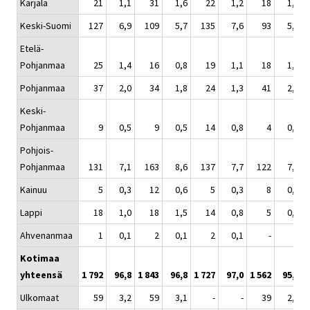
Karjala
21
1,1
31
1,6
22
1,2
18
1,1
Keski-Suomi
127
6,9
109
5,7
135
7,6
93
5,7
Etelä-
Pohjanmaa
25
1,4
16
0,8
19
1,1
18
1,1
Pohjanmaa
37
2,0
34
1,8
24
1,3
41
2,5
Keski-
Pohjanmaa
9
0,5
9
0,5
14
0,8
4
0,2
Pohjois-
Pohjanmaa
131
7,1
163
8,6
137
7,7
122
7,4
Kainuu
5
0,3
12
0,6
5
0,3
8
0,5
Lappi
18
1,0
18
1,5
14
0,8
5
0,3
Ahvenanmaa
1
0,1
2
0,1
2
0,1
-
-
Kotimaa
yhteensä
1 792
96,8
1 843
96,8
1 727
97,0
1 562
95,4
Ulkomaat
59
3,2
59
3,1
-
-
39
2,4