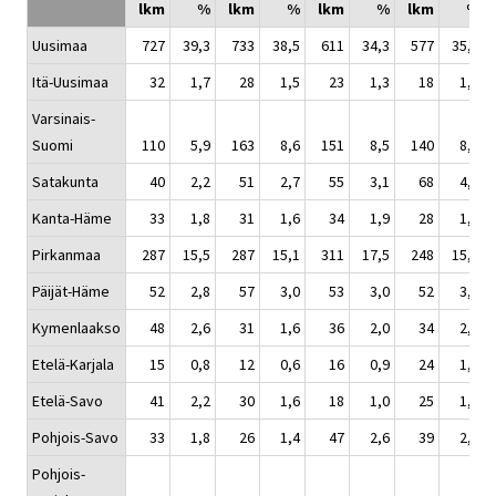
lkm
%
lkm
%
lkm
%
lkm
%
Uusimaa
727
39,3
733
38,5
611
34,3
577
35,2
Itä-Uusimaa
32
1,7
28
1,5
23
1,3
18
1,1
Varsinais-
Suomi
110
5,9
163
8,6
151
8,5
140
8,5
Satakunta
40
2,2
51
2,7
55
3,1
68
4,2
Kanta-Häme
33
1,8
31
1,6
34
1,9
28
1,7
Pirkanmaa
287
15,5
287
15,1
311
17,5
248
15,1
Päijät-Häme
52
2,8
57
3,0
53
3,0
52
3,2
Kymenlaakso
48
2,6
31
1,6
36
2,0
34
2,1
Etelä-Karjala
15
0,8
12
0,6
16
0,9
24
1,5
Etelä-Savo
41
2,2
30
1,6
18
1,0
25
1,5
Pohjois-Savo
33
1,8
26
1,4
47
2,6
39
2,4
Pohjois-