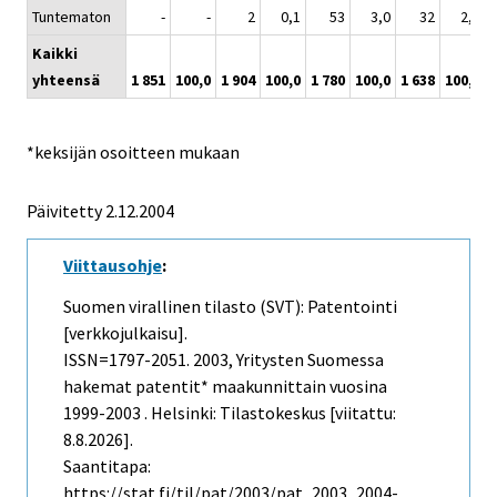
Tuntematon
-
-
2
0,1
53
3,0
32
2,0
Kaikki
yhteensä
1 851
100,0
1 904
100,0
1 780
100,0
1 638
100,0
*keksijän osoitteen mukaan
Päivitetty
2.12.2004
Viittausohje
:
Suomen virallinen tilasto (SVT): Patentointi
[verkkojulkaisu].
ISSN=1797-2051. 2003, Yritysten Suomessa
hakemat patentit* maakunnittain vuosina
1999-2003 . Helsinki: Tilastokeskus [viitattu:
8.8.2026].
Saantitapa:
https://stat.fi/til/pat/2003/pat_2003_2004-