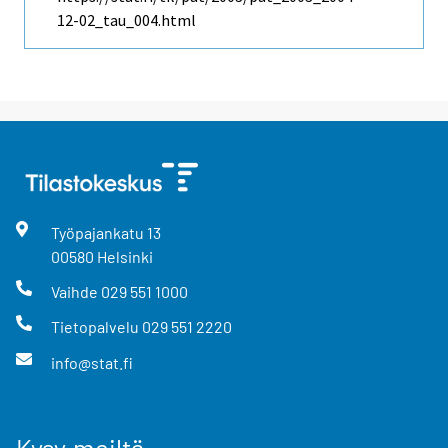
12-02_tau_004.html
Työpajankatu
13
00580
Helsinki
Vaihde
029 551 1000
Tietopalvelu
029 551 2220
info@stat.fi
Kysy meiltä