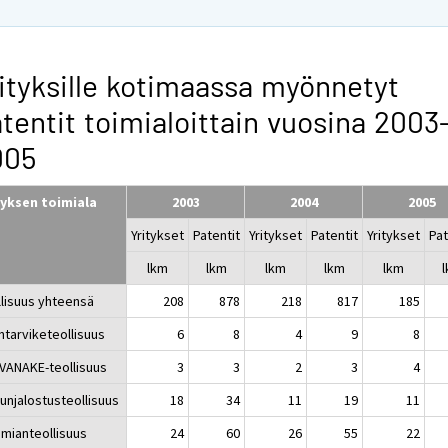
ityksille kotimaassa myönnetyt
tentit toimialoittain vuosina 2003
005
tyksen toimiala
2003
2004
2005
Yritykset
Patentit
Yritykset
Patentit
Yritykset
Pat
lkm
lkm
lkm
lkm
lkm
llisuus yhteensä
208
878
218
817
185
ntarviketeollisuus
6
8
4
9
8
ANAKE-teollisuus
3
3
2
3
4
njalostusteollisuus
18
34
11
19
11
ianteollisuus
24
60
26
55
22