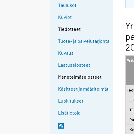
Taulukot
Kuviot
Yr
Tiedotteet
pa
Tuote- ja palvelutarjonta
2
Kuvaus
Yri
Laatuselosteet
Menetelmäselosteet
Käsitteet ja määritelmät
Teo
Eli
Luokitukset
TEV
Lisätietoja
Puu
Kem