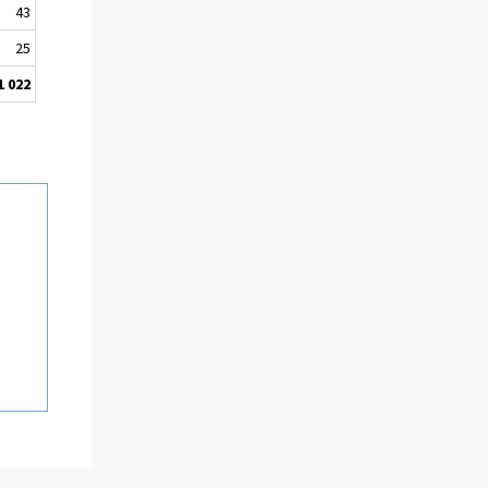
43
25
1 022