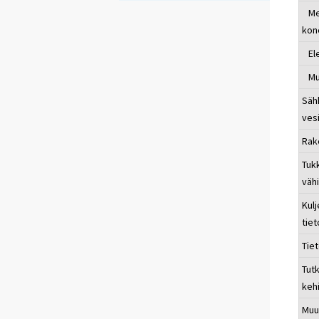
Meta
kon
Ele
Muu
Sähk
ves
Rak
Tukk
väh
Kulj
tie
Tie
Tut
keh
Muu