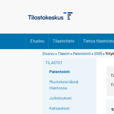
Etusivu
Tilastotieto
Tietoa tilastoist
Etusivu
>
Tilastot
>
Patentointi
>
2005
> Yrity
TILASTOT
Patentointi
T
Muutoksia tässä
T
tilastossa
Julkistukset
Katsaukset
T