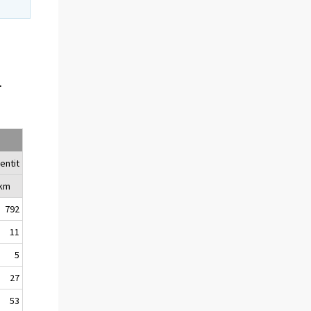
-
entit
lkm
792
11
5
27
53