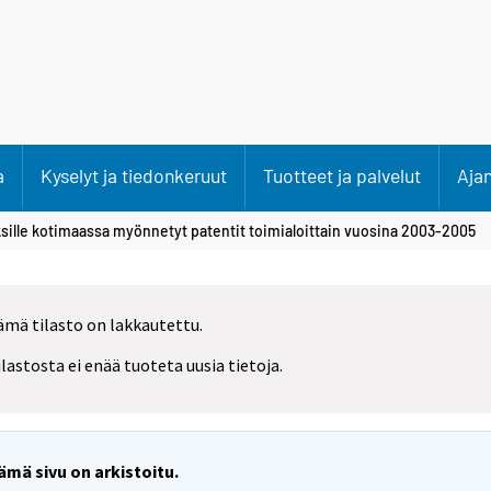
a
Kyselyt ja tiedonkeruut
Tuotteet ja palvelut
Aja
ksille kotimaassa myönnetyt patentit toimialoittain vuosina 2003-2005
ämä tilasto on lakkautettu.
ilastosta ei enää tuoteta uusia tietoja.
ämä sivu on arkistoitu.