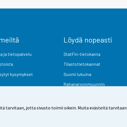
meiltä
Löydä nopeasti
 ja tietopalvelu
StatFin-tietokanta
stoista
Tilastotietokannat
sytyt kysymykset
Suomi lukuina
Rahanarvonmuunnin
Tulevat julkaisut
Tutkimusaineistot
arvitaan, jotta sivusto toimii oikein. Muita evästeitä tarvitaan