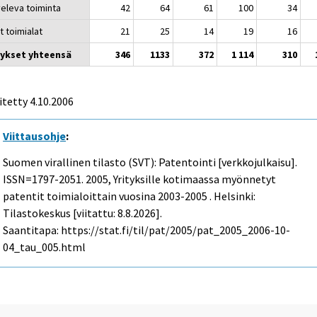
veleva toiminta
42
64
61
100
34
t toimialat
21
25
14
19
16
tykset yhteensä
346
1133
372
1 114
310
itetty
4.10.2006
Viittausohje
:
Suomen virallinen tilasto (SVT): Patentointi [verkkojulkaisu].
ISSN=1797-2051. 2005, Yrityksille kotimaassa myönnetyt
patentit toimialoittain vuosina 2003-2005 . Helsinki:
Tilastokeskus [viitattu: 8.8.2026].
Saantitapa: https://stat.fi/til/pat/2005/pat_2005_2006-10-
04_tau_005.html