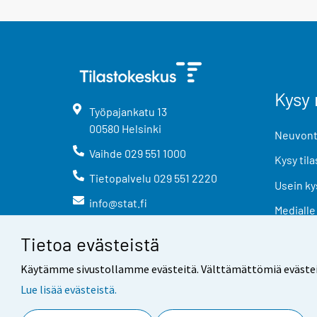
Kysy 
Työpajankatu
13
00580
Helsinki
Neuvonta
Vaihde
029 551 1000
Kysy tila
Tietopalvelu
029 551 2220
Usein ky
info@stat.fi
Medialle
Tietoa evästeistä
Käytämme sivustollamme evästeitä. Välttämättömiä evästeitä t
Lue lisää evästeistä.