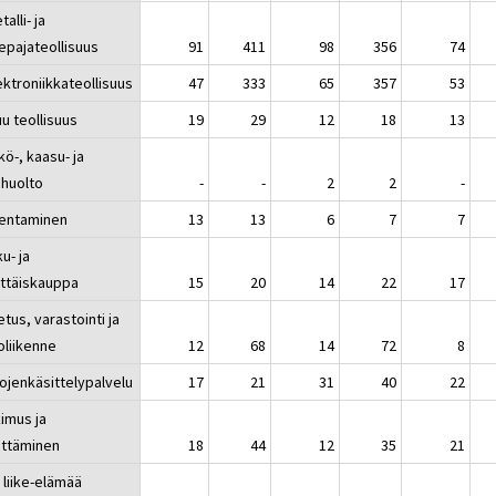
lli- ja
epajateollisuus
91
411
98
356
74
ktroniikkateollisuus
47
333
65
357
53
 teollisuus
19
29
12
18
13
ö-, kaasu- ja
ihuolto
-
-
2
2
-
entaminen
13
13
6
7
7
u- ja
ittäiskauppa
15
20
14
22
17
etus, varastointi ja
toliikenne
12
68
14
72
8
tojenkäsittelypalvelu
17
21
31
40
22
kimus ja
ittäminen
18
44
12
35
21
 liike-elämää