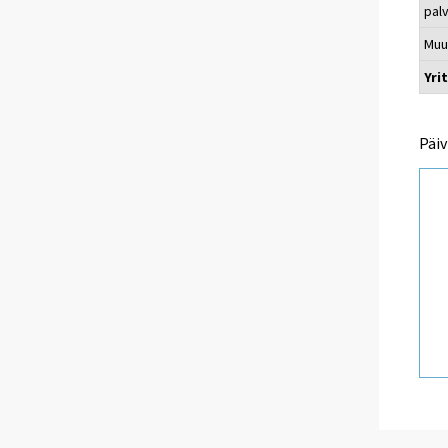
pal
Muu
Yri
Päiv