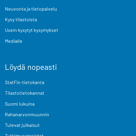
Neuvonta ja tietopalvelu
Kysy tilastoista
Usein kysytyt kysymykset
Medialle
Löydä nopeasti
StatFin-tietokanta
Tilastotietokannat
Suomi lukuina
Rahanarvonmuunnin
Tulevat julkaisut
Tutkimusaineistot