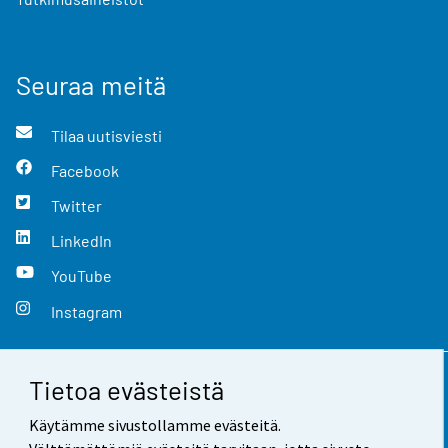
Seuraa meitä
Tilaa uutisviesti
Facebook
Twitter
LinkedIn
YouTube
Instagram
Tietoa evästeistä
Yhteystiedot
Käytämme sivustollamme evästeitä.
Palaute