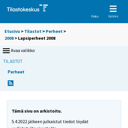
Valikko
Haku
Etusivu
>
Tilastot
>
Perheet
>
2008
> Lapsiperheet 2008
Avaa valikko
TILASTOT
Perheet
Tämä sivu on arkistoitu.
5.4.2022 jälkeen julkaistut tiedot löydät