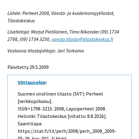
Lähde: Perheet 2008, Väestö- ja kuolemansyytilastot,
Tilastokeskus
Lisätietoja: Marjut Pietiläinen, Timo Nikander (09) 1734
2798, (09) 1734 3250,
vaesto.tilasto@tilastokeskus.fi
Vastaava tilastojohtaja: Jari Tarkoma
Päivitetty 29.5.2009
Viittausohje
:
Suomen virallinen tilasto (SVT): Perheet
[verkkojulkaisu].
ISSN=1798-3215. 2008, Lapsiperheet 2008 .
Helsinki: Tilastokeskus [viitattu: 8.8.2026].
Saantitapa:
https://stat.fi/til/perh/2008/perh_2008_2009-
05-29_kuv_001_fi.html