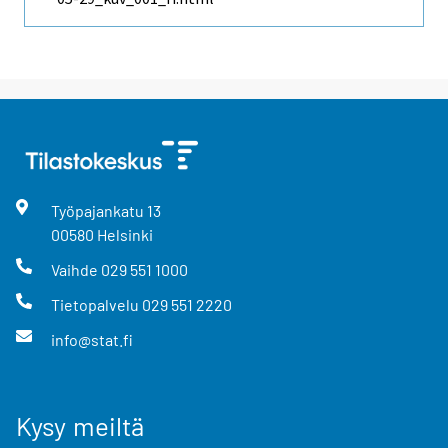
Työpajankatu
13
00580
Helsinki
Vaihde
029 551 1000
Tietopalvelu
029 551 2220
info@stat.fi
Kysy meiltä