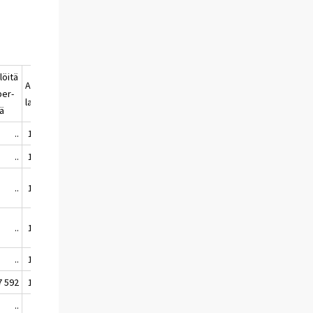
löitä
Lapsiper-
Alle 18-v.
Lapsiperheitä
per-
heväestö,
lapsia
kaikista, %
ssä
%
..
1 341 330
64.4
..
..
1 536 464
65.4
..
..
1 345 089
58.7
..
..
1 163 926
53.9
..
..
1 136 027
49.5
..
7 592
1 135 686
46.9
48.8
..
..
..
..