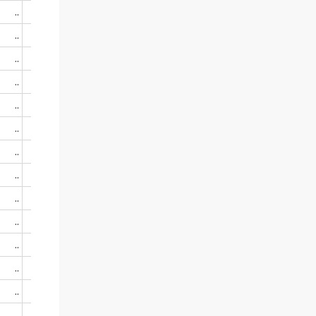
..
..
..
..
..
..
..
..
..
..
..
..
..
..
..
..
..
..
..
..
..
..
..
..
..
..
..
..
..
..
..
..
..
..
..
..
..
..
..
..
..
..
..
..
..
..
..
..
..
..
..
..
..
..
..
..