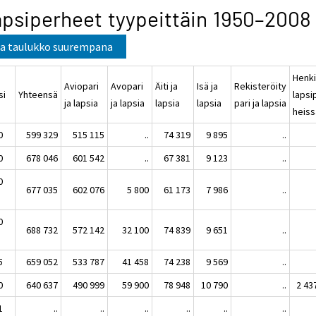
psiperheet tyypeittäin 1950–2008
a taulukko suurempana
Henki
Aviopari
Avopari
Äiti ja
Isä ja
Rekisteröity
osi
Yhteensä
lapsi
ja lapsia
ja lapsia
lapsia
lapsia
pari ja lapsia
hei
0
599 329
515 115
..
74 319
9 895
..
0
678 046
601 542
..
67 381
9 123
..
0
677 035
602 076
5 800
61 173
7 986
..
0
688 732
572 142
32 100
74 839
9 651
..
5
659 052
533 787
41 458
74 238
9 569
..
0
640 637
490 999
59 900
78 948
10 790
..
2 43
1
..
..
..
..
..
..