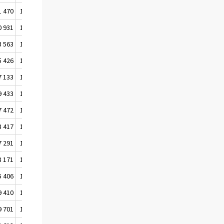
1 470
1 152 689
47.1
48.7
0 931
1 154 566
47.0
48.5
3 563
1 152 947
46.7
47.9
5 426
1 150 562
46.2
47.4
7 133
1 146 986
45.8
46.9
9 433
1 142 337
45.4
46.4
7 472
1 135 233
44.9
45.9
3 417
1 127 252
44.3
45.3
7 291
1 116 687
43.7
44.7
8 171
1 105 988
43.0
44.0
5 406
1 096 705
42.4
43.5
9 410
1 090 551
42.0
43.1
9 701
1 087 510
41.7
42.8