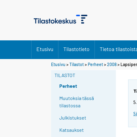
Etusivu
Tilastotieto
Tietoa tilastoist
Etusivu
>
Tilastot
>
Perheet
>
2008
> Lapsiper
TILASTOT
Perheet
T
Muutoksia tässä
5
tilastossa
S
Julkistukset
Katsaukset