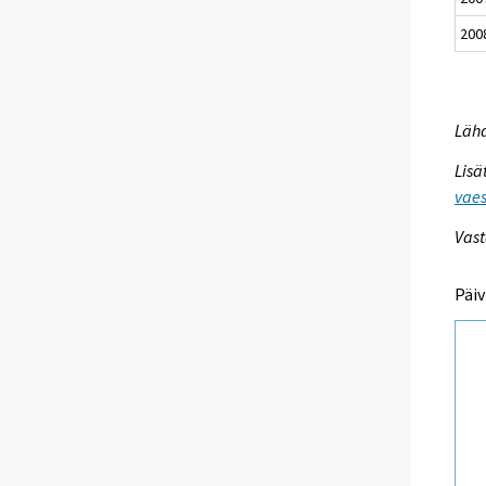
200
Lähd
Lisä
vaes
Vast
Päiv