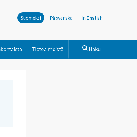
Suomeksi
På svenska
In English
nkohtaista
Tietoa meistä
Haku