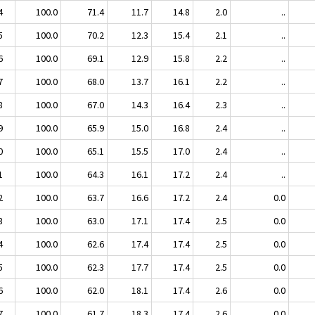
4
100.0
71.4
11.7
14.8
2.0
..
5
100.0
70.2
12.3
15.4
2.1
..
6
100.0
69.1
12.9
15.8
2.2
..
7
100.0
68.0
13.7
16.1
2.2
..
8
100.0
67.0
14.3
16.4
2.3
..
9
100.0
65.9
15.0
16.8
2.4
..
0
100.0
65.1
15.5
17.0
2.4
..
1
100.0
64.3
16.1
17.2
2.4
..
2
100.0
63.7
16.6
17.2
2.4
0.0
3
100.0
63.0
17.1
17.4
2.5
0.0
4
100.0
62.6
17.4
17.4
2.5
0.0
5
100.0
62.3
17.7
17.4
2.5
0.0
6
100.0
62.0
18.1
17.4
2.6
0.0
7
100.0
61.7
18.3
17.4
2.6
0.0