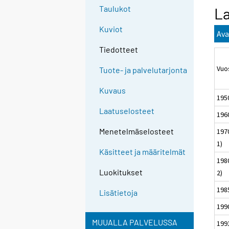
Taulukot
La
Kuviot
Ava
Tiedotteet
Vu
Tuote- ja palvelutarjonta
Kuvaus
195
Laatuselosteet
196
Menetelmäselosteet
197
1)
Käsitteet ja määritelmät
198
Luokitukset
2)
198
Lisätietoja
199
MUUALLA PALVELUSSA
199