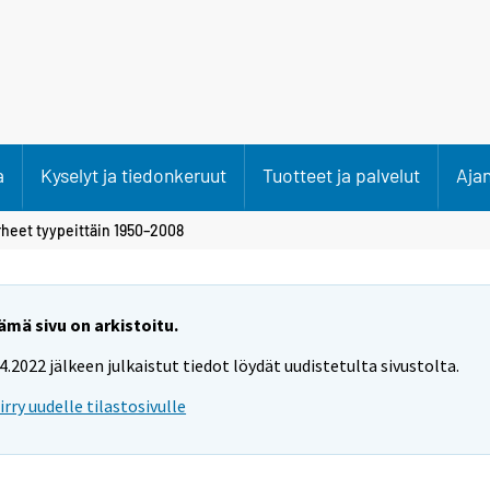
a
Kyselyt ja tiedonkeruut
Tuotteet ja palvelut
Aja
heet tyypeittäin 1950–2008
ämä sivu on arkistoitu.
.4.2022 jälkeen julkaistut tiedot löydät uudistetulta sivustolta.
iirry uudelle tilastosivulle