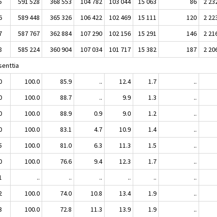
5
591 528
368 553
104 782
103 044
15 063
86
2 23
6
589 448
365 326
106 422
102 469
15 111
120
2 22
7
587 767
362 884
107 290
102 156
15 291
146
2 21
8
585 224
360 904
107 034
101 717
15 382
187
2 20
senttia
0
100.0
85.9
..
12.4
1.7
..
0
100.0
88.7
..
9.9
1.3
..
0
100.0
88.9
0.9
9.0
1.2
..
0
100.0
83.1
4.7
10.9
1.4
..
5
100.0
81.0
6.3
11.3
1.5
..
0
100.0
76.6
9.4
12.3
1.7
..
1
..
..
..
..
..
..
2
100.0
74.0
10.8
13.4
1.9
..
3
100.0
72.8
11.3
13.9
1.9
..