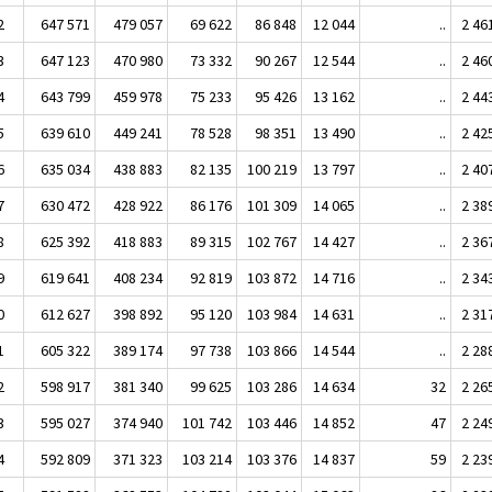
2
647 571
479 057
69 622
86 848
12 044
..
2 46
3
647 123
470 980
73 332
90 267
12 544
..
2 46
4
643 799
459 978
75 233
95 426
13 162
..
2 44
5
639 610
449 241
78 528
98 351
13 490
..
2 42
6
635 034
438 883
82 135
100 219
13 797
..
2 40
7
630 472
428 922
86 176
101 309
14 065
..
2 38
8
625 392
418 883
89 315
102 767
14 427
..
2 36
9
619 641
408 234
92 819
103 872
14 716
..
2 34
0
612 627
398 892
95 120
103 984
14 631
..
2 31
1
605 322
389 174
97 738
103 866
14 544
..
2 28
2
598 917
381 340
99 625
103 286
14 634
32
2 26
3
595 027
374 940
101 742
103 446
14 852
47
2 24
4
592 809
371 323
103 214
103 376
14 837
59
2 23