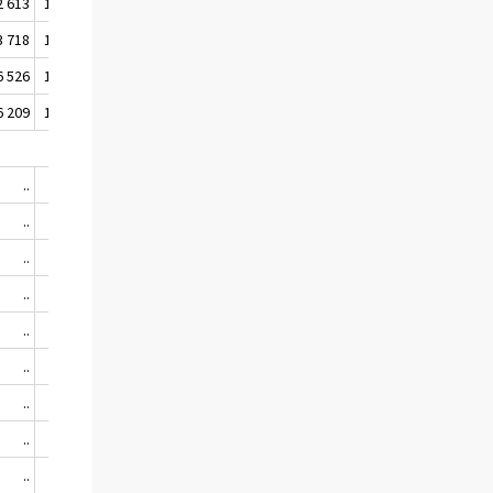
2 613
1 084 865
41.5
42.5
3 718
1 080 728
41.2
42.1
6 526
1 076 522
40.9
41.8
6 209
1 071 800
40.5
41.4
..
..
..
..
..
..
..
..
..
..
..
..
..
..
..
..
..
..
..
..
..
..
..
..
..
..
..
..
..
..
..
..
..
..
..
..