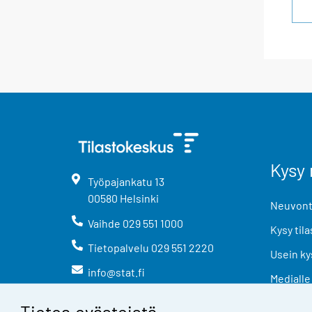
Kysy 
Työpajankatu
13
00580
Helsinki
Neuvonta
Vaihde
029 551 1000
Kysy tila
Tietopalvelu
029 551 2220
Usein ky
info@stat.fi
Medialle
Tietoa evästeistä