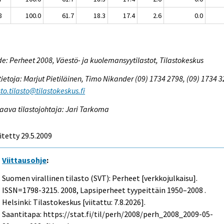
8
100.0
61.7
18.3
17.4
2.6
0.0
e: Perheet 2008, Väestö- ja kuolemansyytilastot, Tilastokeskus
tietoja: Marjut Pietiläinen, Timo Nikander (09) 1734 2798, (09) 1734 3
to.tilasto@tilastokeskus.fi
aava tilastojohtaja: Jari Tarkoma
itetty 29.5.2009
Viittausohje
:
Suomen virallinen tilasto (SVT): Perheet [verkkojulkaisu].
ISSN=1798-3215. 2008, Lapsiperheet tyypeittäin 1950–2008 .
Helsinki: Tilastokeskus [viitattu: 7.8.2026].
Saantitapa: https://stat.fi/til/perh/2008/perh_2008_2009-05-