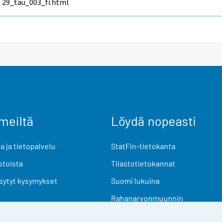
29_tau_003_fi.html
meiltä
Löydä nopeasti
 ja tietopalvelu
StatFin-tietokanta
stoista
Tilastotietokannat
sytyt kysymykset
Suomi lukuina
Rahanarvonmuunnin
Tulevat julkaisut