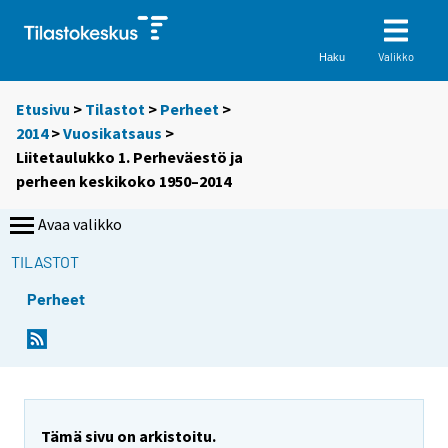
Valikko
Haku
Etusivu
>
Tilastot
>
Perheet
>
2014
>
Vuosikatsaus
>
Liitetaulukko 1. Perheväestö ja
perheen keskikoko 1950–2014
Avaa valikko
TILASTOT
Perheet
Tämä sivu on arkistoitu.