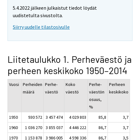
5.4.2022 jälkeen julkaistut tiedot löydät
uudistetulta sivustolta.
Siirry uudelle tilastosivulle
Liitetaulukko 1. Perheväestö ja
perheen keskikoko 1950–2014
Vuosi
Perheiden
Perhe-
Koko
Perhe-
Perheen
määrä
väestö
väestö
väestön
keskikoko
osuus,
%
1950
930 572
3 457 474
4 029 803
85,8
3,7
1960
1 036 270
3 855 037
4 446 222
86,7
3,7
1970
1 153 878
3 986 005
4 598 336
86,7
3,5