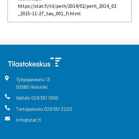
https://stat.fi/til/perh/2014/02/perh_2014_02
_2015-11-27_tau_001_fi.html
Työpajankatu
13
00580
Helsinki
Vaihde
029 551 1000
Tietopalvelu
029 551 2220
info@stat.fi