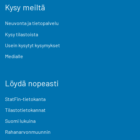
Kysy meiltä
Neuvonta ja tietopalvelu
Kysy tilastoista
Usein kysytyt kysymykset
Medialle
Löydä nopeasti
StatFin-tietokanta
Tilastotietokannat
Suomi lukuina
Rahanarvonmuunnin