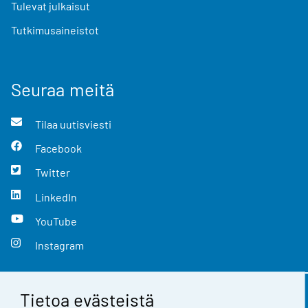
Tulevat julkaisut
Tutkimusaineistot
Seuraa meitä
Tilaa uutisviesti
Facebook
Twitter
LinkedIn
YouTube
Instagram
Tietoa evästeistä
Yhteystiedot