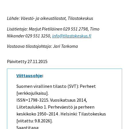
Lähde: Väestö- ja oikeustilastot, Tilastokeskus
Lisätietoja: Marjut Pietiläinen 029 551 2798, Timo
Nikander 029 551 3250,
info@tilastokeskus.fi
Vastaava tilastojohtaja: Jari Tarkoma
Päivitetty 27.11.2015
Viittausohje
:
Suomen virallinen tilasto (SVT): Perheet
[verkkojulkaisu].
ISSN=1798-3215.
Vuosikatsaus
2014,
Liitetaulukko 1. Perheväestö ja perheen
keskikoko 1950–2014 . Helsinki: Tilastokeskus
[viitattu: 9.8.2026].
Saantitapa: