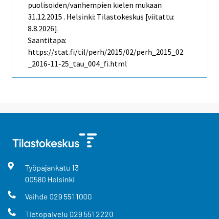
puolisoiden/vanhempien kielen mukaan
31.12.2015 . Helsinki: Tilastokeskus [viitattu:
8.8.2026].
Saantitapa:
https://stat.fi/til/perh/2015/02/perh_2015_02
_2016-11-25_tau_004_fi.html
Työpajankatu
13
00580
Helsinki
Vaihde
029 551 1000
Tietopalvelu
029 551 2220