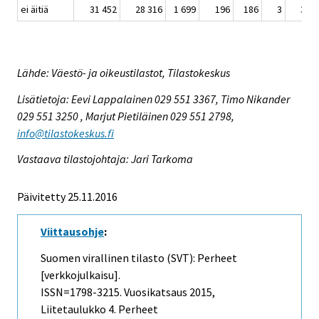
ei äitiä
31 452
28 316
1 699
196
186
3
31
Lähde: Väestö- ja oikeustilastot, Tilastokeskus
Lisätietoja: Eevi Lappalainen 029 551 3367, Timo Nikander
029 551 3250 , Marjut Pietiläinen 029 551 2798,
info@tilastokeskus.fi
Vastaava tilastojohtaja: Jari Tarkoma
Päivitetty 25.11.2016
Viittausohje
:
Suomen virallinen tilasto (SVT): Perheet
[verkkojulkaisu].
ISSN=1798-3215.
Vuosikatsaus
2015,
Liitetaulukko 4. Perheet