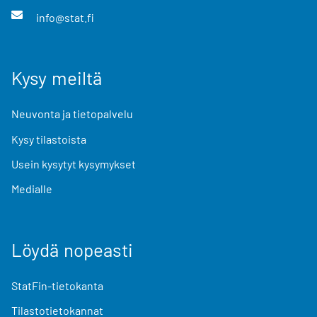
info@stat.fi
Kysy meiltä
Neuvonta ja tietopalvelu
Kysy tilastoista
Usein kysytyt kysymykset
Medialle
Löydä nopeasti
StatFin-tietokanta
Tilastotietokannat