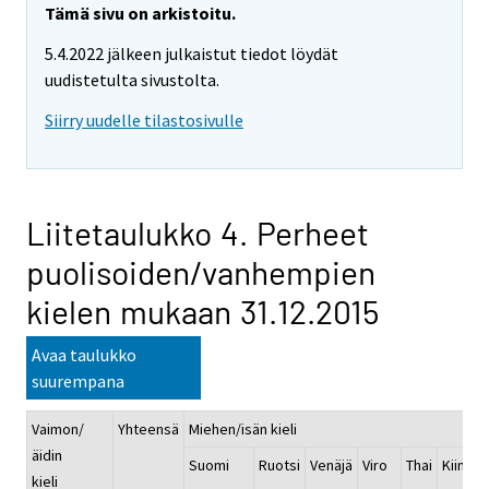
Tämä sivu on arkistoitu.
5.4.2022 jälkeen julkaistut tiedot löydät
uudistetulta sivustolta.
Siirry uudelle tilastosivulle
Liitetaulukko 4. Perheet
puolisoiden/vanhempien
kielen mukaan 31.12.2015
Avaa taulukko
suurempana
Vaimon/
Yhteensä
Miehen/isän kieli
äidin
Suomi
Ruotsi
Venäjä
Viro
Thai
Kiina
kieli