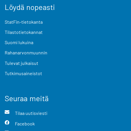
Löydä nopeasti
StatFin-tietokanta
Tilastotietokannat
Suomi lukuina
Rahanarvonmuunnin
Tulevat julkaisut
Tutkimusaineistot
Seuraa meitä
Tilaa uutisviesti
Facebook