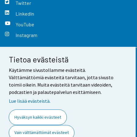
Twitter
LinkedIn
YouTube
Instagram
Tietoa evästeistä
Yhteystiedot
Käytämme sivustollamme evästeitä.
Palaute
Välttämättömiä evästeitä tarvitaan, jotta sivusto
toimii oikein. Muita evästeitä tarvitaan videoiden,
Käyttöehdot
podcastien ja palautepalvelun esittämiseen.
Tietosuoja
Lue lisää evästeistä.
Saavutettavuus
Hyväksyn kaikki evästeet
Tietoa sivustosta
Vain välttämättömät evästeet
Evästeasetukset