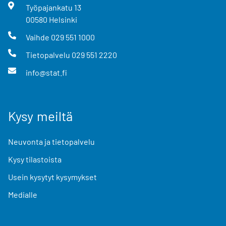
Työpajankatu
13
00580
Helsinki
Vaihde
029 551 1000
Tietopalvelu
029 551 2220
info@stat.fi
Kysy meiltä
Neuvonta ja tietopalvelu
Kysy tilastoista
Usein kysytyt kysymykset
Medialle