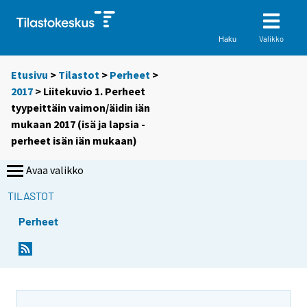
Valikko
Haku
Etusivu
>
Tilastot
>
Perheet
>
2017
> Liitekuvio 1. Perheet
tyypeittäin vaimon/äidin iän
mukaan 2017 (isä ja lapsia -
perheet isän iän mukaan)
Avaa valikko
TILASTOT
Perheet