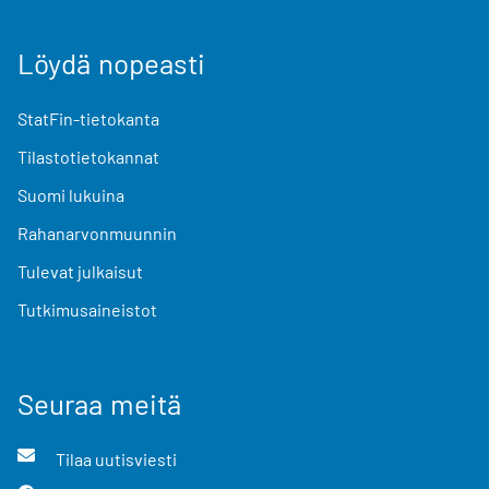
Löydä nopeasti
StatFin-tietokanta
Tilastotietokannat
Suomi lukuina
Rahanarvonmuunnin
Tulevat julkaisut
Tutkimusaineistot
Seuraa meitä
Tilaa uutisviesti