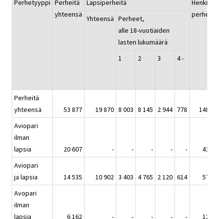
Perhetyyppi
Perheitä
Lapsiperheitä
Henkilöit
yhteensä
perheiss
Yhteensä
Perheet,
alle 18-vuotiaiden
lasten lukumäärä
1
2
3
4 -
Perheitä
yhteensä
53 877
19 870
8 003
8 145
2 944
778
148 47
Aviopari
ilman
lapsia
20 607
-
-
-
-
-
41 21
Aviopari
ja lapsia
14 535
10 902
3 403
4 765
2 120
614
57 96
Avopari
ilman
lapsia
6 162
-
-
-
-
-
12 32