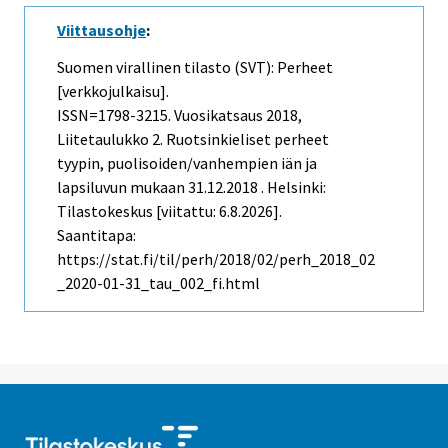
Viittausohje
:
Suomen virallinen tilasto (SVT): Perheet
[verkkojulkaisu].
ISSN=1798-3215.
Vuosikatsaus
2018,
Liitetaulukko 2. Ruotsinkieliset perheet
tyypin, puolisoiden/vanhempien iän ja
lapsiluvun mukaan 31.12.2018 . Helsinki:
Tilastokeskus [viitattu: 6.8.2026].
Saantitapa:
https://stat.fi/til/perh/2018/02/perh_2018_02
_2020-01-31_tau_002_fi.html