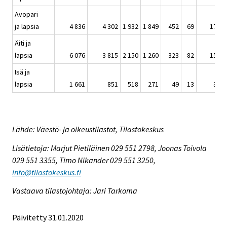
Avopari
ja lapsia
4 836
4 302
1 932
1 849
452
69
17 92
Äiti ja
lapsia
6 076
3 815
2 150
1 260
323
82
15 12
Isä ja
lapsia
1 661
851
518
271
49
13
3 92
Lähde: Väestö- ja oikeustilastot, Tilastokeskus
Lisätietoja: Marjut Pietiläinen 029 551 2798, Joonas Toivola
029 551 3355, Timo Nikander 029 551 3250,
info@tilastokeskus.fi
Vastaava tilastojohtaja: Jari Tarkoma
Päivitetty 31.01.2020