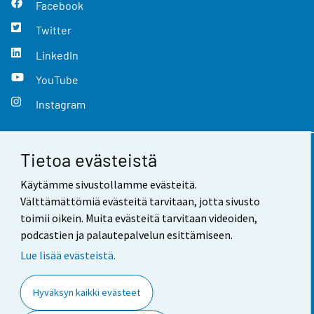
Facebook
Twitter
LinkedIn
YouTube
Instagram
Tietoa evästeistä
Yhteystiedot
Käytämme sivustollamme evästeitä.
Palaute
Välttämättömiä evästeitä tarvitaan, jotta sivusto
toimii oikein. Muita evästeitä tarvitaan videoiden,
Käyttöehdot
podcastien ja palautepalvelun esittämiseen.
Tietosuoja
Lue lisää evästeistä.
Saavutettavuus
Hyväksyn kaikki evästeet
Tietoa sivustosta