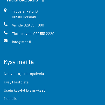
Työpajankatu
13
00580
Helsinki
Vaihde
029 551 1000
Tietopalvelu
029 551 2220
info@stat.fi
Kysy meiltä
Neuvonta ja tietopalvelu
Kysy tilastoista
Usein kysytyt kysymykset
Medialle