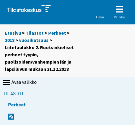
Valikko
Haku
Etusivu
>
Tilastot
>
Perheet
>
2018
>
vuosikatsaus
>
Liitetaulukko 2. Ruotsinkieliset
perheet tyypin,
puolisoiden/vanhempien iän ja
lapsiluvun mukaan 31.12.2018
Avaa valikko
TILASTOT
Perheet