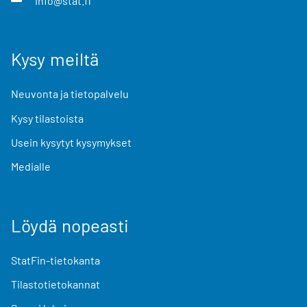
info@stat.fi
Kysy meiltä
Neuvonta ja tietopalvelu
Kysy tilastoista
Usein kysytyt kysymykset
Medialle
Löydä nopeasti
StatFin-tietokanta
Tilastotietokannat