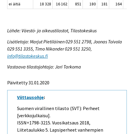
ei äitiä
18 328
16 162
851
180
181
164
Lähde: Väestö- ja oikeustilastot, Tilastokeskus
Lisätietoja: Marjut Pietiläinen 029 551 2798, Joonas Toivola
029 551 3355, Timo Nikander 029 551 3250,
info@tilastokeskus.fi
Vastaava tilastojohtaja: Jari Tarkoma
Päivitetty 31.01.2020
Viittausohje
:
Suomen virallinen tilasto (SVT): Perheet
[verkkojulkaisu].
ISSN=1798-3215.
Vuosikatsaus
2018,
Liitetaulukko 5. Lapsiperheet vanhempien