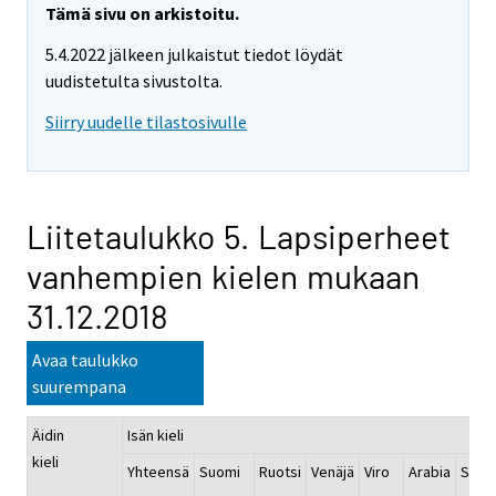
Tämä sivu on arkistoitu.
5.4.2022 jälkeen julkaistut tiedot löydät
uudistetulta sivustolta.
Siirry uudelle tilastosivulle
Liitetaulukko 5. Lapsiperheet
vanhempien kielen mukaan
31.12.2018
Avaa taulukko
suurempana
Äidin
Isän kieli
kieli
Yhteensä
Suomi
Ruotsi
Venäjä
Viro
Arabia
Soma