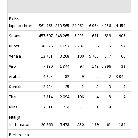
Kaikki
lapsiperheet
561 965
383 565
24 963
6 964
4 256
4 454
1 6
Suomi
457 697
348 265
7 938
651
689
907
Ruotsi
26 076
6 193
15 204
16
35
52
Venäjä
13 731
3 208
190
5 765
377
60
Viro
7 230
1 344
97
143
2 896
32
Arabia
4 228
82
9
2
2
3 041
Somali
2 984
25
1
3
3
9
1 4
Thai
2 814
2 094
106
4
8
4
Kiina
2 111
714
37
1
4
1
Muu ja
tuntematon
26 766
5 478
530
199
61
184
Perheessä