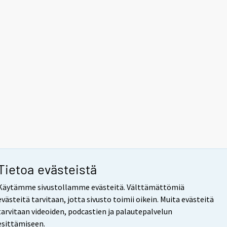
Tietoa evästeistä
Käytämme sivustollamme evästeitä. Välttämättömiä
evästeitä tarvitaan, jotta sivusto toimii oikein. Muita evästeitä
tarvitaan videoiden, podcastien ja palautepalvelun
esittämiseen.