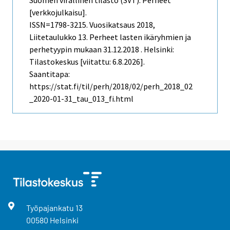
Suomen virallinen tilasto (SVT): Perheet
[verkkojulkaisu].
ISSN=1798-3215.
Vuosikatsaus
2018,
Liitetaulukko 13. Perheet lasten ikäryhmien ja
perhetyypin mukaan 31.12.2018 . Helsinki:
Tilastokeskus [viitattu: 6.8.2026].
Saantitapa:
https://stat.fi/til/perh/2018/02/perh_2018_02
_2020-01-31_tau_013_fi.html
Työpajankatu
13
00580
Helsinki