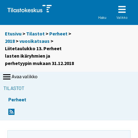
Valikko
Haku
Etusivu
>
Tilastot
>
Perheet
>
2018
>
vuosikatsaus
>
Liitetaulukko 13. Perheet
lasten ikäryhmien ja
perhetyypin mukaan 31.12.2018
Avaa valikko
TILASTOT
Perheet