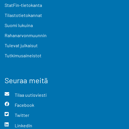
StatFin-tietokanta
Tilastotietokannat
Suomi lukuina
Rahanarvonmuunnin
Tulevat julkaisut
Tutkimusaineistot
Seuraa meitä
Tilaa uutisviesti
Facebook
Twitter
LinkedIn