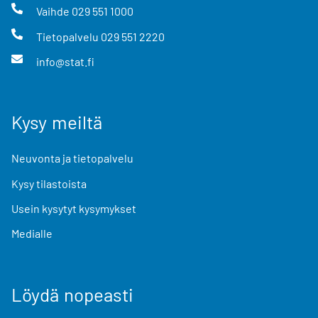
Vaihde
029 551 1000
Tietopalvelu
029 551 2220
info@stat.fi
Kysy meiltä
Neuvonta ja tietopalvelu
Kysy tilastoista
Usein kysytyt kysymykset
Medialle
Löydä nopeasti