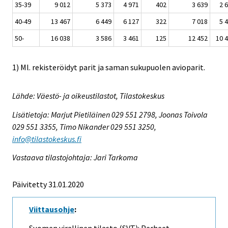
35-39
9 012
5 373
4 971
402
3 639
2 
40-49
13 467
6 449
6 127
322
7 018
5 
50-
16 038
3 586
3 461
125
12 452
10 
1) Ml. rekisteröidyt parit ja saman sukupuolen avioparit.
Lähde: Väestö- ja oikeustilastot, Tilastokeskus
Lisätietoja: Marjut Pietiläinen 029 551 2798, Joonas Toivola
029 551 3355, Timo Nikander 029 551 3250,
info@tilastokeskus.fi
Vastaava tilastojohtaja: Jari Tarkoma
Päivitetty 31.01.2020
Viittausohje
: