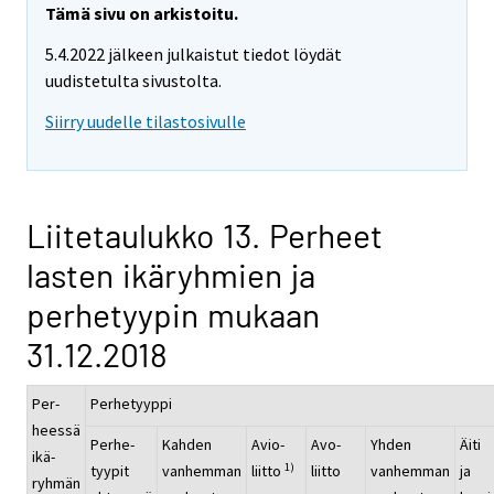
Tämä sivu on arkistoitu.
5.4.2022 jälkeen julkaistut tiedot löydät
uudistetulta sivustolta.
Siirry uudelle tilastosivulle
Liitetaulukko 13. Perheet
lasten ikäryhmien ja
perhetyypin mukaan
31.12.2018
Per-
Perhetyyppi
heessä
Perhe-
Kahden
Avio-
Avo-
Yhden
Äiti
ikä-
1)
tyypit
vanhemman
liitto
liitto
vanhemman
ja
ryhmän