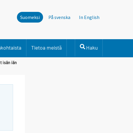
Suomeksi
På svenska
In English
nkohtaista
Tietoa meistä
Haku
t isän iän