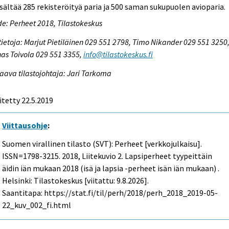
isältää 285 rekisteröityä paria ja 500 saman sukupuolen avioparia.
e: Perheet 2018, Tilastokeskus
tietoja: Marjut Pietiläinen 029 551 2798, Timo Nikander 029 551 3250
as Toivola 029 551 3355,
info@tilastokeskus.fi
aava tilastojohtaja: Jari Tarkoma
itetty 22.5.2019
Viittausohje
:
Suomen virallinen tilasto (SVT): Perheet [verkkojulkaisu].
ISSN=1798-3215. 2018, Liitekuvio 2. Lapsiperheet tyypeittäin
äidin iän mukaan 2018 (isä ja lapsia -perheet isän iän mukaan) .
Helsinki: Tilastokeskus [viitattu: 9.8.2026].
Saantitapa: https://stat.fi/til/perh/2018/perh_2018_2019-05-
22_kuv_002_fi.html