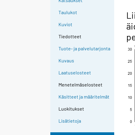
Katsaukset
Taulukot
Li
äi
Kuviot
pe
Tiedotteet
Tuote- ja palvelutarjonta
Kuvaus
Laatuselosteet
Menetelmäselosteet
Käsitteet ja määritelmät
Luokitukset
Lisätietoja