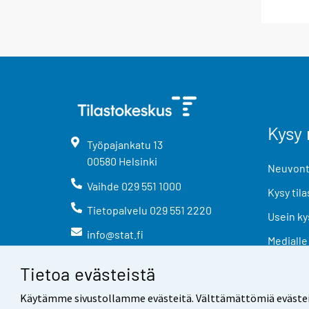
Kysy 
Työpajankatu
13
00580
Helsinki
Neuvonta
Vaihde
029 551 1000
Kysy tila
Tietopalvelu
029 551 2220
Usein ky
info@stat.fi
Medialle
Tietoa evästeistä
Käytämme sivustollamme evästeitä. Välttämättömiä evästeitä t