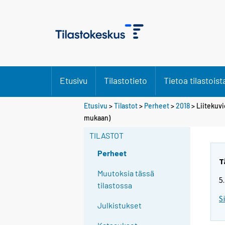
Etusivu
Tilastotieto
Tietoa tilastoist
Etusivu
>
Tilastot
>
Perheet
>
2018
> Liitekuvi
mukaan)
TILASTOT
Perheet
T
Muutoksia tässä
5
tilastossa
S
Julkistukset