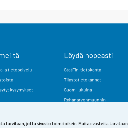
meiltä
Löydä nopeasti
 ja tietopalvelu
StatFin-tietokanta
stoista
Tilastotietokannat
sytyt kysymykset
Suomi lukuina
Rahanarvonmuunnin
Tulevat julkaisut
Tutkimusaineistot
arvitaan, jotta sivusto toimii oikein. Muita evästeitä tarvitaan