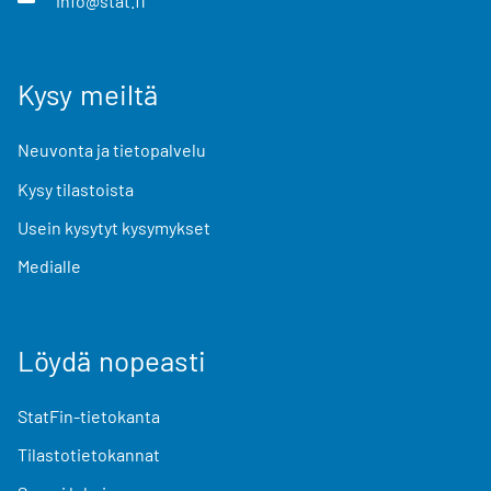
info@stat.fi
Kysy meiltä
Neuvonta ja tietopalvelu
Kysy tilastoista
Usein kysytyt kysymykset
Medialle
Löydä nopeasti
StatFin-tietokanta
Tilastotietokannat