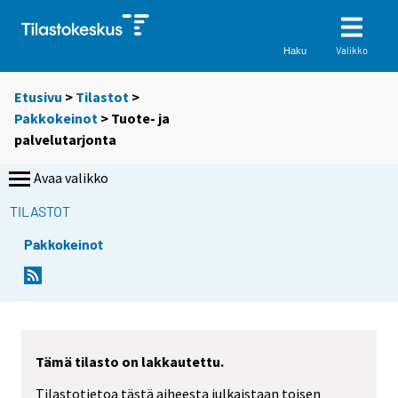
Valikko
Haku
Etusivu
>
Tilastot
>
Pakkokeinot
> Tuote- ja
palvelutarjonta
Avaa valikko
TILASTOT
Pakkokeinot
Tämä tilasto on lakkautettu.
Tilastotietoa tästä aiheesta julkaistaan toisen