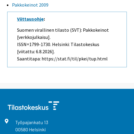
Pakkokeinot 2009
Viittausohje
:
Suomen virallinen tilasto (SVT): Pakkokeinot
[verkkojulkaisu].
ISSN=1799-1730. Helsinki: Tilastokeskus
[viitattu: 6.8.2026].
Saantitapa: https://stat.fi/til/pkei/tup.html
Työpajankatu
13
00580
Helsinki