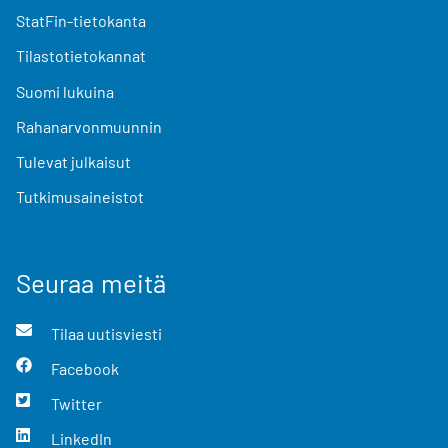
StatFin-tietokanta
Tilastotietokannat
Suomi lukuina
Rahanarvonmuunnin
Tulevat julkaisut
Tutkimusaineistot
Seuraa meitä
Tilaa uutisviesti
Facebook
Twitter
LinkedIn