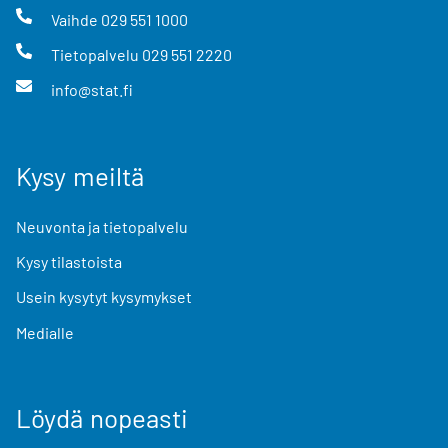
Vaihde
029 551 1000
Tietopalvelu
029 551 2220
info@stat.fi
Kysy meiltä
Neuvonta ja tietopalvelu
Kysy tilastoista
Usein kysytyt kysymykset
Medialle
Löydä nopeasti