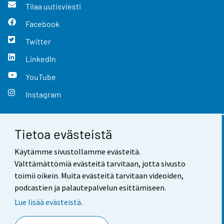
Tilaa uutisviesti
Facebook
Twitter
LinkedIn
YouTube
Instagram
Tietoa evästeistä
Yhteystiedot
Käytämme sivustollamme evästeitä.
Palaute
Välttämättömiä evästeitä tarvitaan, jotta sivusto
toimii oikein. Muita evästeitä tarvitaan videoiden,
Käyttöehdot
podcastien ja palautepalvelun esittämiseen.
Tietosuoja
Lue lisää evästeistä.
Saavutettavuus