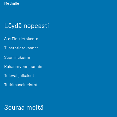
Medialle
Löydä nopeasti
StatFin-tietokanta
Tilastotietokannat
Suomi lukuina
Rahanarvonmuunnin
Tulevat julkaisut
Tutkimusaineistot
Seuraa meitä