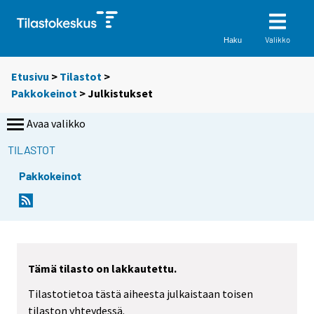
Valikko
Haku
Etusivu
>
Tilastot
>
Pakkokeinot
> Julkistukset
Avaa valikko
TILASTOT
Pakkokeinot
Tämä tilasto on lakkautettu.
Tilastotietoa tästä aiheesta julkaistaan toisen
tilaston yhteydessä.