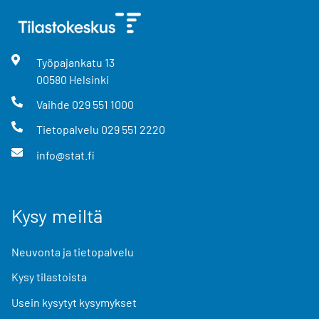
Työpajankatu
13
00580
Helsinki
Vaihde
029 551 1000
Tietopalvelu
029 551 2220
info@stat.fi
Kysy meiltä
Neuvonta ja tietopalvelu
Kysy tilastoista
Usein kysytyt kysymykset