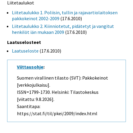
Liitetaulukot
Liitetaulukko 1. Poliisin, tullin ja rajavartiolaitoksen
pakkokeinot 2002-2009
(17.6.2010)
Liitetaulukko 2. Kiinniotetut, pidätetyt ja vangitut
henkilöt iän mukaan 2009
(17.6.2010)
Laatuselosteet
Laatuseloste
(17.6.2010)
Viittausohje
:
Suomen virallinen tilasto (SVT): Pakkokeinot
[verkkojulkaisu].
ISSN=1799-1730. Helsinki: Tilastokeskus
[viitattu: 9.8.2026].
Saantitapa:
https://stat.fi/til/pkei/2009/index.html