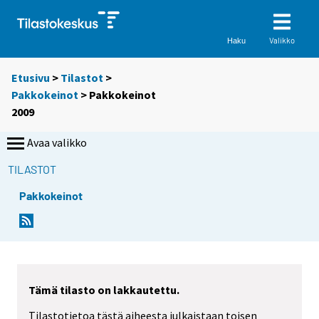
Valikko
Haku
Etusivu
>
Tilastot
>
Pakkokeinot
> Pakkokeinot
2009
Avaa valikko
TILASTOT
Pakkokeinot
Tämä tilasto on lakkautettu.
Tilastotietoa tästä aiheesta julkaistaan toisen