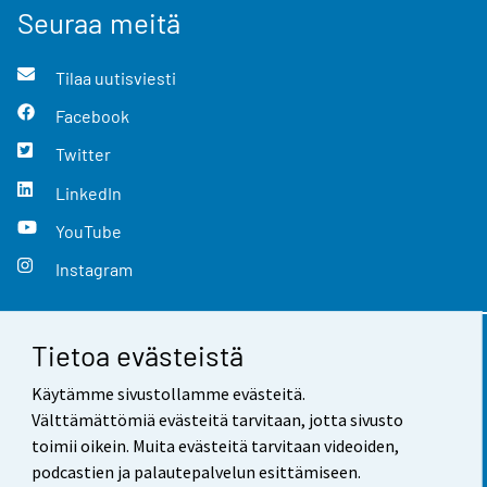
Seuraa meitä
Tilaa uutisviesti
Facebook
Twitter
LinkedIn
YouTube
Instagram
Tietoa evästeistä
Yhteystiedot
Käytämme sivustollamme evästeitä.
Palaute
Välttämättömiä evästeitä tarvitaan, jotta sivusto
toimii oikein. Muita evästeitä tarvitaan videoiden,
Käyttöehdot
podcastien ja palautepalvelun esittämiseen.