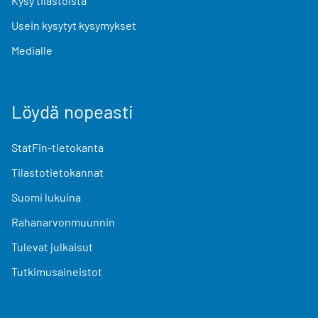
Kysy tilastoista
Usein kysytyt kysymykset
Medialle
Löydä nopeasti
StatFin-tietokanta
Tilastotietokannat
Suomi lukuina
Rahanarvonmuunnin
Tulevat julkaisut
Tutkimusaineistot