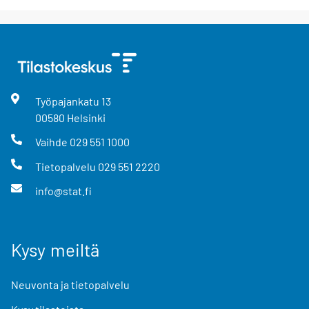
Työpajankatu
13
00580
Helsinki
Vaihde
029 551 1000
Tietopalvelu
029 551 2220
info@stat.fi
Kysy meiltä
Neuvonta ja tietopalvelu