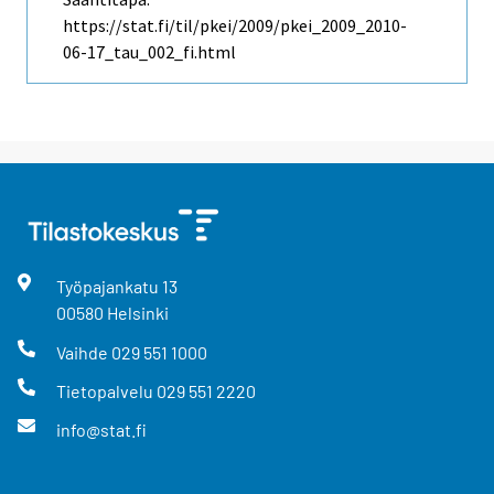
https://stat.fi/til/pkei/2009/pkei_2009_2010-
06-17_tau_002_fi.html
Työpajankatu
13
00580
Helsinki
Vaihde
029 551 1000
Tietopalvelu
029 551 2220
info@stat.fi