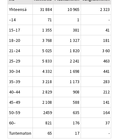
Yhteensä
31 884
10 965
2 323
–14
71
1
-
15–17
1 355
381
41
18–20
3 768
1 327
181
21–24
5 025
1 820
3 60
25–29
5 833
2 241
463
30–34
4 332
1 698
441
35–39
3 218
1 173
283
40–44
2 829
908
212
45–49
2 108
588
141
50–59
2459
635
164
60–
821
176
37
Tuntematon
65
17
-