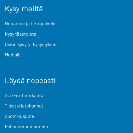
Kysy meiltä
Neuvonta ja tietopalvelu
Kysy tilastoista
Usein kysytyt kysymykset
Medialle
Löydä nopeasti
StatFin-tietokanta
Tilastotietokannat
Suomi lukuina
Rahanarvonmuunnin