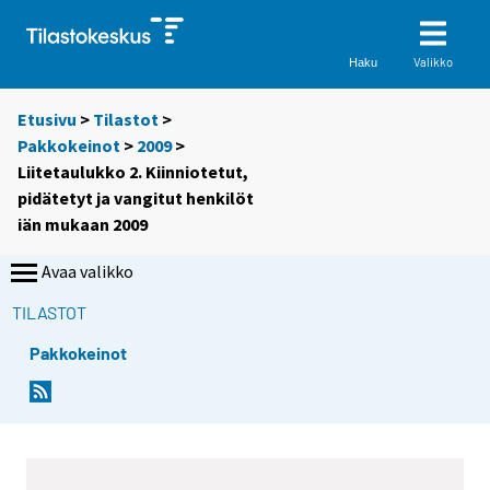
Valikko
Haku
Etusivu
>
Tilastot
>
Pakkokeinot
>
2009
>
Liitetaulukko 2. Kiinniotetut,
pidätetyt ja vangitut henkilöt
iän mukaan 2009
Avaa valikko
TILASTOT
Pakkokeinot