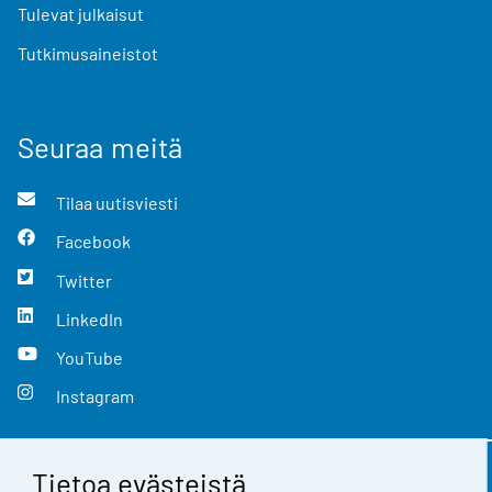
Tulevat julkaisut
Tutkimusaineistot
Seuraa meitä
Tilaa uutisviesti
Facebook
Twitter
LinkedIn
YouTube
Instagram
Tietoa evästeistä
Yhteystiedot