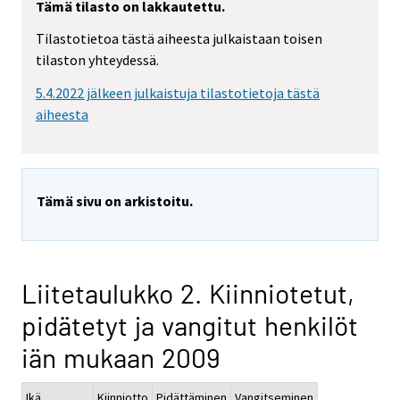
Tämä tilasto on lakkautettu.
Tilastotietoa tästä aiheesta julkaistaan toisen
tilaston yhteydessä.
5.4.2022 jälkeen julkaistuja tilastotietoja tästä
aiheesta
Tämä sivu on arkistoitu.
Liitetaulukko 2. Kiinniotetut,
pidätetyt ja vangitut henkilöt
iän mukaan 2009
Ikä
Kiinniotto
Pidättäminen
Vangitseminen