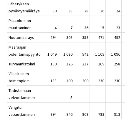
Lähetyksen
pysäytysmääräys
30
38
28
26
24
Pakkokeinon
muuttaminen
4
7
36
15
23
Noutomääräys
294
308
358
471
492
4
Määräajan
pidentämispyyntö
1 049
1 080
942
1 109
1 096
1 
Turvaamistoimi
150
126
217
265
258
2
Väliaikainen
toimenpide
133
100
200
230
230
2
Todistamaan
velvoittaminen
-
3
-
-
-
Vangitun
vapauttaminen
894
946
808
783
913
8