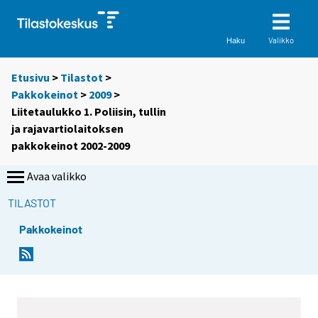
Valikko
Haku
Etusivu
>
Tilastot
>
Pakkokeinot
>
2009
>
Liitetaulukko 1. Poliisin, tullin
ja rajavartiolaitoksen
pakkokeinot 2002-2009
Avaa valikko
TILASTOT
Pakkokeinot