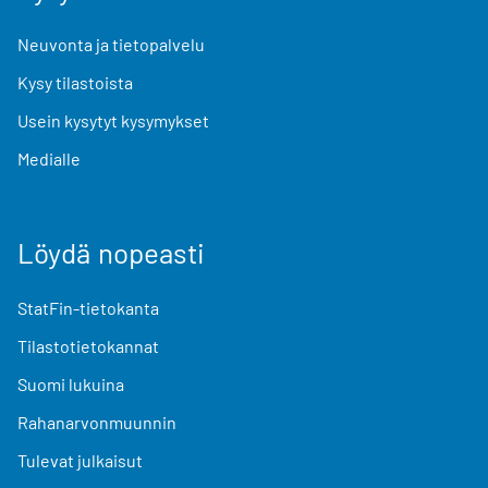
Neuvonta ja tietopalvelu
Kysy tilastoista
Usein kysytyt kysymykset
Medialle
Löydä nopeasti
StatFin-tietokanta
Tilastotietokannat
Suomi lukuina
Rahanarvonmuunnin
Tulevat julkaisut