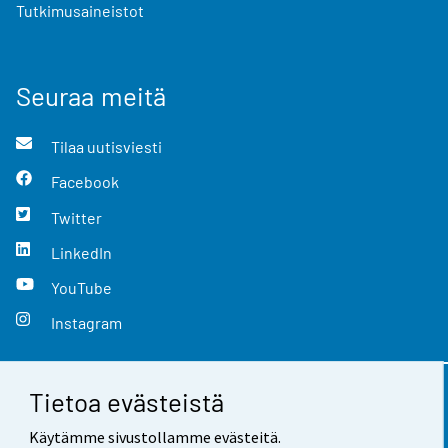
Tutkimusaineistot
Seuraa meitä
Tilaa uutisviesti
Facebook
Twitter
LinkedIn
YouTube
Instagram
Tietoa evästeistä
Yhteystiedot
Käytämme sivustollamme evästeitä.
Palaute