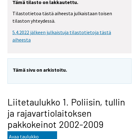
Tämä tilasto on lakkautettu.
Tilastotietoa tästä aiheesta julkaistaan toisen
tilaston yhteydessä.
5.4.2022 jälkeen julkaistuja tilastotietoja tästä
aiheesta
Tämä sivu on arkistoitu.
Liitetaulukko 1. Poliisin, tullin
ja rajavartiolaitoksen
pakkokeinot 2002-2009
Avaa taulukko