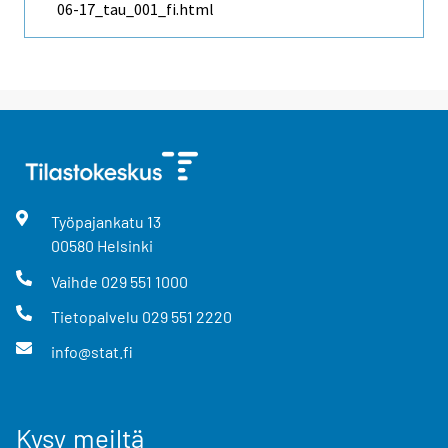
06-17_tau_001_fi.html
Työpajankatu
13
00580
Helsinki
Vaihde
029 551 1000
Tietopalvelu
029 551 2220
info@stat.fi
Kysy meiltä