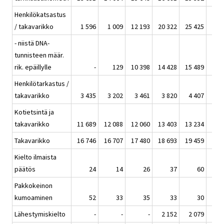
Henkilökatsastus
/ takavarikko
1 596
1 009
12 193
20 322
25 425
27 
- niistä DNA-
tunnisteen määr.
rik. epäillylle
-
129
10 398
14 428
15 489
16 
Henkilötarkastus /
takavarikko
3 435
3 202
3 461
3 820
4 407
5 
Kotietsintä ja
takavarikko
11 689
12 088
12 060
13 403
13 234
14 
Takavarikko
16 746
16 707
17 480
18 693
19 459
19 
Kielto ilmaista
päätös
24
14
26
37
60
Pakkokeinon
kumoaminen
52
33
35
33
30
Lähestymiskielto
-
-
-
2 152
2 079
2 