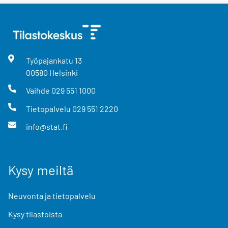
Työpajankatu
13
00580
Helsinki
Vaihde
029 551 1000
Tietopalvelu
029 551 2220
info@stat.fi
Kysy meiltä
Neuvonta ja tietopalvelu
Kysy tilastoista