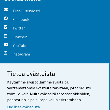
Tilaa uutisviesti
Facebook
Twitter
LinkedIn
YouTube
Instagram
Tietoa evästeistä
Yhteystiedot
Käytämme sivustollamme evästeitä.
Palaute
Välttämättömiä evästeitä tarvitaan, jotta sivusto
toimii oikein. Muita evästeitä tarvitaan videoiden,
Käyttöehdot
podcastien ja palautepalvelun esittämiseen.
Tietosuoja
Lue lisää evästeistä.