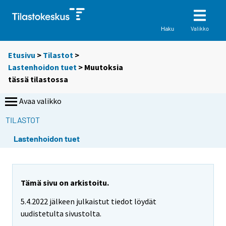
Valikko
Haku
Etusivu
>
Tilastot
>
Lastenhoidon tuet
> Muutoksia
tässä tilastossa
Avaa valikko
TILASTOT
Lastenhoidon tuet
Tämä sivu on arkistoitu.
5.4.2022 jälkeen julkaistut tiedot löydät
uudistetulta sivustolta.