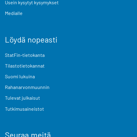
Usein kysytyt kysymykset
Medialle
Löydä nopeasti
StatFin-tietokanta
Tilastotietokannat
Suomi lukuina
Rahanarvonmuunnin
Tulevat julkaisut
Tutkimusaineistot
Seuraa meitä