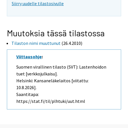
Siirry uudelle tilastosivulle
Muutoksia tässä tilastossa
Tilaston nimi muuttunut
(26.4.2010)
Viittausohje
:
Suomen virallinen tilasto (SVT): Lastenhoidon
tuet [verkkojulkaisu].
Helsinki: Kansaneläkelaitos [viitattu:
10.8.2026].
Saantitapa:
https://stat.fi/til/plhtuki/uut.html