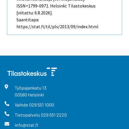
ISSN=1799-0971. Helsinki: Tilastokeskus
[viitattu: 6.8.2026].
Saantitapa:
https://stat.fi/til/plv/2013/09/index.html
Työpajankatu
13
00580
Helsinki
Vaihde
029 551 1000
Tietopalvelu
029 551 2220
info@stat.fi