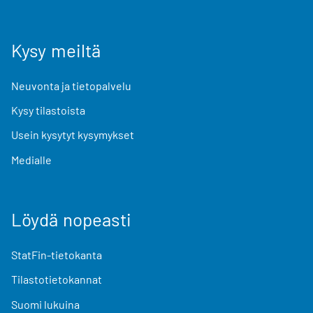
Kysy meiltä
Neuvonta ja tietopalvelu
Kysy tilastoista
Usein kysytyt kysymykset
Medialle
Löydä nopeasti
StatFin-tietokanta
Tilastotietokannat
Suomi lukuina