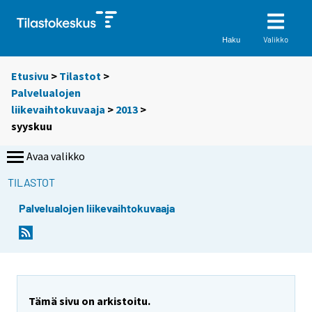
Valikko
Haku
Etusivu
>
Tilastot
>
Palvelualojen
liikevaihtokuvaaja
>
2013
>
syyskuu
Avaa valikko
TILASTOT
Palvelualojen liikevaihtokuvaaja
Tämä sivu on arkistoitu.