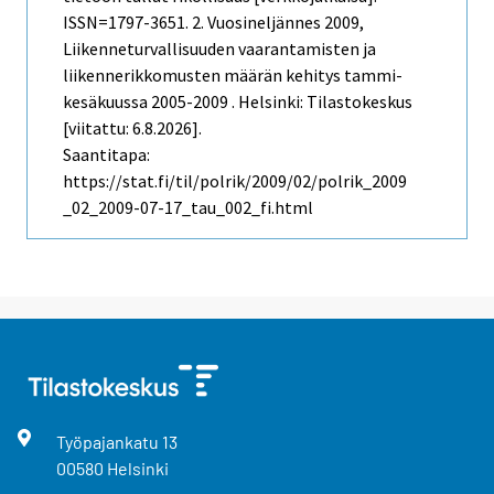
ISSN=1797-3651.
2. Vuosineljännes
2009,
Liikenneturvallisuuden vaarantamisten ja
liikennerikkomusten määrän kehitys tammi-
kesäkuussa 2005-2009 . Helsinki: Tilastokeskus
[viitattu: 6.8.2026].
Saantitapa:
https://stat.fi/til/polrik/2009/02/polrik_2009
_02_2009-07-17_tau_002_fi.html
Työpajankatu
13
00580
Helsinki