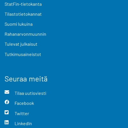
StatFin-tietokanta
Tilastotietokannat
Suomi lukuina
Rahanarvonmuunnin
Tulevat julkaisut
Tutkimusaineistot
Seuraa meitä
Tilaa uutisviesti
Facebook
Twitter
LinkedIn