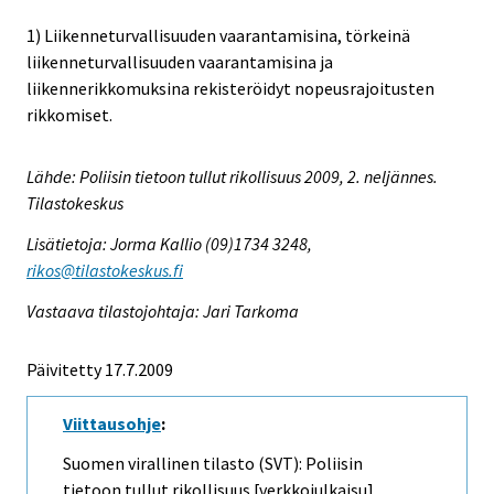
1) Liikenneturvallisuuden vaarantamisina, törkeinä
liikenneturvallisuuden vaarantamisina ja
liikennerikkomuksina rekisteröidyt nopeusrajoitusten
rikkomiset.
Lähde: Poliisin tietoon tullut rikollisuus 2009, 2. neljännes.
Tilastokeskus
Lisätietoja: Jorma Kallio (09)1734 3248,
rikos@tilastokeskus.fi
Vastaava tilastojohtaja: Jari Tarkoma
Päivitetty 17.7.2009
Viittausohje
:
Suomen virallinen tilasto (SVT): Poliisin
tietoon tullut rikollisuus [verkkojulkaisu].