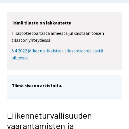
Tämä tilasto on lakkautettu.
Tilastotietoa tästä aiheesta julkaistaan toisen
tilaston yhteydessä.
5.4.2022 jälkeen julkaistuja tilastotietoja tästä
aiheesta
Tämä sivu on arkistoitu.
Liikenneturvallisuuden
vaarantamisten ja