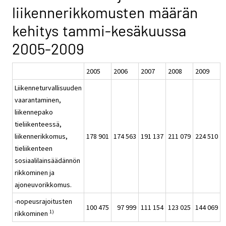
liikennerikkomusten määrän
kehitys tammi-kesäkuussa
2005-2009
2005
2006
2007
2008
2009
Liikenneturvallisuuden
vaarantaminen,
liikennepako
tieliikenteessä,
liikennerikkomus,
178 901
174 563
191 137
211 079
224 510
tieliikenteen
sosiaalilainsäädännön
rikkominen ja
ajoneuvorikkomus.
-nopeusrajoitusten
100 475
97 999
111 154
123 025
144 069
1)
rikkominen