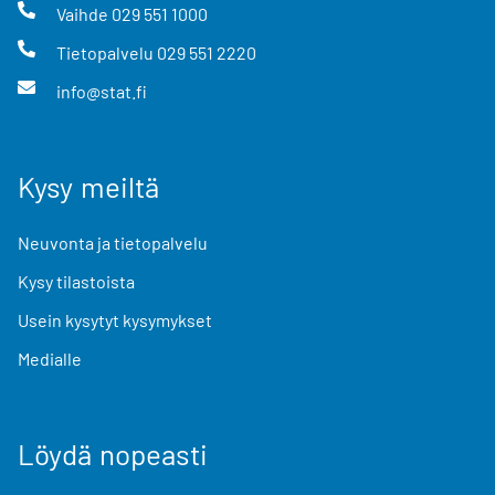
Vaihde
029 551 1000
Tietopalvelu
029 551 2220
info@stat.fi
Kysy meiltä
Neuvonta ja tietopalvelu
Kysy tilastoista
Usein kysytyt kysymykset
Medialle
Löydä nopeasti