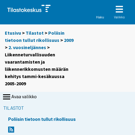
Valikko
Haku
Etusivu
>
Tilastot
>
Poliisin
tietoon tullut rikollisuus
>
2009
>
2. vuosineljännes
>
Liikenneturvallisuuden
vaarantamisten ja
liikennerikkomusten määrän
kehitys tammi-kesäkuussa
2005-2009
Avaa valikko
TILASTOT
Poliisin tietoon tullut rikollisuus