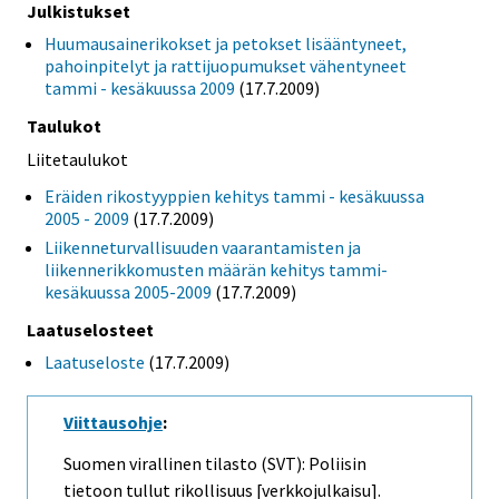
Julkistukset
Huumausainerikokset ja petokset lisääntyneet,
pahoinpitelyt ja rattijuopumukset vähentyneet
tammi - kesäkuussa 2009
(17.7.2009)
Taulukot
Liitetaulukot
Eräiden rikostyyppien kehitys tammi - kesäkuussa
2005 - 2009
(17.7.2009)
Liikenneturvallisuuden vaarantamisten ja
liikennerikkomusten määrän kehitys tammi-
kesäkuussa 2005-2009
(17.7.2009)
Laatuselosteet
Laatuseloste
(17.7.2009)
Viittausohje
:
Suomen virallinen tilasto (SVT): Poliisin
tietoon tullut rikollisuus [verkkojulkaisu].