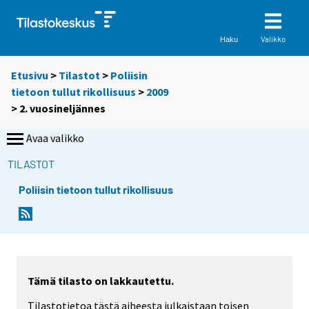
Valikko
Haku
Etusivu
>
Tilastot
>
Poliisin
tietoon tullut rikollisuus
>
2009
>
2. vuosineljännes
Avaa valikko
TILASTOT
Poliisin tietoon tullut rikollisuus
Tämä tilasto on lakkautettu.
Tilastotietoa tästä aiheesta julkaistaan toisen