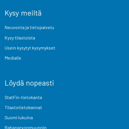
Kysy meiltä
Neuvonta ja tietopalvelu
Kysy tilastoista
Usein kysytyt kysymykset
Medialle
Löydä nopeasti
StatFin-tietokanta
Tilastotietokannat
Suomi lukuina
Rahanarvonmuunnin