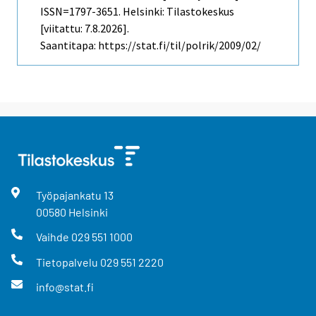
ISSN=1797-3651. Helsinki: Tilastokeskus
[viitattu: 7.8.2026].
Saantitapa: https://stat.fi/til/polrik/2009/02/
Työpajankatu
13
00580
Helsinki
Vaihde
029 551 1000
Tietopalvelu
029 551 2220
info@stat.fi