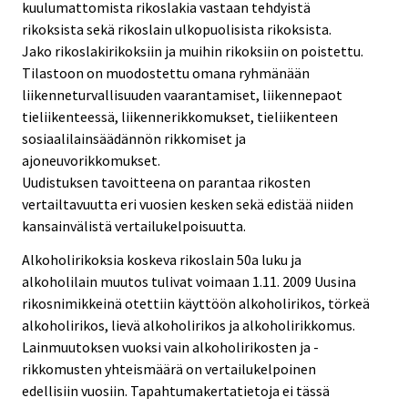
kuulumattomista rikoslakia vastaan tehdyistä
rikoksista sekä rikoslain ulkopuolisista rikoksista.
Jako rikoslakirikoksiin ja muihin rikoksiin on poistettu.
Tilastoon on muodostettu omana ryhmänään
liikenneturvallisuuden vaarantamiset, liikennepaot
tieliikenteessä, liikennerikkomukset, tieliikenteen
sosiaalilainsäädännön rikkomiset ja
ajoneuvorikkomukset.
Uudistuksen tavoitteena on parantaa rikosten
vertailtavuutta eri vuosien kesken sekä edistää niiden
kansainvälistä vertailukelpoisuutta.
Alkoholirikoksia koskeva rikoslain 50a luku ja
alkoholilain muutos tulivat voimaan 1.11. 2009 Uusina
rikosnimikkeinä otettiin käyttöön alkoholirikos, törkeä
alkoholirikos, lievä alkoholirikos ja alkoholirikkomus.
Lainmuutoksen vuoksi vain alkoholirikosten ja -
rikkomusten yhteismäärä on vertailukelpoinen
edellisiin vuosiin. Tapahtumakertatietoja ei tässä