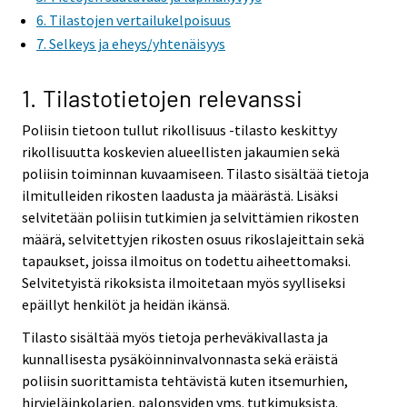
6. Tilastojen vertailukelpoisuus
7. Selkeys ja eheys/yhtenäisyys
1. Tilastotietojen relevanssi
Poliisin tietoon tullut rikollisuus -tilasto keskittyy
rikollisuutta koskevien alueellisten jakaumien sekä
poliisin toiminnan kuvaamiseen. Tilasto sisältää tietoja
ilmitulleiden rikosten laadusta ja määrästä. Lisäksi
selvitetään poliisin tutkimien ja selvittämien rikosten
määrä, selvitettyjen rikosten osuus rikoslajeittain sekä
tapaukset, joissa ilmoitus on todettu aiheettomaksi.
Selvitetyistä rikoksista ilmoitetaan myös syylliseksi
epäillyt henkilöt ja heidän ikänsä.
Tilasto sisältää myös tietoja perheväkivallasta ja
kunnallisesta pysäköinninvalvonnasta sekä eräistä
poliisin suorittamista tehtävistä kuten itsemurhien,
hirvieläinkolarien, palonsyiden yms. tutkimuksista.