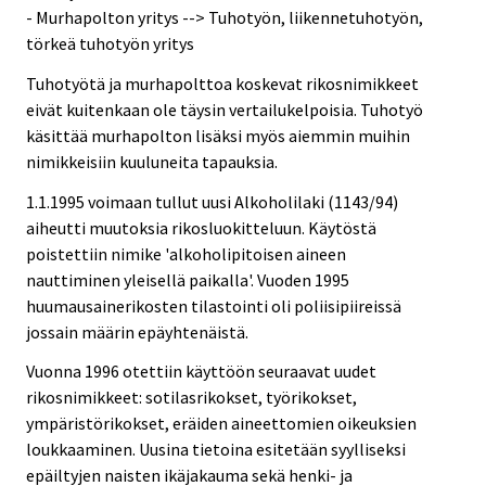
- Murhapolton yritys --> Tuhotyön, liikennetuhotyön,
törkeä tuhotyön yritys
Tuhotyötä ja murhapolttoa koskevat rikosnimikkeet
eivät kuitenkaan ole täysin vertailukelpoisia. Tuhotyö
käsittää murhapolton lisäksi myös aiemmin muihin
nimikkeisiin kuuluneita tapauksia.
1.1.1995 voimaan tullut uusi Alkoholilaki (1143/94)
aiheutti muutoksia rikosluokitteluun. Käytöstä
poistettiin nimike 'alkoholipitoisen aineen
nauttiminen yleisellä paikalla'. Vuoden 1995
huumausainerikosten tilastointi oli poliisipiireissä
jossain määrin epäyhtenäistä.
Vuonna 1996 otettiin käyttöön seuraavat uudet
rikosnimikkeet: sotilasrikokset, työrikokset,
ympäristörikokset, eräiden aineettomien oikeuksien
loukkaaminen. Uusina tietoina esitetään syylliseksi
epäiltyjen naisten ikäjakauma sekä henki- ja