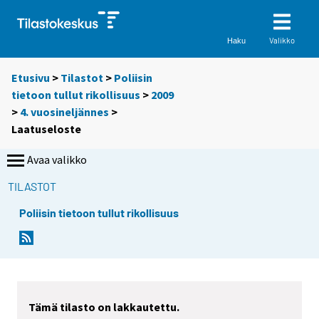
Valikko
Haku
Etusivu
>
Tilastot
>
Poliisin
tietoon tullut rikollisuus
>
2009
>
4. vuosineljännes
>
Laatuseloste
Avaa valikko
TILASTOT
Poliisin tietoon tullut rikollisuus
Tämä tilasto on lakkautettu.