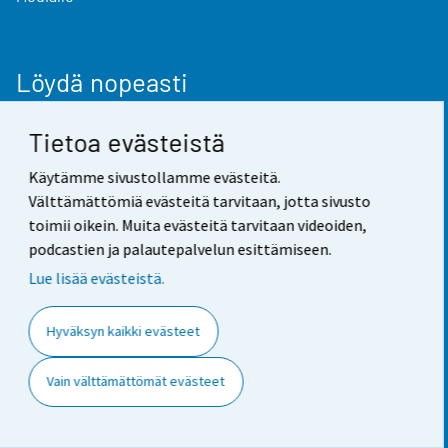
Löydä nopeasti
StatFin-tietokanta
Tietoa evästeistä
Tilastotietokannat
Käytämme sivustollamme evästeitä.
Välttämättömiä evästeitä tarvitaan, jotta sivusto
Suomi lukuina
toimii oikein. Muita evästeitä tarvitaan videoiden,
Rahanarvonmuunnin
podcastien ja palautepalvelun esittämiseen.
Tulevat julkaisut
Lue lisää evästeistä.
Tutkimusaineistot
Hyväksyn kaikki evästeet
Vain välttämättömät evästeet
Seuraa meitä
Tilaa uutisviesti