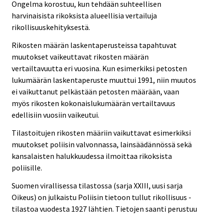
Ongelma korostuu, kun tehdään suhteellisen
harvinaisista rikoksista alueellisia vertailuja
rikollisuuskehityksestä.
Rikosten määrän laskentaperusteissa tapahtuvat
muutokset vaikeuttavat rikosten määrän
vertailtavuutta eri vuosina. Kun esimerkiksi petosten
lukumäärän laskentaperuste muuttui 1991, niin muutos
ei vaikuttanut pelkästään petosten määrään, vaan
myös rikosten kokonaislukumäärän vertailtavuus
edellisiin vuosiin vaikeutui.
Tilastoitujen rikosten määriin vaikuttavat esimerkiksi
muutokset poliisin valvonnassa, lainsäädännössä sekä
kansalaisten halukkuudessa ilmoittaa rikoksista
poliisille.
Suomen virallisessa tilastossa (sarja XXIII, uusi sarja
Oikeus) on julkaistu Poliisin tietoon tullut rikollisuus -
tilastoa vuodesta 1927 lähtien. Tietojen saanti perustuu