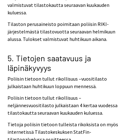
valmistuvat tilastokautta seuraavan kuukauden
kuluessa.
Tilaston perusaineisto poimitaan poliisin RIKI-
järjestelmästä tilastovuotta seuraavan helmikuun
alussa. Tulokset valmistuvat huhtikuun aikana.
5. Tietojen saatavuus ja
läpinäkyvyys
Poliisin tietoon tullut rikollisuus –vuositilasto
julkaistaan huhtikuun loppuun mennessä.
Poliisin tietoon tullut rikollisuus –
neljännesvuositilasto julkaistaan 4 kertaa vuodessa
tilastokautta seuraavan kuukauden kuluessa.
Tietoja poliisin tietoon tulleista rikoksista on myös
internetissä Tilastokeskuksen StatFin-
tilastopalvelussa osoitteessa