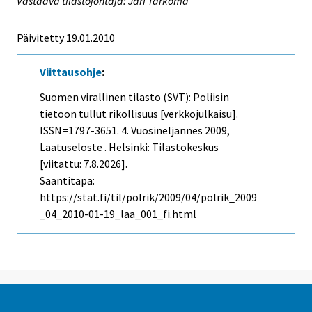
Vastaava tilastojohtaja: Jari Tarkoma
Päivitetty 19.01.2010
Viittausohje
:
Suomen virallinen tilasto (SVT): Poliisin
tietoon tullut rikollisuus [verkkojulkaisu].
ISSN=1797-3651.
4. Vuosineljännes
2009,
Laatuseloste . Helsinki: Tilastokeskus
[viitattu: 7.8.2026].
Saantitapa:
https://stat.fi/til/polrik/2009/04/polrik_2009
_04_2010-01-19_laa_001_fi.html