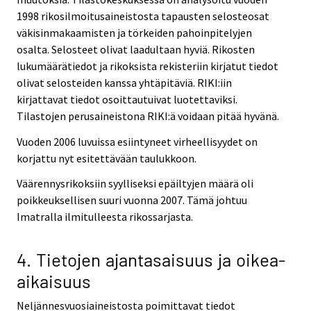
1998 rikosilmoitusaineistosta tapausten selosteosat
väkisinmakaamisten ja törkeiden pahoinpitelyjen
osalta. Selosteet olivat laadultaan hyviä. Rikosten
lukumäärätiedot ja rikoksista rekisteriin kirjatut tiedot
olivat selosteiden kanssa yhtäpitäviä. RIKI:iin
kirjattavat tiedot osoittautuivat luotettaviksi.
Tilastojen perusaineistona RIKI:ä voidaan pitää hyvänä.
Vuoden 2006 luvuissa esiintyneet virheellisyydet on
korjattu nyt esitettävään taulukkoon.
Väärennysrikoksiin syylliseksi epäiltyjen määrä oli
poikkeuksellisen suuri vuonna 2007. Tämä johtuu
Imatralla ilmitulleesta rikossarjasta.
4. Tietojen ajantasaisuus ja oikea-
aikaisuus
Neljännesvuosiaineistosta poimittavat tiedot