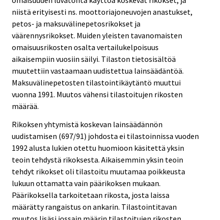
omaisuuden luvatonta käyttöä koskevat rikokset, ja
niistä erityisesti ns. moottoriajoneuvojen anastukset,
petos- ja maksuvälinepetosrikokset ja
väärennysrikokset. Muiden yleisten tavanomaisten
omaisuusrikosten osalta vertailukelpoisuus
aikaisempiin vuosiin säilyi. Tilaston tietosisältöä
muutettiin vastaamaan uudistettua lainsäädäntöä.
Maksuvälinepetosten tilastointikäytäntö muuttui
vuonna 1991. Muutos vähensi tilastoitujen rikosten
määrää.
Rikoksen yhtymistä koskevan lainsäädännön
uudistamisen (697/91) johdosta ei tilastoinnissa vuoden
1992 alusta lukien otettu huomioon käsitettä yksin
teoin tehdystä rikoksesta. Aikaisemmin yksin teoin
tehdyt rikokset oli tilastoitu muutamaa poikkeusta
lukuun ottamatta vain päärikoksen mukaan.
Päärikoksella tarkoitetaan rikosta, josta laissa
määrätty rangaistus on ankarin. Tilastointitavan
muutos lisäsi jossain määrin tilastoitujen rikosten