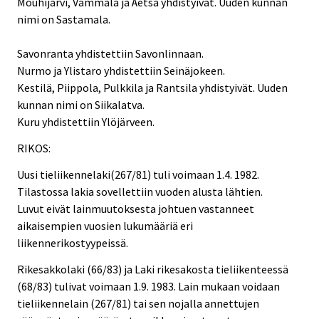
Mouhijärvi, Vammala ja Äetsä yhdistyivät. Uuden kunnan
nimi on Sastamala.
Savonranta yhdistettiin Savonlinnaan.
Nurmo ja Ylistaro yhdistettiin Seinäjokeen.
Kestilä, Piippola, Pulkkila ja Rantsila yhdistyivät. Uuden
kunnan nimi on Siikalatva.
Kuru yhdistettiin Ylöjärveen.
RIKOS:
Uusi tieliikennelaki(267/81) tuli voimaan 1.4. 1982.
Tilastossa lakia sovellettiin vuoden alusta lähtien.
Luvut eivät lainmuutoksesta johtuen vastanneet
aikaisempien vuosien lukumääriä eri
liikennerikostyypeissä.
Rikesakkolaki (66/83) ja Laki rikesakosta tieliikenteessä
(68/83) tulivat voimaan 1.9. 1983. Lain mukaan voidaan
tieliikennelain (267/81) tai sen nojalla annettujen