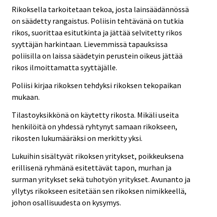
Rikoksella tarkoitetaan tekoa, josta lainsäädännössä
on säädetty rangaistus. Poliisin tehtävänä on tutkia
rikos, suorittaa esitutkinta ja jättää selvitetty rikos
syyttäjän harkintaan. Lievemmissä tapauksissa
poliisilla on laissa säädetyin perustein oikeus jättää
rikos ilmoittamatta syyttäjälle.
Poliisi kirjaa rikoksen tehdyksi rikoksen tekopaikan
mukaan.
Tilastoyksikkönä on käytetty rikosta. Mikäli useita
henkilöitä on yhdessä ryhtynyt samaan rikokseen,
rikosten lukumääräksi on merkitty yksi.
Lukuihin sisältyvät rikoksen yritykset, poikkeuksena
erillisenä ryhmänä esitettävät tapon, murhan ja
surman yritykset sekä tuhotyön yritykset. Avunanto ja
yllytys rikokseen esitetään sen rikoksen nimikkeellä,
johon osallisuudesta on kysymys.