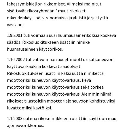
lähestymiskiellon rikkomiset. Viimeksi mainitut
sisältyvät rikosryhmään `muut rikokset
oikeudenkäyttöä, viranomaisia ja yleistä järjestystä
vastaan'.
1.9.2001 tuli voimaan uusi huumausainerikoksia koskeva
säädös. Rikosluokitukseen lisättiin nimike
huumausaineen käyttörikos.
1.10.2002 tulivat voimaan uudet moottorikulkuneuvon
käyttövarkauksia koskevat säädökset.
Rikosluokitukseen lisättiin kaksi uutta nimikettä:
moottorikulkuneuvon käyttövarkaus, lievä
moottorikulkuneuvon käyttövarkaus sekä törkeä
moottorikulkuneuvon käyttövarkaus. Aiemmin nämä
rikokset tilastoitiin moottoriajoneuvoon kohdistuviksi
luvattomiksi käytöiksi.
1.1.2003 uutena rikosnimikkeenä otettiin käyttöön muu
ajoneuvorikkomus.