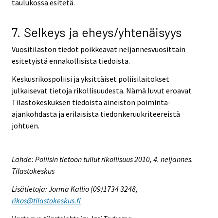
taulukossa esitetä.
7. Selkeys ja eheys/yhtenäisyys
Vuositilaston tiedot poikkeavat neljännesvuosittain
esitetyistä ennakollisista tiedoista.
Keskusrikospoliisi ja yksittäiset poliisilaitokset
julkaisevat tietoja rikollisuudesta. Nämä luvut eroavat
Tilastokeskuksen tiedoista aineiston poiminta-
ajankohdasta ja erilaisista tiedonkeruukriteereistä
johtuen.
Lähde: Poliisin tietoon tullut rikollisuus 2010, 4. neljännes.
Tilastokeskus
Lisätietoja: Jorma Kallio (09)1734 3248,
rikos@tilastokeskus.fi