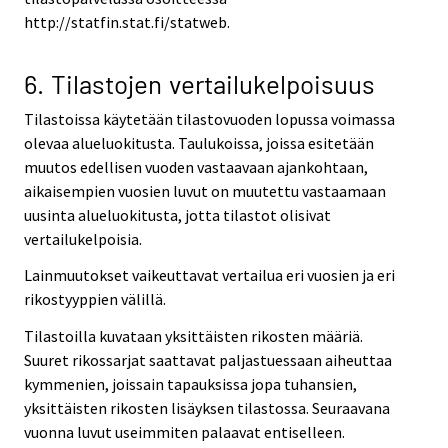
http://statfin.stat.fi/statweb.
6. Tilastojen vertailukelpoisuus
Tilastoissa käytetään tilastovuoden lopussa voimassa
olevaa alueluokitusta. Taulukoissa, joissa esitetään
muutos edellisen vuoden vastaavaan ajankohtaan,
aikaisempien vuosien luvut on muutettu vastaamaan
uusinta alueluokitusta, jotta tilastot olisivat
vertailukelpoisia.
Lainmuutokset vaikeuttavat vertailua eri vuosien ja eri
rikostyyppien välillä.
Tilastoilla kuvataan yksittäisten rikosten määriä.
Suuret rikossarjat saattavat paljastuessaan aiheuttaa
kymmenien, joissain tapauksissa jopa tuhansien,
yksittäisten rikosten lisäyksen tilastossa. Seuraavana
vuonna luvut useimmiten palaavat entiselleen.