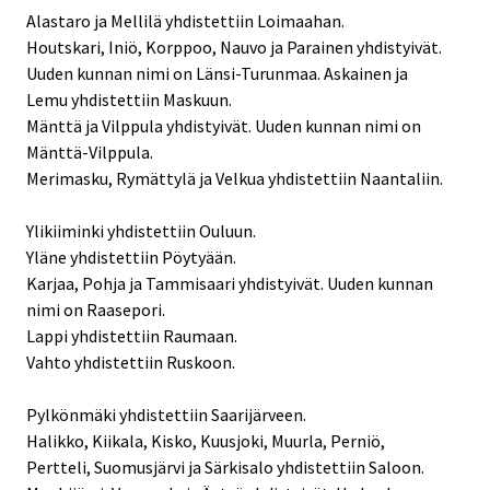
Alastaro ja Mellilä yhdistettiin Loimaahan.
Houtskari, Iniö, Korppoo, Nauvo ja Parainen yhdistyivät.
Uuden kunnan nimi on Länsi-Turunmaa. Askainen ja
Lemu yhdistettiin Maskuun.
Mänttä ja Vilppula yhdistyivät. Uuden kunnan nimi on
Mänttä-Vilppula.
Merimasku, Rymättylä ja Velkua yhdistettiin Naantaliin.
Ylikiiminki yhdistettiin Ouluun.
Yläne yhdistettiin Pöytyään.
Karjaa, Pohja ja Tammisaari yhdistyivät. Uuden kunnan
nimi on Raasepori.
Lappi yhdistettiin Raumaan.
Vahto yhdistettiin Ruskoon.
Pylkönmäki yhdistettiin Saarijärveen.
Halikko, Kiikala, Kisko, Kuusjoki, Muurla, Perniö,
Pertteli, Suomusjärvi ja Särkisalo yhdistettiin Saloon.