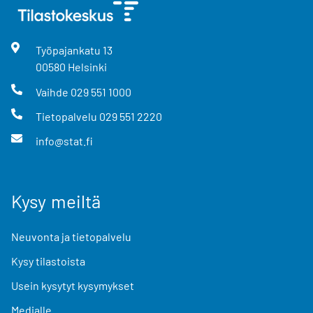
Työpajankatu
13
00580
Helsinki
Vaihde
029 551 1000
Tietopalvelu
029 551 2220
info@stat.fi
Kysy meiltä
Neuvonta ja tietopalvelu
Kysy tilastoista
Usein kysytyt kysymykset
Medialle