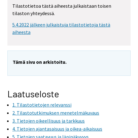
Tilastotietoa tästä aiheesta julkaistaan toisen
tilaston yhteydessä.
5.4.2022 jälkeen julkaistuja tilastotietoja tästä
aiheesta
Tämä sivu on arkistoitu.
Laatuseloste
1. Tilastotietojen relevanssi
2. Tilastotutkimuksen menetelmäkuvaus
3. Tietojen oikeellisuus ja tarkkuus
4. Tietojen ajantasaisuus ja oikea-aikaisuus
5. Tietojen saatavuus ja läpinäkyvyys