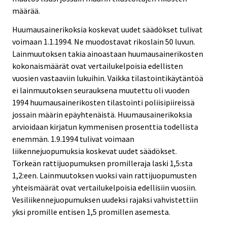
määrää.
Huumausainerikoksia koskevat uudet säädökset tulivat
voimaan 1.1.1994. Ne muodostavat rikoslain 50 luvun.
Lainmuutoksen takia ainoastaan huumausainerikosten
kokonaismäärät ovat vertailukelpoisia edellisten
vuosien vastaaviin lukuihin. Vaikka tilastointikäytäntöä
ei lainmuutoksen seurauksena muutettu oli vuoden
1994 huumausainerikosten tilastointi poliisipiireissä
jossain määrin epäyhtenäistä. Huumausainerikoksia
arvioidaan kirjatun kymmenisen prosenttia todellista
enemmän. 1.9.1994 tulivat voimaan
liikennejuopumuksia koskevat uudet säädökset.
Törkeän rattijuopumuksen promilleraja laski 1,5:sta
1,2:een. Lainmuutoksen vuoksi vain rattijuopumusten
yhteismäärät ovat vertailukelpoisia edellisiin vuosiin.
Vesiliikennejuopumuksen uudeksi rajaksi vahvistettiin
yksi promille entisen 1,5 promillen asemesta.