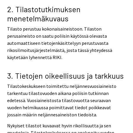
2. Tilastotutkimuksen
menetelmäkuvaus
Tilasto perustuu kokonaisaineistoon. Tilaston
perusaineisto on saatu poliisin käytössä olevasta
automaattiseen tietojenkäsittelyyn perustuvasta
rikosilmoitusjärjestelmästä, josta tässä yhteydessä
käytetään lyhennettä RIKI.
3. Tietojen oikeellisuus ja tarkkuus
Tilastokeskukseen toimitettu neljännesvuosiaineisto
tarkentuu tilastovuoden aikana poliisin tutkinnan
edetessä. Vuosiaineistosta tilastovuotta seuraavan
vuoden helmikuussa poimittavat tiedot poikkeavat
jossain määrin neljännesaineiston tiedoista.
Nykyiset tilastot kuvaavat hyvin rikollisuutta ja sen
muutoksia. Tilastokeskuksessa on analysoitu vuoden