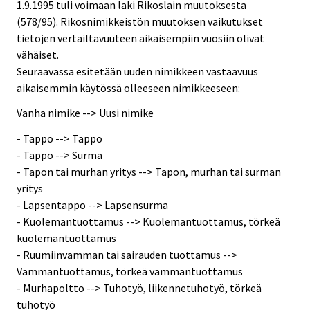
1.9.1995 tuli voimaan laki Rikoslain muutoksesta
(578/95). Rikosnimikkeistön muutoksen vaikutukset
tietojen vertailtavuuteen aikaisempiin vuosiin olivat
vähäiset.
Seuraavassa esitetään uuden nimikkeen vastaavuus
aikaisemmin käytössä olleeseen nimikkeeseen:
Vanha nimike --> Uusi nimike
- Tappo --> Tappo
- Tappo --> Surma
- Tapon tai murhan yritys --> Tapon, murhan tai surman
yritys
- Lapsentappo --> Lapsensurma
- Kuolemantuottamus --> Kuolemantuottamus, törkeä
kuolemantuottamus
- Ruumiinvamman tai sairauden tuottamus -->
Vammantuottamus, törkeä vammantuottamus
- Murhapoltto --> Tuhotyö, liikennetuhotyö, törkeä
tuhotyö