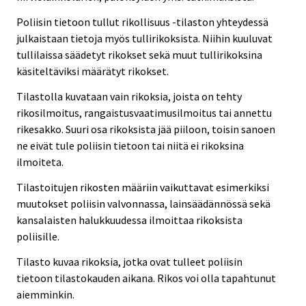
Poliisin tietoon tullut rikollisuus -tilaston yhteydessä
julkaistaan tietoja myös tullirikoksista. Niihin kuuluvat
tullilaissa säädetyt rikokset sekä muut tullirikoksina
käsiteltäviksi määrätyt rikokset.
Tilastolla kuvataan vain rikoksia, joista on tehty
rikosilmoitus, rangaistusvaatimusilmoitus tai annettu
rikesakko. Suuri osa rikoksista jää piiloon, toisin sanoen
ne eivät tule poliisin tietoon tai niitä ei rikoksina
ilmoiteta.
Tilastoitujen rikosten määriin vaikuttavat esimerkiksi
muutokset poliisin valvonnassa, lainsäädännössä sekä
kansalaisten halukkuudessa ilmoittaa rikoksista
poliisille.
Tilasto kuvaa rikoksia, jotka ovat tulleet poliisin
tietoon tilastokauden aikana. Rikos voi olla tapahtunut
aiemminkin.