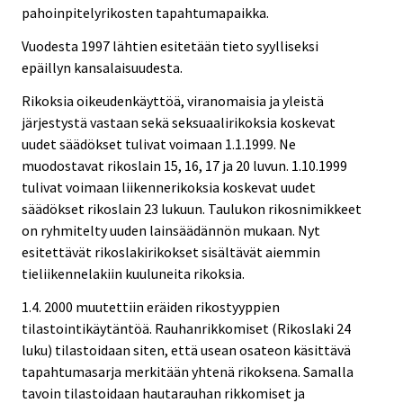
pahoinpitelyrikosten tapahtumapaikka.
Vuodesta 1997 lähtien esitetään tieto syylliseksi
epäillyn kansalaisuudesta.
Rikoksia oikeudenkäyttöä, viranomaisia ja yleistä
järjestystä vastaan sekä seksuaalirikoksia koskevat
uudet säädökset tulivat voimaan 1.1.1999. Ne
muodostavat rikoslain 15, 16, 17 ja 20 luvun. 1.10.1999
tulivat voimaan liikennerikoksia koskevat uudet
säädökset rikoslain 23 lukuun. Taulukon rikosnimikkeet
on ryhmitelty uuden lainsäädännön mukaan. Nyt
esitettävät rikoslakirikokset sisältävät aiemmin
tieliikennelakiin kuuluneita rikoksia.
1.4. 2000 muutettiin eräiden rikostyyppien
tilastointikäytäntöä. Rauhanrikkomiset (Rikoslaki 24
luku) tilastoidaan siten, että usean osateon käsittävä
tapahtumasarja merkitään yhtenä rikoksena. Samalla
tavoin tilastoidaan hautarauhan rikkomiset ja