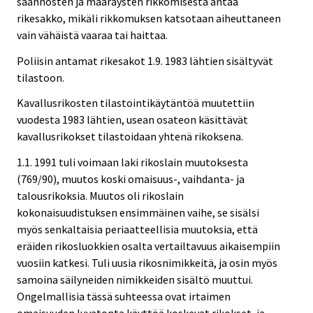
säännösten ja määräysten rikkomisesta antaa
rikesakko, mikäli rikkomuksen katsotaan aiheuttaneen
vain vähäistä vaaraa tai haittaa.
Poliisin antamat rikesakot 1.9. 1983 lähtien sisältyvät
tilastoon.
Kavallusrikosten tilastointikäytäntöä muutettiin
vuodesta 1983 lähtien, usean osateon käsittävät
kavallusrikokset tilastoidaan yhtenä rikoksena.
1.1. 1991 tuli voimaan laki rikoslain muutoksesta
(769/90), muutos koski omaisuus-, vaihdanta- ja
talousrikoksia. Muutos oli rikoslain
kokonaisuudistuksen ensimmäinen vaihe, se sisälsi
myös senkaltaisia periaatteellisia muutoksia, että
eräiden rikosluokkien osalta vertailtavuus aikaisempiin
vuosiin katkesi. Tuli uusia rikosnimikkeitä, ja osin myös
samoina säilyneiden nimikkeiden sisältö muuttui.
Ongelmallisia tässä suhteessa ovat irtaimen