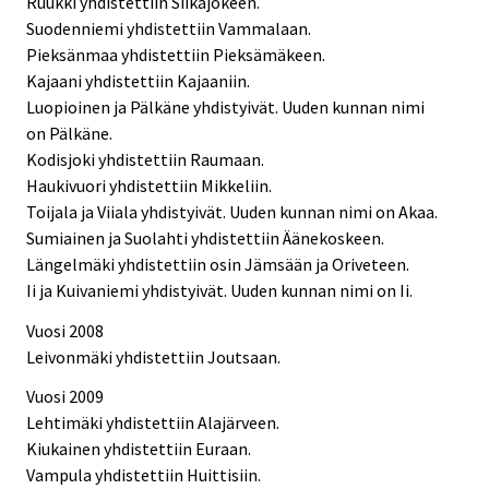
Ruukki yhdistettiin Siikajokeen.
Suodenniemi yhdistettiin Vammalaan.
Pieksänmaa yhdistettiin Pieksämäkeen.
Kajaani yhdistettiin Kajaaniin.
Luopioinen ja Pälkäne yhdistyivät. Uuden kunnan nimi
on Pälkäne.
Kodisjoki yhdistettiin Raumaan.
Haukivuori yhdistettiin Mikkeliin.
Toijala ja Viiala yhdistyivät. Uuden kunnan nimi on Akaa.
Sumiainen ja Suolahti yhdistettiin Äänekoskeen.
Längelmäki yhdistettiin osin Jämsään ja Oriveteen.
Ii ja Kuivaniemi yhdistyivät. Uuden kunnan nimi on Ii.
Vuosi 2008
Leivonmäki yhdistettiin Joutsaan.
Vuosi 2009
Lehtimäki yhdistettiin Alajärveen.
Kiukainen yhdistettiin Euraan.
Vampula yhdistettiin Huittisiin.