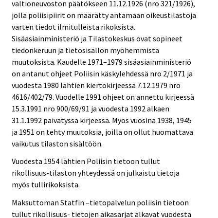
valtioneuvoston päätökseen 11.12.1926 (nro 321/1926),
jolla poliisipiirit on määrätty antamaan oikeustilastoja
varten tiedot ilmitulleista rikoksista.
Sisäasiainministeriö ja Tilastokeskus ovat sopineet
tiedonkeruun ja tietosisällön myöhemmistä
muutoksista. Kaudelle 1971–1979 sisäasiainministeriö
on antanut ohjeet Poliisin käskylehdessä nro 2/1971 ja
vuodesta 1980 lähtien kiertokirjeessä 7.12.1979 nro
4616/402/79. Vuodelle 1991 ohjeet on annettu kirjeessä
15.3.1991 nro 900/69/91 ja vuodesta 1992 alkaen
31.1.1992 päivätyssä kirjeessä. Myös vuosina 1938, 1945
ja 1951 on tehty muutoksia, joilla on ollut huomattava
vaikutus tilaston sisältöön.
Vuodesta 1954 lähtien Poliisin tietoon tullut
rikollisuus-tilaston yhteydessä on julkaistu tietoja
myös tullirikoksista.
Maksuttoman Statfin –tietopalvelun poliisin tietoon
tullut rikollisuus- tietojen aikasarjat alkavat vuodesta