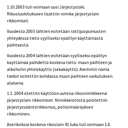
1.10.2003 tuli voimaan uusi Järjestyslaki.
Rikosluokitukseen lisättiin nimike järjestyslain
rikkomiset.
Vuodesta 2003 lähtien esitetään rattijuopumusten
yhteydessä tieto syylliseksi epäillyn käyttämästä
päihteestä.
Vuodesta 2004 lähtien esitetään syylliseksi epäillyn
käyttämää päihdettä koskeva tieto: muun päihteen ja
alkoholin yhteiskäyttö (sekakäyttö). Aiemmin nämä
tiedot esitettiin kohdassa muun päihteen vaikutuksen
alaisena.
1.1. 2004 otettiin käyttöön uutena rikosnimikkeenä
järjestyslain rikkomiset. Nimikkeistöstä poistettiin
järjestyssääntörikkomus, poliisimääräyksen
rikkominen.
Aserikoksia koskeva rikoslain 41 luku tuli voimaan 1.6.