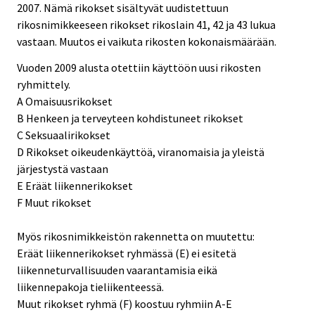
2007. Nämä rikokset sisältyvät uudistettuun
rikosnimikkeeseen rikokset rikoslain 41, 42 ja 43 lukua
vastaan. Muutos ei vaikuta rikosten kokonaismäärään.
Vuoden 2009 alusta otettiin käyttöön uusi rikosten
ryhmittely.
A Omaisuusrikokset
B Henkeen ja terveyteen kohdistuneet rikokset
C Seksuaalirikokset
D Rikokset oikeudenkäyttöä, viranomaisia ja yleistä
järjestystä vastaan
E Eräät liikennerikokset
F Muut rikokset
Myös rikosnimikkeistön rakennetta on muutettu:
Eräät liikennerikokset ryhmässä (E) ei esitetä
liikenneturvallisuuden vaarantamisia eikä
liikennepakoja tieliikenteessä.
Muut rikokset ryhmä (F) koostuu ryhmiin A-E