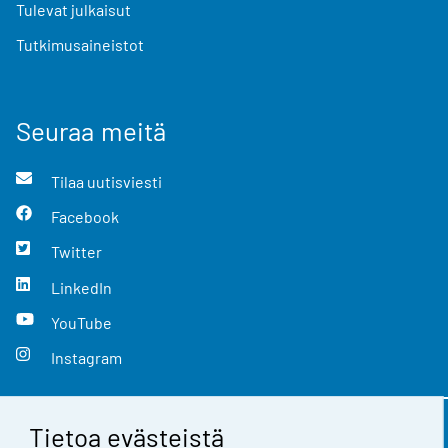
Tulevat julkaisut
Tutkimusaineistot
Seuraa meitä
Tilaa uutisviesti
Facebook
Twitter
LinkedIn
YouTube
Instagram
Tietoa evästeistä
Yhteystiedot