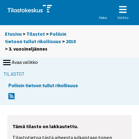
Valikko
Haku
Etusivu
>
Tilastot
>
Poliisin
tietoon tullut rikollisuus
>
2010
>
3. vuosineljännes
Avaa valikko
TILASTOT
Poliisin tietoon tullut rikollisuus
Tämä tilasto on lakkautettu.
Tilastotietoa tästä aiheesta julkaistaan toisen