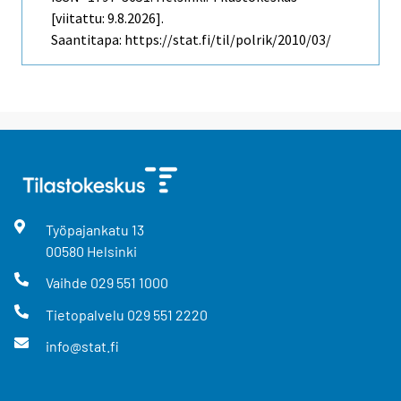
[viitattu: 9.8.2026].
Saantitapa: https://stat.fi/til/polrik/2010/03/
Työpajankatu
13
00580
Helsinki
Vaihde
029 551 1000
Tietopalvelu
029 551 2220
info@stat.fi