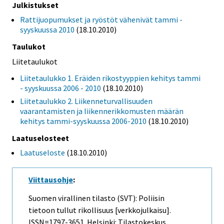
Julkistukset
Rattijuopumukset ja ryöstöt vähenivät tammi -
syyskuussa 2010
(18.10.2010)
Taulukot
Liitetaulukot
Liitetaulukko 1. Eräiden rikostyyppien kehitys tammi
- syyskuussa 2006 - 2010
(18.10.2010)
Liitetaulukko 2. Liikenneturvallisuuden
vaarantamisten ja liikennerikkomusten määrän
kehitys tammi-syyskuussa 2006-2010
(18.10.2010)
Laatuselosteet
Laatuseloste
(18.10.2010)
Viittausohje
:
Suomen virallinen tilasto (SVT): Poliisin
tietoon tullut rikollisuus [verkkojulkaisu].
ISSN=1797-3651. Helsinki: Tilastokeskus