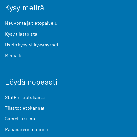
Kysy meiltä
Neuvonta ja tietopalvelu
Kysy tilastoista
Usein kysytyt kysymykset
Medialle
Löydä nopeasti
StatFin-tietokanta
Tilastotietokannat
Suomi lukuina
Rahanarvonmuunnin