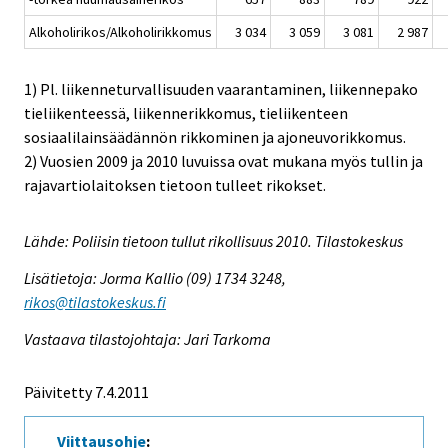
Alkoholirikos/Alkoholirikkomus
3 034
3 059
3 081
2 987
1) Pl. liikenneturvallisuuden vaarantaminen, liikennepako
tieliikenteessä, liikennerikkomus, tieliikenteen
sosiaalilainsäädännön rikkominen ja ajoneuvorikkomus.
2) Vuosien 2009 ja 2010 luvuissa ovat mukana myös tullin ja
rajavartiolaitoksen tietoon tulleet rikokset.
Lähde: Poliisin tietoon tullut rikollisuus 2010. Tilastokeskus
Lisätietoja: Jorma Kallio (09) 1734 3248,
rikos@tilastokeskus.fi
Vastaava tilastojohtaja: Jari Tarkoma
Päivitetty 7.4.2011
Viittausohje
: