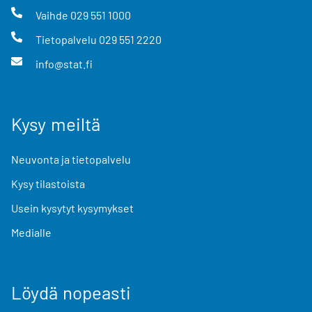
Vaihde
029 551 1000
Tietopalvelu
029 551 2220
info@stat.fi
Kysy meiltä
Neuvonta ja tietopalvelu
Kysy tilastoista
Usein kysytyt kysymykset
Medialle
Löydä nopeasti