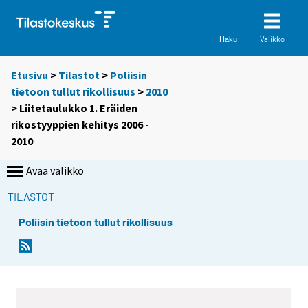
Valikko
Haku
Etusivu
>
Tilastot
>
Poliisin
tietoon tullut rikollisuus
>
2010
> Liitetaulukko 1. Eräiden
rikostyyppien kehitys 2006 -
2010
Avaa valikko
TILASTOT
Poliisin tietoon tullut rikollisuus