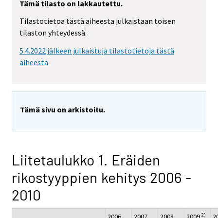
Tämä tilasto on lakkautettu.
Tilastotietoa tästä aiheesta julkaistaan toisen
tilaston yhteydessä.
5.4.2022 jälkeen julkaistuja tilastotietoja tästä
aiheesta
Tämä sivu on arkistoitu.
Liitetaulukko 1. Eräiden
rikostyyppien kehitys 2006 -
2010
2)
2006
2007
2008
2009
2