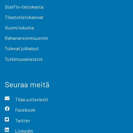
StatFin-tietokanta
Tilastotietokannat
Suomi lukuina
Rahanarvonmuunnin
Tulevat julkaisut
Tutkimusaineistot
Seuraa meitä
Tilaa uutisviesti
Facebook
Twitter
LinkedIn