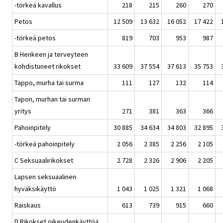
-törkeä kavallus
218
215
260
270
Petos
12 509
13 632
16 052
17 422
-törkeä petos
819
703
953
987
B Henkeen ja terveyteen
kohdistuneet rikokset
33 609
37 554
37 613
35 753
Tappo, murha tai surma
111
127
132
114
Tapon, murhan tai surman
yritys
271
381
363
366
Pahoinpitely
30 885
34 634
34 803
32 895
-törkeä pahoinpitely
2 056
2 385
2 256
2 105
C Seksuaalirikokset
2 728
2 326
2 906
2 205
Lapsen seksuaalinen
hyväksikäyttö
1 043
1 025
1 321
1 068
Raiskaus
613
739
915
660
D Rikokset oikeudenkäyttöä,