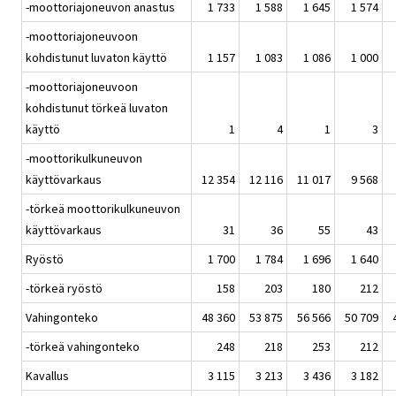
-moottoriajoneuvon anastus
1 733
1 588
1 645
1 574
-moottoriajoneuvoon
kohdistunut luvaton käyttö
1 157
1 083
1 086
1 000
-moottoriajoneuvoon
kohdistunut törkeä luvaton
käyttö
1
4
1
3
-moottorikulkuneuvon
käyttövarkaus
12 354
12 116
11 017
9 568
-törkeä moottorikulkuneuvon
käyttövarkaus
31
36
55
43
Ryöstö
1 700
1 784
1 696
1 640
-törkeä ryöstö
158
203
180
212
Vahingonteko
48 360
53 875
56 566
50 709
-törkeä vahingonteko
248
218
253
212
Kavallus
3 115
3 213
3 436
3 182