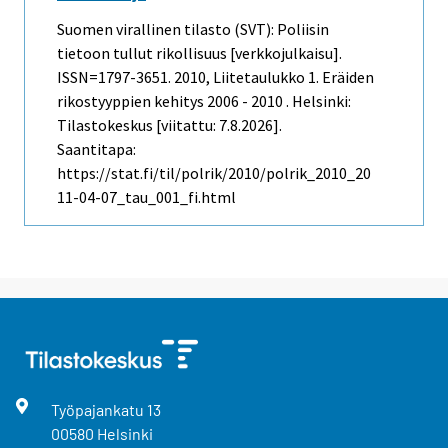
Suomen virallinen tilasto (SVT): Poliisin
tietoon tullut rikollisuus [verkkojulkaisu].
ISSN=1797-3651. 2010, Liitetaulukko 1. Eräiden
rikostyyppien kehitys 2006 - 2010 . Helsinki:
Tilastokeskus [viitattu: 7.8.2026].
Saantitapa:
https://stat.fi/til/polrik/2010/polrik_2010_20
11-04-07_tau_001_fi.html
Työpajankatu
13
00580
Helsinki