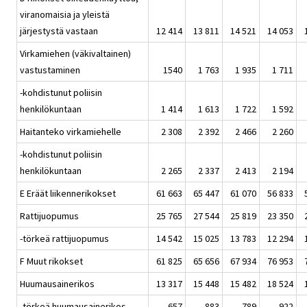
viranomaisia ja yleistä
järjestystä vastaan
12 414
13 811
14 521
14 053
Virkamiehen (väkivaltainen)
vastustaminen
1540
1 763
1 935
1 711
-kohdistunut poliisin
henkilökuntaan
1 414
1 613
1 722
1 592
Haitanteko virkamiehelle
2 308
2 392
2 466
2 260
-kohdistunut poliisin
henkilökuntaan
2 265
2 337
2 413
2 194
E Eräät liikennerikokset
61 663
65 447
61 070
56 833
Rattijuopumus
25 765
27 544
25 819
23 350
-törkeä rattijuopumus
14 542
15 025
13 783
12 294
F Muut rikokset
61 825
65 656
67 934
76 953
Huumausainerikos
13 317
15 448
15 482
18 524
-törkeä huumausainerikos
657
883
789
922