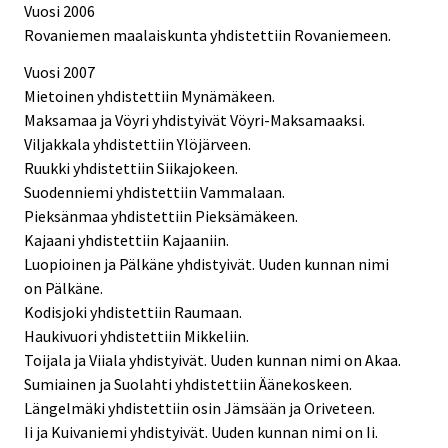
Vuosi 2006
Rovaniemen maalaiskunta yhdistettiin Rovaniemeen.
Vuosi 2007
Mietoinen yhdistettiin Mynämäkeen.
Maksamaa ja Vöyri yhdistyivät Vöyri-Maksamaaksi.
Viljakkala yhdistettiin Ylöjärveen.
Ruukki yhdistettiin Siikajokeen.
Suodenniemi yhdistettiin Vammalaan.
Pieksänmaa yhdistettiin Pieksämäkeen.
Kajaani yhdistettiin Kajaaniin.
Luopioinen ja Pälkäne yhdistyivät. Uuden kunnan nimi
on Pälkäne.
Kodisjoki yhdistettiin Raumaan.
Haukivuori yhdistettiin Mikkeliin.
Toijala ja Viiala yhdistyivät. Uuden kunnan nimi on Akaa.
Sumiainen ja Suolahti yhdistettiin Äänekoskeen.
Längelmäki yhdistettiin osin Jämsään ja Oriveteen.
Ii ja Kuivaniemi yhdistyivät. Uuden kunnan nimi on Ii.