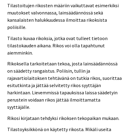
Tilastoitujen rikosten määriin vaikuttavat esimerkiksi
muutokset valvonnassa, lainsäädännössä sekä
kansalaisten halukkuudessa ilmoittaa rikoksista
poliisille.
Tilasto kuvaa rikoksia, jotka ovat tulleet tietoon
tilastokauden aikana. Rikos voi olla tapahtunut
aiemminkin.
Rikoksella tarkoitetaan tekoa, josta lainsäädännössä
on säädetty rangaistus. Poliisin, tullin ja
rajavartiolaitoksen tehtävänä on tutkia rikos, suorittaa
esitutkinta ja jättää selvitetty rikos syyttäjän
harkintaan. Lievemmissä tapauksissa laissa säädetyin
perustein voidaan rikos jättää ilmoittamatta
syyttäjälle.
Rikosi kirjataan tehdyksi rikoksen tekopaikan mukaan.
Tilastoyksikkönä on käytetty rikosta. Mikäli useita