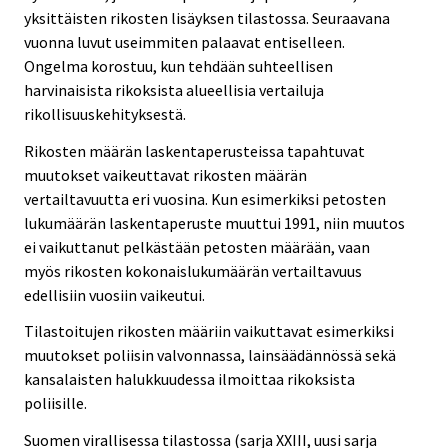
yksittäisten rikosten lisäyksen tilastossa. Seuraavana
vuonna luvut useimmiten palaavat entiselleen.
Ongelma korostuu, kun tehdään suhteellisen
harvinaisista rikoksista alueellisia vertailuja
rikollisuuskehityksestä.
Rikosten määrän laskentaperusteissa tapahtuvat
muutokset vaikeuttavat rikosten määrän
vertailtavuutta eri vuosina. Kun esimerkiksi petosten
lukumäärän laskentaperuste muuttui 1991, niin muutos
ei vaikuttanut pelkästään petosten määrään, vaan
myös rikosten kokonaislukumäärän vertailtavuus
edellisiin vuosiin vaikeutui.
Tilastoitujen rikosten määriin vaikuttavat esimerkiksi
muutokset poliisin valvonnassa, lainsäädännössä sekä
kansalaisten halukkuudessa ilmoittaa rikoksista
poliisille.
Suomen virallisessa tilastossa (sarja XXIII, uusi sarja