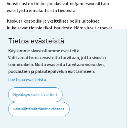
Vuositilaston tiedot poikkeavat neljännesvuosittain
esitetyistä ennakollisista tiedoista.
Keskusrikospoliisi ja yksittäiset poliisilaitokset
julkaisevat tietoja rikollisuudesta. Nämä luvut eroavat
Tilastokeskuksen tiedoista aineiston poiminta-
Tietoa evästeistä
ajankohdasta ja erilaisista tiedonkeruukriteereistä
johtuen.
Käytämme sivustollamme evästeitä.
Välttämättömiä evästeitä tarvitaan, jotta sivusto
toimii oikein. Muita evästeitä tarvitaan videoiden,
Lähde: Poliisin tietoon tullut rikollisuus 2011, 1. neljännes.
podcastien ja palautepalvelun esittämiseen.
Tilastokeskus
Lue lisää evästeistä.
Lisätietoja: Jorma Kallio (09) 1734 3248,
rikos@tilastokeskus.fi
Hyväksyn kaikki evästeet
Vastaava tilastojohtaja: Jari Tarkoma
Vain välttämättömät evästeet
Päivitetty 18.4.2011