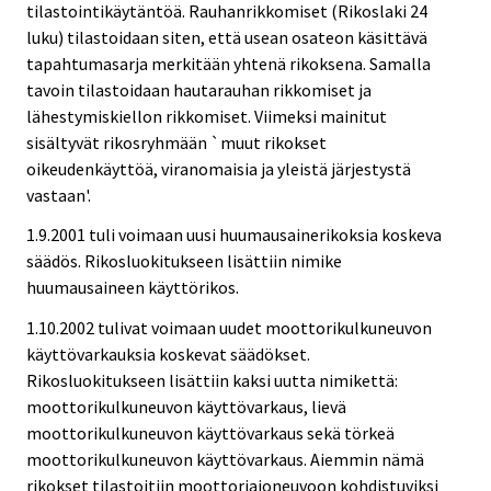
tilastointikäytäntöä. Rauhanrikkomiset (Rikoslaki 24
luku) tilastoidaan siten, että usean osateon käsittävä
tapahtumasarja merkitään yhtenä rikoksena. Samalla
tavoin tilastoidaan hautarauhan rikkomiset ja
lähestymiskiellon rikkomiset. Viimeksi mainitut
sisältyvät rikosryhmään `muut rikokset
oikeudenkäyttöä, viranomaisia ja yleistä järjestystä
vastaan'.
1.9.2001 tuli voimaan uusi huumausainerikoksia koskeva
säädös. Rikosluokitukseen lisättiin nimike
huumausaineen käyttörikos.
1.10.2002 tulivat voimaan uudet moottorikulkuneuvon
käyttövarkauksia koskevat säädökset.
Rikosluokitukseen lisättiin kaksi uutta nimikettä:
moottorikulkuneuvon käyttövarkaus, lievä
moottorikulkuneuvon käyttövarkaus sekä törkeä
moottorikulkuneuvon käyttövarkaus. Aiemmin nämä
rikokset tilastoitiin moottoriajoneuvoon kohdistuviksi