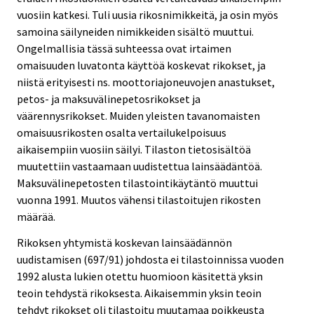
vuosiin katkesi. Tuli uusia rikosnimikkeitä, ja osin myös
samoina säilyneiden nimikkeiden sisältö muuttui.
Ongelmallisia tässä suhteessa ovat irtaimen
omaisuuden luvatonta käyttöä koskevat rikokset, ja
niistä erityisesti ns. moottoriajoneuvojen anastukset,
petos- ja maksuvälinepetosrikokset ja
väärennysrikokset. Muiden yleisten tavanomaisten
omaisuusrikosten osalta vertailukelpoisuus
aikaisempiin vuosiin säilyi. Tilaston tietosisältöä
muutettiin vastaamaan uudistettua lainsäädäntöä.
Maksuvälinepetosten tilastointikäytäntö muuttui
vuonna 1991. Muutos vähensi tilastoitujen rikosten
määrää.
Rikoksen yhtymistä koskevan lainsäädännön
uudistamisen (697/91) johdosta ei tilastoinnissa vuoden
1992 alusta lukien otettu huomioon käsitettä yksin
teoin tehdystä rikoksesta. Aikaisemmin yksin teoin
tehdyt rikokset oli tilastoitu muutamaa poikkeusta