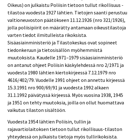
Oikeus) on julkaistu Poliisin tietoon tullut rikollisuus -
tilastoa vuodesta 1927 lähtien. Tietojen saanti perustuu
valtioneuvoston päätökseen 11.12.1926 (nro 321/1926),
jolla poliisipiirit on määrätty antamaan oikeustilastoja
varten tiedot ilmitulleista rikoksista.
Sisäasiainministeriö ja Tilastokeskus ovat sopineet
tiedonkeruun ja tietosisällön myöhemmistä
muutoksista. Kaudelle 1971–1979 sisäasiainministeriö
on antanut ohjeet Poliisin käskylehdessä nro 2/1971 ja
vuodesta 1980 lähtien kiertokirjeessä 7.12.1979 nro
4616/402/79. Vuodelle 1991 ohjeet on annettu kirjeessä
15.3.1991 nro 900/69/91 ja vuodesta 1992 alkaen
31.1.1992 päivätyssä kirjeessä. Myös vuosina 1938, 1945
ja 1951 on tehty muutoksia, joilla on ollut huomattava
vaikutus tilaston sisältöön.
Vuodesta 1954 lähtien Poliisin, tullin ja
rajavartiolaitoksen tietoon tullut rikollisuus-tilaston
yhteydessä on julkaistu tietoja myös tullirikoksista.