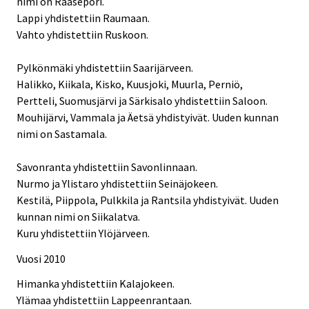
nimi on Raasepori.
Lappi yhdistettiin Raumaan.
Vahto yhdistettiin Ruskoon.
Pylkönmäki yhdistettiin Saarijärveen.
Halikko, Kiikala, Kisko, Kuusjoki, Muurla, Perniö,
Pertteli, Suomusjärvi ja Särkisalo yhdistettiin Saloon.
Mouhijärvi, Vammala ja Äetsä yhdistyivät. Uuden kunnan
nimi on Sastamala.
Savonranta yhdistettiin Savonlinnaan.
Nurmo ja Ylistaro yhdistettiin Seinäjokeen.
Kestilä, Piippola, Pulkkila ja Rantsila yhdistyivät. Uuden
kunnan nimi on Siikalatva.
Kuru yhdistettiin Ylöjärveen.
Vuosi 2010
Himanka yhdistettiin Kalajokeen.
Ylämaa yhdistettiin Lappeenrantaan.