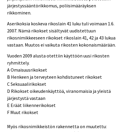
järjestyssääntörikkomus, poliisimääräyksen
rikkominen.
Aserikoksia koskeva rikoslain 41 luku tuli voimaan 1.6.
2007. Nämä rikokset sisältyvät uudistettuun
rikosnimikkeeseen rikokset rikoslain 41, 42 ja 43 lukua
vastaan. Muutos ei vaikuta rikosten kokonaismäärään.
Vuoden 2009 alusta otettiin käyttöön uusi rikosten
ryhmittely.
A Omaisuusrikokset
B Henkeen ja terveyteen kohdistuneet rikokset
C Seksuaalirikokset
D Rikokset oikeudenkäyttöä, viranomaisia ja yleistä
järjestystä vastaan
E Eräät liikennerikokset
F Muut rikokset
Myös rikosnimikkeistön rakennetta on muutettu: