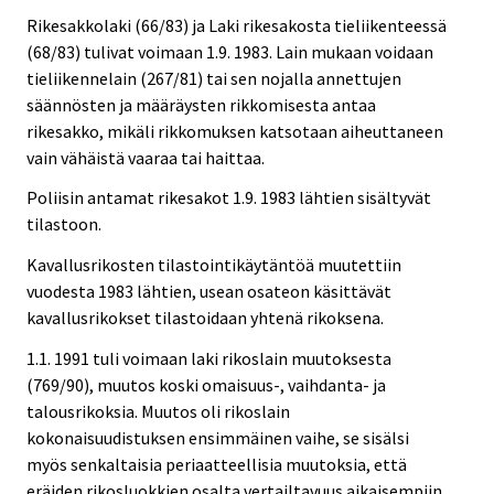
Rikesakkolaki (66/83) ja Laki rikesakosta tieliikenteessä
(68/83) tulivat voimaan 1.9. 1983. Lain mukaan voidaan
tieliikennelain (267/81) tai sen nojalla annettujen
säännösten ja määräysten rikkomisesta antaa
rikesakko, mikäli rikkomuksen katsotaan aiheuttaneen
vain vähäistä vaaraa tai haittaa.
Poliisin antamat rikesakot 1.9. 1983 lähtien sisältyvät
tilastoon.
Kavallusrikosten tilastointikäytäntöä muutettiin
vuodesta 1983 lähtien, usean osateon käsittävät
kavallusrikokset tilastoidaan yhtenä rikoksena.
1.1. 1991 tuli voimaan laki rikoslain muutoksesta
(769/90), muutos koski omaisuus-, vaihdanta- ja
talousrikoksia. Muutos oli rikoslain
kokonaisuudistuksen ensimmäinen vaihe, se sisälsi
myös senkaltaisia periaatteellisia muutoksia, että
eräiden rikosluokkien osalta vertailtavuus aikaisempiin