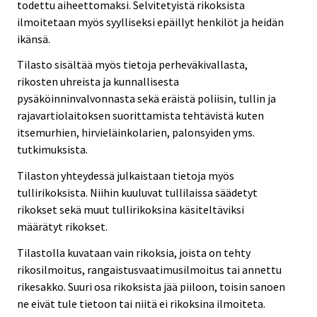
todettu aiheettomaksi. Selvitetyistä rikoksista
ilmoitetaan myös syylliseksi epäillyt henkilöt ja heidän
ikänsä.
Tilasto sisältää myös tietoja perheväkivallasta,
rikosten uhreista ja kunnallisesta
pysäköinninvalvonnasta sekä eräistä poliisin, tullin ja
rajavartiolaitoksen suorittamista tehtävistä kuten
itsemurhien, hirvieläinkolarien, palonsyiden yms.
tutkimuksista.
Tilaston yhteydessä julkaistaan tietoja myös
tullirikoksista. Niihin kuuluvat tullilaissa säädetyt
rikokset sekä muut tullirikoksina käsiteltäviksi
määrätyt rikokset.
Tilastolla kuvataan vain rikoksia, joista on tehty
rikosilmoitus, rangaistusvaatimusilmoitus tai annettu
rikesakko. Suuri osa rikoksista jää piiloon, toisin sanoen
ne eivät tule tietoon tai niitä ei rikoksina ilmoiteta.