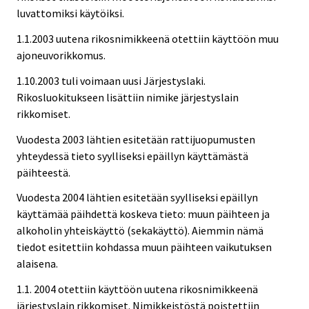
luvattomiksi käytöiksi.
1.1.2003 uutena rikosnimikkeenä otettiin käyttöön muu
ajoneuvorikkomus.
1.10.2003 tuli voimaan uusi Järjestyslaki.
Rikosluokitukseen lisättiin nimike järjestyslain
rikkomiset.
Vuodesta 2003 lähtien esitetään rattijuopumusten
yhteydessä tieto syylliseksi epäillyn käyttämästä
päihteestä.
Vuodesta 2004 lähtien esitetään syylliseksi epäillyn
käyttämää päihdettä koskeva tieto: muun päihteen ja
alkoholin yhteiskäyttö (sekakäyttö). Aiemmin nämä
tiedot esitettiin kohdassa muun päihteen vaikutuksen
alaisena.
1.1. 2004 otettiin käyttöön uutena rikosnimikkeenä
järjestyslain rikkomiset. Nimikkeistöstä poistettiin