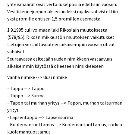
yhteismäärät ovat vertailukelpoisia edellisiin vuosiin.
Vesiliikennejuopumuksen uudeksi rajaksi vahvistettiin
yksi promille entisen 1,5 promillen asemesta.
1.9.1995 tuli voimaan laki Rikoslain muutoksesta
(578/95). Rikosnimikkeistön muutoksen vaikutukset
tietojen vertailtavuuteen aikaisempiin vuosiin olivat
vähäiset.
Seuraavassa esitetään uuden nimikkeen vastaavuus
aikaisemmin käytössä olleeseen nimikkeeseen:
Vanha nimike --> Uusi nimike
- Tappo --> Tappo
- Tappo --> Surma
- Tapon tai murhan yritys --> Tapon, murhan tai surman
yritys
- Lapsentappo --> Lapsensurma
- Kuolemantuottamus --> Kuolemantuottamus, törkeä
kuolemantuottamus