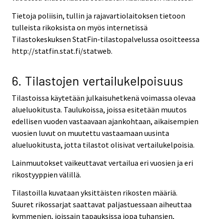
Tietoja poliisin, tullin ja rajavartiolaitoksen tietoon
tulleista rikoksista on myös internetissä
Tilastokeskuksen StatFin-tilastopalvelussa osoitteessa
http://statfin.stat.fi/statweb.
6. Tilastojen vertailukelpoisuus
Tilastoissa käytetään julkaisuhetkenä voimassa olevaa
alueluokitusta. Taulukoissa, joissa esitetään muutos
edellisen vuoden vastaavaan ajankohtaan, aikaisempien
vuosien luvut on muutettu vastaamaan uusinta
alueluokitusta, jotta tilastot olisivat vertailukelpoisia.
Lainmuutokset vaikeuttavat vertailua eri vuosien ja eri
rikostyyppien välillä.
Tilastoilla kuvataan yksittäisten rikosten määriä.
Suuret rikossarjat saattavat paljastuessaan aiheuttaa
kymmenien, joissain tapauksissa jopa tuhansien,