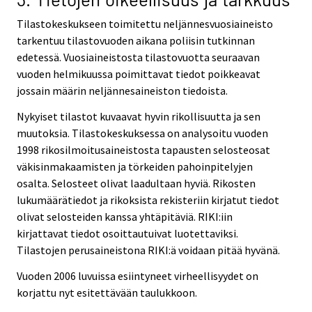
Tilastokeskukseen toimitettu neljännesvuosiaineisto
tarkentuu tilastovuoden aikana poliisin tutkinnan
edetessä. Vuosiaineistosta tilastovuotta seuraavan
vuoden helmikuussa poimittavat tiedot poikkeavat
jossain määrin neljännesaineiston tiedoista.
Nykyiset tilastot kuvaavat hyvin rikollisuutta ja sen
muutoksia. Tilastokeskuksessa on analysoitu vuoden
1998 rikosilmoitusaineistosta tapausten selosteosat
väkisinmakaamisten ja törkeiden pahoinpitelyjen
osalta. Selosteet olivat laadultaan hyviä. Rikosten
lukumäärätiedot ja rikoksista rekisteriin kirjatut tiedot
olivat selosteiden kanssa yhtäpitäviä. RIKI:iin
kirjattavat tiedot osoittautuivat luotettaviksi.
Tilastojen perusaineistona RIKI:ä voidaan pitää hyvänä.
Vuoden 2006 luvuissa esiintyneet virheellisyydet on
korjattu nyt esitettävään taulukkoon.