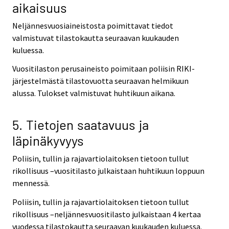
aikaisuus
Neljännesvuosiaineistosta poimittavat tiedot
valmistuvat tilastokautta seuraavan kuukauden
kuluessa.
Vuositilaston perusaineisto poimitaan poliisin RIKI-
järjestelmästä tilastovuotta seuraavan helmikuun
alussa. Tulokset valmistuvat huhtikuun aikana.
5. Tietojen saatavuus ja
läpinäkyvyys
Poliisin, tullin ja rajavartiolaitoksen tietoon tullut
rikollisuus –vuositilasto julkaistaan huhtikuun loppuun
mennessä.
Poliisin, tullin ja rajavartiolaitoksen tietoon tullut
rikollisuus –neljännesvuositilasto julkaistaan 4 kertaa
vuodessa tilastokautta seuraavan kuukauden kuluessa.