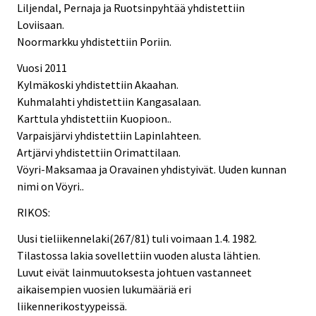
Liljendal, Pernaja ja Ruotsinpyhtää yhdistettiin
Loviisaan.
Noormarkku yhdistettiin Poriin.
Vuosi 2011
Kylmäkoski yhdistettiin Akaahan.
Kuhmalahti yhdistettiin Kangasalaan.
Karttula yhdistettiin Kuopioon..
Varpaisjärvi yhdistettiin Lapinlahteen.
Artjärvi yhdistettiin Orimattilaan.
Vöyri-Maksamaa ja Oravainen yhdistyivät. Uuden kunnan
nimi on Vöyri..
RIKOS:
Uusi tieliikennelaki(267/81) tuli voimaan 1.4. 1982.
Tilastossa lakia sovellettiin vuoden alusta lähtien.
Luvut eivät lainmuutoksesta johtuen vastanneet
aikaisempien vuosien lukumääriä eri
liikennerikostyypeissä.