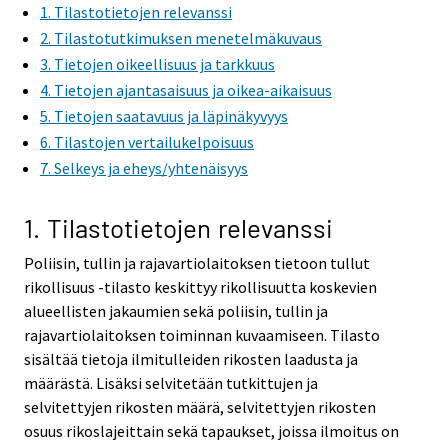
1. Tilastotietojen relevanssi
2. Tilastotutkimuksen menetelmäkuvaus
3. Tietojen oikeellisuus ja tarkkuus
4. Tietojen ajantasaisuus ja oikea-aikaisuus
5. Tietojen saatavuus ja läpinäkyvyys
6. Tilastojen vertailukelpoisuus
7. Selkeys ja eheys/yhtenäisyys
1. Tilastotietojen relevanssi
Poliisin, tullin ja rajavartiolaitoksen tietoon tullut
rikollisuus -tilasto keskittyy rikollisuutta koskevien
alueellisten jakaumien sekä poliisin, tullin ja
rajavartiolaitoksen toiminnan kuvaamiseen. Tilasto
sisältää tietoja ilmitulleiden rikosten laadusta ja
määrästä. Lisäksi selvitetään tutkittujen ja
selvitettyjen rikosten määrä, selvitettyjen rikosten
osuus rikoslajeittain sekä tapaukset, joissa ilmoitus on