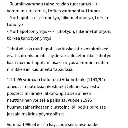
- Ruumiinvamman tai sairauden tuottamus -->
Vammantuottamus, törkeä vammantuottamus
- Murhapoltto --> Tuhotyö, liikennetuhotyö, törkeä
tuhotyö
- Murhapolton yritys --> Tuhotyön, liikennetuhotyön,
törkeä tuhotyön yritys
Tuhotyötä ja murhapolttoa koskevat rikosnimikkeet
eivät kuitenkaan ole täysin vertailukelpoisia. Tuhotyö
käsittää murhapolton lisäksi myös aiemmin muihin
nimikkeisiin kuuluneita tapauksia.
1.1.1995 voimaan tullut uusi Alkoholilaki (1143/94)
aiheutti muutoksia rikosluokitteluun. Käytöstä
poistettiin nimike 'alkoholipitoisen aineen
nauttiminen yleisellä paikalla'. Vuoden 1995
huumausainerikosten tilastointi oli poliisipiireissä
jossain määrin epäyhtenäistä.
Vuonna 1996 otettiin käyttöön seuraavat uudet