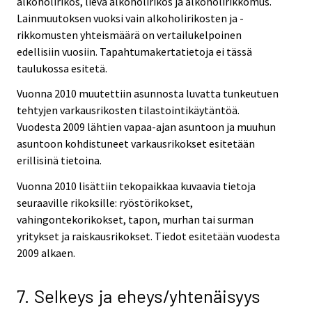
alkoholirikos, lievä alkoholirikos ja alkoholirikkomus.
Lainmuutoksen vuoksi vain alkoholirikosten ja -
rikkomusten yhteismäärä on vertailukelpoinen
edellisiin vuosiin. Tapahtumakertatietoja ei tässä
taulukossa esitetä.
Vuonna 2010 muutettiin asunnosta luvatta tunkeutuen
tehtyjen varkausrikosten tilastointikäytäntöä.
Vuodesta 2009 lähtien vapaa-ajan asuntoon ja muuhun
asuntoon kohdistuneet varkausrikokset esitetään
erillisinä tietoina.
Vuonna 2010 lisättiin tekopaikkaa kuvaavia tietoja
seuraaville rikoksille: ryöstörikokset,
vahingontekorikokset, tapon, murhan tai surman
yritykset ja raiskausrikokset. Tiedot esitetään vuodesta
2009 alkaen.
7. Selkeys ja eheys/yhtenäisyys