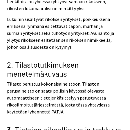
henkilöitä on yhdessä ryhtynyt samaan rikokseen,
rikosten lukumääräksi on merkitty yksi.
Lukuihin sisältyvät rikoksen yritykset, poikkeuksena
erillisenä ryhmänä esitettävät tapon, murhan ja
surman yritykset sekä tuhotyön yritykset. Avunanto ja
yllytys rikokseen esitetään sen rikoksen nimikkeellä,
johon osallisuudesta on kysymys.
2. Tilastotutkimuksen
menetelmäkuvaus
Tilasto perustuu kokonaisaineistoon. Tilaston
perusaineisto on saatu poliisin käytössä olevasta
automaattiseen tietojenkäsittelyyn perustuvasta
rikosilmoitusjärjestelmästä, josta tässä yhteydessä
käytetään lyhennettä PATJA.
3. Tietojen oikeellisuus ja tarkkuus