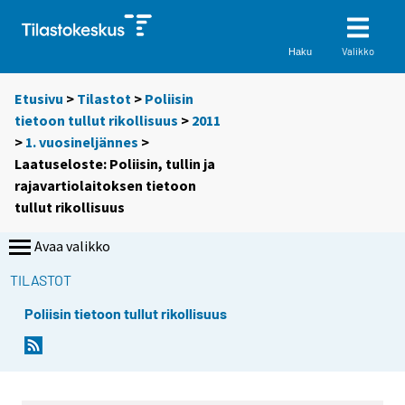
Valikko
Haku
Etusivu
>
Tilastot
>
Poliisin
tietoon tullut rikollisuus
>
2011
>
1. vuosineljännes
>
Laatuseloste: Poliisin, tullin ja
rajavartiolaitoksen tietoon
tullut rikollisuus
Avaa valikko
TILASTOT
Poliisin tietoon tullut rikollisuus