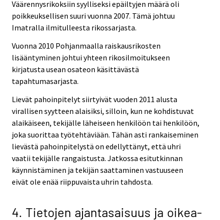
Väärennysrikoksiin syylliseksi epäiltyjen määrä oli
poikkeuksellisen suuri vuonna 2007. Tämä johtuu
Imatralla ilmitulleesta rikossarjasta.
Vuonna 2010 Pohjanmaalla raiskausrikosten
lisääntyminen johtui yhteen rikosilmoitukseen
kirjatusta usean osateon käsittävästä
tapahtumasarjasta.
Lievät pahoinpitelyt siirtyivät vuoden 2011 alusta
virallisen syytteen alaisiksi, silloin, kun ne kohdistuvat
alaikäiseen, tekijälle läheiseen henkilöön tai henkilöön,
joka suorittaa työtehtäviään. Tähän asti rankaiseminen
lievästä pahoinpitelystä on edellyttänyt, että uhri
vaatii tekijälle rangaistusta. Jatkossa esitutkinnan
käynnistäminen ja tekijän saattaminen vastuuseen
eivät ole enää riippuvaista uhrin tahdosta.
4. Tietojen ajantasaisuus ja oikea-