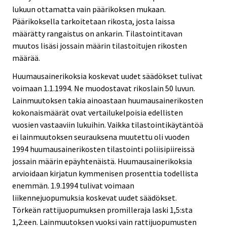
lukuun ottamatta vain päärikoksen mukaan.
Päärikoksella tarkoitetaan rikosta, josta laissa
määrätty rangaistus on ankarin. Tilastointitavan
muutos lisäsi jossain määrin tilastoitujen rikosten
määrää.
Huumausainerikoksia koskevat uudet säädökset tulivat
voimaan 1.1.1994. Ne muodostavat rikoslain 50 luvun.
Lainmuutoksen takia ainoastaan huumausainerikosten
kokonaismäärät ovat vertailukelpoisia edellisten
vuosien vastaaviin lukuihin. Vaikka tilastointikäytäntöä
ei lainmuutoksen seurauksena muutettu oli vuoden
1994 huumausainerikosten tilastointi poliisipiireissä
jossain määrin epäyhtenäistä. Huumausainerikoksia
arvioidaan kirjatun kymmenisen prosenttia todellista
enemmän. 1.9.1994 tulivat voimaan
liikennejuopumuksia koskevat uudet säädökset.
Törkeän rattijuopumuksen promilleraja laski 1,5:sta
1,2:een. Lainmuutoksen vuoksi vain rattijuopumusten