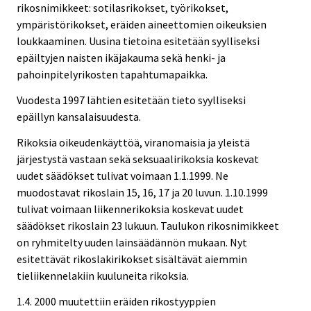
rikosnimikkeet: sotilasrikokset, työrikokset,
ympäristörikokset, eräiden aineettomien oikeuksien
loukkaaminen. Uusina tietoina esitetään syylliseksi
epäiltyjen naisten ikäjakauma sekä henki- ja
pahoinpitelyrikosten tapahtumapaikka.
Vuodesta 1997 lähtien esitetään tieto syylliseksi
epäillyn kansalaisuudesta.
Rikoksia oikeudenkäyttöä, viranomaisia ja yleistä
järjestystä vastaan sekä seksuaalirikoksia koskevat
uudet säädökset tulivat voimaan 1.1.1999. Ne
muodostavat rikoslain 15, 16, 17 ja 20 luvun. 1.10.1999
tulivat voimaan liikennerikoksia koskevat uudet
säädökset rikoslain 23 lukuun. Taulukon rikosnimikkeet
on ryhmitelty uuden lainsäädännön mukaan. Nyt
esitettävät rikoslakirikokset sisältävät aiemmin
tieliikennelakiin kuuluneita rikoksia.
1.4. 2000 muutettiin eräiden rikostyyppien