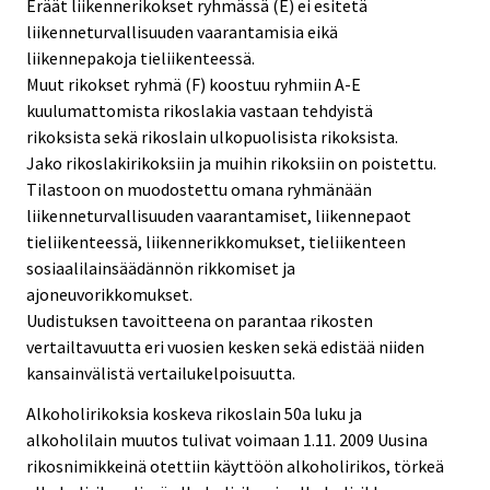
Eräät liikennerikokset ryhmässä (E) ei esitetä
liikenneturvallisuuden vaarantamisia eikä
liikennepakoja tieliikenteessä.
Muut rikokset ryhmä (F) koostuu ryhmiin A-E
kuulumattomista rikoslakia vastaan tehdyistä
rikoksista sekä rikoslain ulkopuolisista rikoksista.
Jako rikoslakirikoksiin ja muihin rikoksiin on poistettu.
Tilastoon on muodostettu omana ryhmänään
liikenneturvallisuuden vaarantamiset, liikennepaot
tieliikenteessä, liikennerikkomukset, tieliikenteen
sosiaalilainsäädännön rikkomiset ja
ajoneuvorikkomukset.
Uudistuksen tavoitteena on parantaa rikosten
vertailtavuutta eri vuosien kesken sekä edistää niiden
kansainvälistä vertailukelpoisuutta.
Alkoholirikoksia koskeva rikoslain 50a luku ja
alkoholilain muutos tulivat voimaan 1.11. 2009 Uusina
rikosnimikkeinä otettiin käyttöön alkoholirikos, törkeä