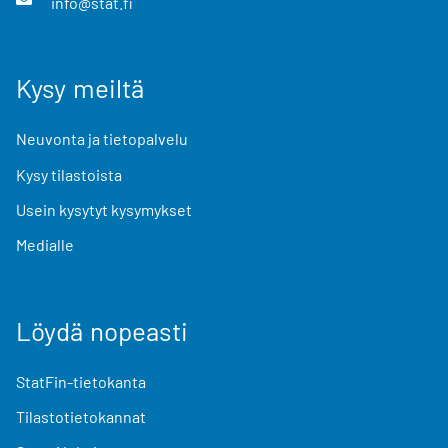
info@stat.fi
Kysy meiltä
Neuvonta ja tietopalvelu
Kysy tilastoista
Usein kysytyt kysymykset
Medialle
Löydä nopeasti
StatFin-tietokanta
Tilastotietokannat