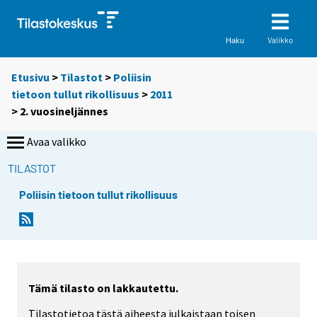
Valikko
Haku
Etusivu
>
Tilastot
>
Poliisin
tietoon tullut rikollisuus
>
2011
>
2. vuosineljännes
Avaa valikko
TILASTOT
Poliisin tietoon tullut rikollisuus
Tämä tilasto on lakkautettu.
Tilastotietoa tästä aiheesta julkaistaan toisen