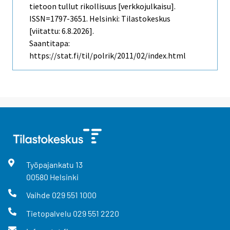
tietoon tullut rikollisuus [verkkojulkaisu].
ISSN=1797-3651. Helsinki: Tilastokeskus
[viitattu: 6.8.2026].
Saantitapa:
https://stat.fi/til/polrik/2011/02/index.html
Työpajankatu
13
00580
Helsinki
Vaihde
029 551 1000
Tietopalvelu
029 551 2220