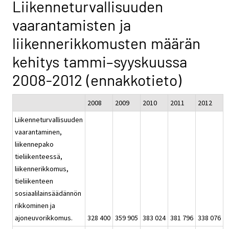
Liikenneturvallisuuden
vaarantamisten ja
liikennerikkomusten määrän
kehitys tammi–syyskuussa
2008-2012 (ennakkotieto)
2008
2009
2010
2011
2012
Liikenneturvallisuuden
vaarantaminen,
liikennepako
tieliikenteessä,
liikennerikkomus,
tieliikenteen
sosiaalilainsäädännön
rikkominen ja
ajoneuvorikkomus.
328 400
359 905
383 024
381 796
338 076