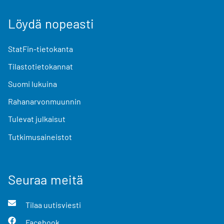
Löydä nopeasti
StatFin-tietokanta
Tilastotietokannat
Suomi lukuina
Rahanarvonmuunnin
Tulevat julkaisut
Tutkimusaineistot
Seuraa meitä
Tilaa uutisviesti
Facebook