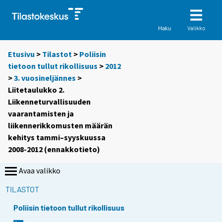
Valikko
Haku
Etusivu
>
Tilastot
>
Poliisin
tietoon tullut rikollisuus
>
2012
>
3. vuosineljännes
>
Liitetaulukko 2.
Liikenneturvallisuuden
vaarantamisten ja
liikennerikkomusten määrän
kehitys tammi–syyskuussa
2008-2012 (ennakkotieto)
Avaa valikko
TILASTOT
Poliisin tietoon tullut rikollisuus