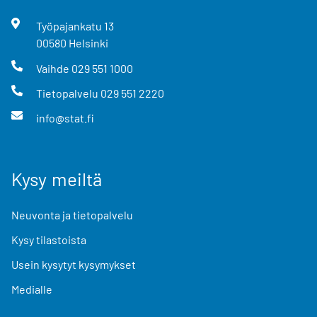
Työpajankatu
13
00580
Helsinki
Vaihde
029 551 1000
Tietopalvelu
029 551 2220
info@stat.fi
Kysy meiltä
Neuvonta ja tietopalvelu
Kysy tilastoista
Usein kysytyt kysymykset
Medialle