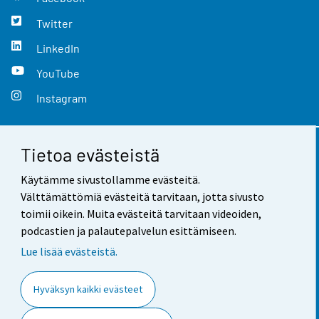
Twitter
LinkedIn
YouTube
Instagram
Tietoa evästeistä
Yhteystiedot
Käytämme sivustollamme evästeitä.
Palaute
Välttämättömiä evästeitä tarvitaan, jotta sivusto
toimii oikein. Muita evästeitä tarvitaan videoiden,
Käyttöehdot
podcastien ja palautepalvelun esittämiseen.
Tietosuoja
Lue lisää evästeistä.
Saavutettavuus
Hyväksyn kaikki evästeet
Tietoa sivustosta