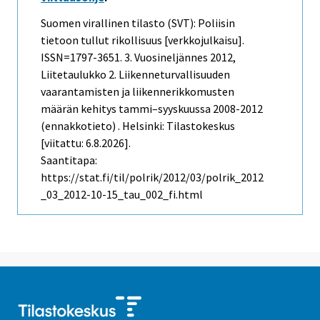
Suomen virallinen tilasto (SVT): Poliisin
tietoon tullut rikollisuus [verkkojulkaisu].
ISSN=1797-3651.
3. Vuosineljännes
2012,
Liitetaulukko 2. Liikenneturvallisuuden
vaarantamisten ja liikennerikkomusten
määrän kehitys tammi–syyskuussa 2008-2012
(ennakkotieto) . Helsinki: Tilastokeskus
[viitattu: 6.8.2026].
Saantitapa:
https://stat.fi/til/polrik/2012/03/polrik_2012
_03_2012-10-15_tau_002_fi.html