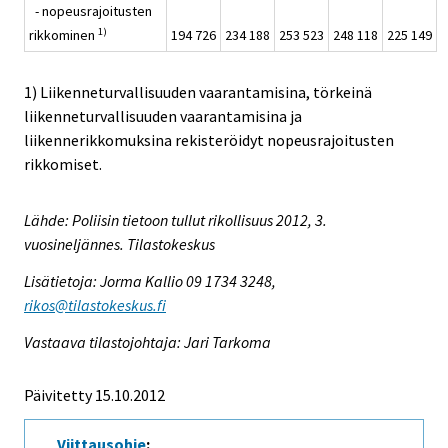
- nopeusrajoitusten
1)
rikkominen
194 726
234 188
253 523
248 118
225 149
1) Liikenneturvallisuuden vaarantamisina, törkeinä
liikenneturvallisuuden vaarantamisina ja
liikennerikkomuksina rekisteröidyt nopeusrajoitusten
rikkomiset.
Lähde: Poliisin tietoon tullut rikollisuus 2012, 3.
vuosineljännes. Tilastokeskus
Lisätietoja: Jorma Kallio 09 1734 3248,
rikos@tilastokeskus.fi
Vastaava tilastojohtaja: Jari Tarkoma
Päivitetty 15.10.2012
Viittausohje
: