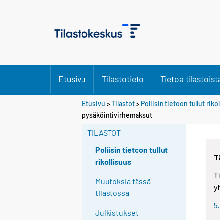
Etusivu
Tilastotieto
Tietoa tilastoist
Etusivu
>
Tilastot
>
Poliisin tietoon tullut riko
pysäköintivirhemaksut
TILASTOT
Poliisin tietoon tullut
T
rikollisuus
T
Muutoksia tässä
y
tilastossa
5
Julkistukset