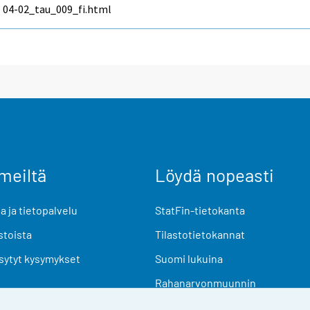
04-02_tau_009_fi.html
meiltä
Löydä nopeasti
 ja tietopalvelu
StatFin-tietokanta
stoista
Tilastotietokannat
sytyt kysymykset
Suomi lukuina
Rahanarvonmuunnin
Tulevat julkaisut