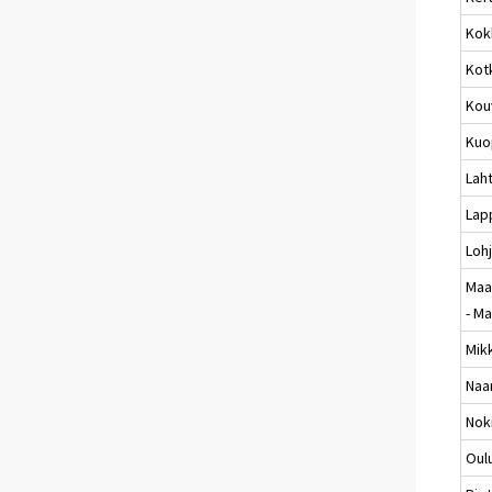
Kok
Kot
Kou
Kuo
Laht
Lap
Loh
Maa
- M
Mikk
Naan
Nok
Oul