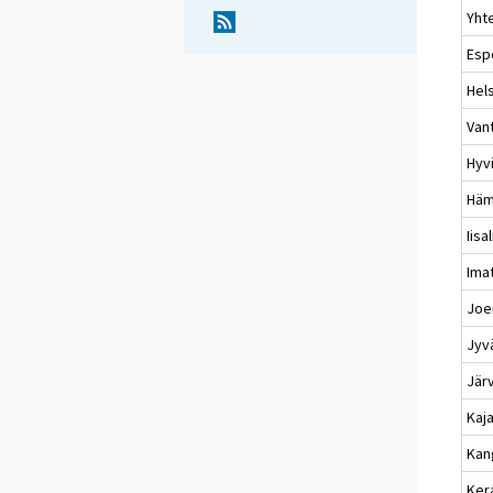
Yht
Esp
Hels
Van
Hyv
Häm
Iisa
Ima
Joe
Jyv
Jär
Kaj
Kan
Ker