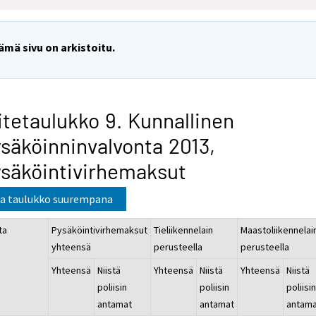
ämä sivu on arkistoitu.
itetaulukko 9. Kunnallinen
säköinninvalvonta 2013,
säköintivirhemaksut
a taulukko suurempana
ta
Pysäköintivirhemaksut
Tieliikennelain
Maastoliikennelai
yhteensä
perusteella
perusteella
Yhteensä
Niistä
Yhteensä
Niistä
Yhteensä
Niistä
poliisin
poliisin
poliisi
antamat
antamat
antam