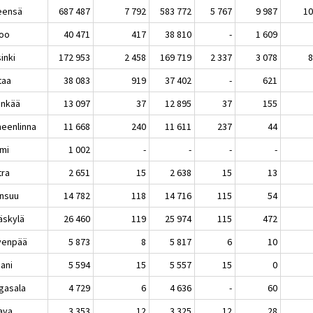
eensä
687 487
7 792
583 772
5 767
9 987
1
oo
40 471
417
38 810
-
1 609
inki
172 953
2 458
169 719
2 337
3 078
taa
38 083
919
37 402
-
621
inkää
13 097
37
12 895
37
155
eenlinna
11 668
240
11 611
237
44
lmi
1 002
-
-
-
-
tra
2 651
15
2 638
15
13
nsuu
14 782
118
14 716
115
54
äskylä
26 460
119
25 974
115
472
venpää
5 873
8
5 817
6
10
aani
5 594
15
5 557
15
0
gasala
4 729
6
4 636
-
60
ava
3 353
12
3 325
12
28