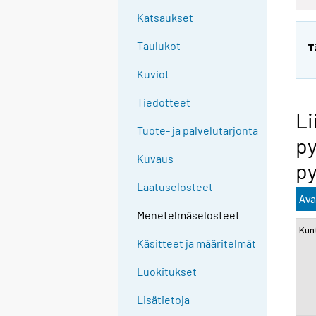
Katsaukset
Taulukot
T
Kuviot
Tiedotteet
Li
Tuote- ja palvelutarjonta
py
Kuvaus
py
Laatuselosteet
Ava
Menetelmäselosteet
Kun
Käsitteet ja määritelmät
Luokitukset
Lisätietoja