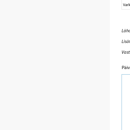
Var
Lähd
Lisä
Vast
Päiv