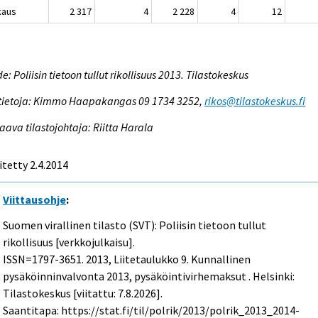
kaus
2 317
4
2 228
4
12
e: Poliisin tietoon tullut rikollisuus 2013. Tilastokeskus
tietoja: Kimmo Haapakangas 09 1734 3252,
rikos@tilastokeskus.fi
aava tilastojohtaja: Riitta Harala
itetty 2.4.2014
Viittausohje
:
Suomen virallinen tilasto (SVT): Poliisin tietoon tullut
rikollisuus [verkkojulkaisu].
ISSN=1797-3651. 2013, Liitetaulukko 9. Kunnallinen
pysäköinninvalvonta 2013, pysäköintivirhemaksut . Helsinki:
Tilastokeskus [viitattu: 7.8.2026].
Saantitapa: https://stat.fi/til/polrik/2013/polrik_2013_2014-