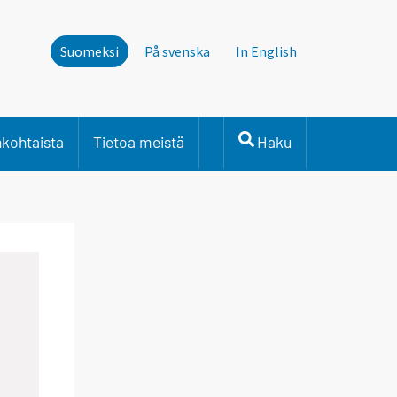
Suomeksi
På svenska
In English
nkohtaista
Tietoa meistä
Haku