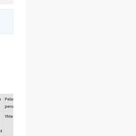
n
Pelastuslain
Joutokäyntirikkomus
perusteella
Yhteensä
Niistä
Yhteensä
Niistä
n
poliisin
poliisin
at
antamat
antamat