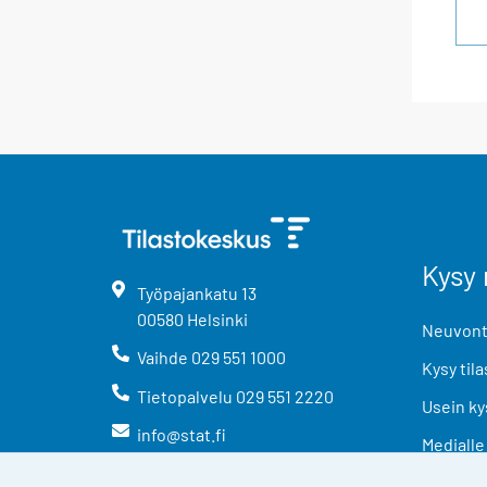
Kysy 
Työpajankatu
13
00580
Helsinki
Neuvonta
Vaihde
029 551 1000
Kysy tila
Tietopalvelu
029 551 2220
Usein ky
info@stat.fi
Medialle