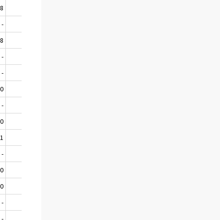
08
587
143
148
13
-
52
-
0
0
88
107
22
78
11
-
31
-
29
-
-
47
-
-
-
0
11
3
2
0
-
-
-
-
-
0
0
0
0
0
1
9
7
3
0
-
-
3
14
1
0
46
2
0
0
0
22
0
0
0
-
33
-
0
-
-
0
-
0
-