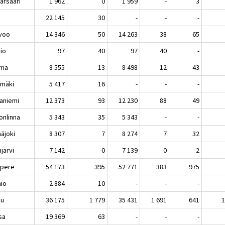
arsaari
1 962
0
1 959
-
3
i
22 145
30
-
-
-
voo
14 346
50
14 263
38
65
sio
97
40
97
40
-
uma
8 555
13
8 498
12
43
imäki
5 417
16
-
-
-
aniemi
12 373
93
12 230
88
49
onlinna
5 343
35
5 343
-
-
näjoki
8 307
7
8 274
7
32
njärvi
7 142
0
7 139
0
2
pere
54 173
395
52 771
383
975
nio
2 884
10
-
-
-
ku
36 175
1 779
35 431
1 691
641
sa
19 369
63
-
-
-