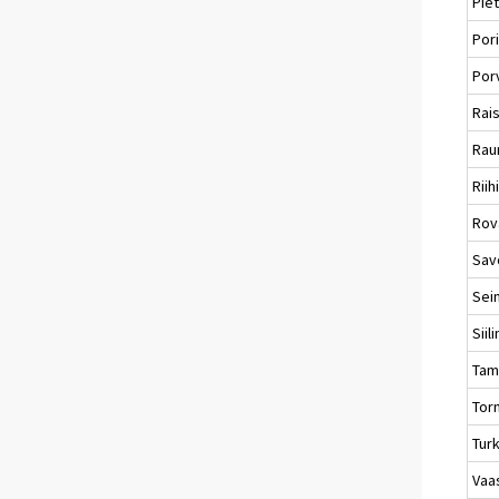
Piet
Por
Por
Rai
Ra
Riih
Rov
Sav
Sei
Siili
Tam
Tor
Tur
Vaa