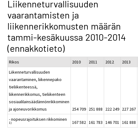
Liikenneturvallisuuden
vaarantamisten ja
liikennerikkomusten määrän
tammi-kesäkuussa 2010-2014
(ennakkotieto)
Rikos
2010
2011
2012
2013
Liikenneturvallisuuden
vaarantaminen, liikennepako
tieliikenteessä,
liikennerikkomus, tieliikenteen
sosiaalilainsäädännönrikkominen
ja ajoneuvorikkomus
254 709
251 888
222 249
227 267
- nopeusrajoituksen rikkominen
167 582
161 783
146 701
161 888
1)