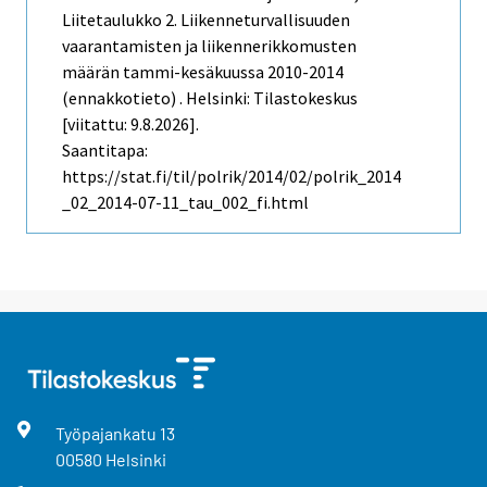
Liitetaulukko 2. Liikenneturvallisuuden
vaarantamisten ja liikennerikkomusten
määrän tammi-kesäkuussa 2010-2014
(ennakkotieto) . Helsinki: Tilastokeskus
[viitattu: 9.8.2026].
Saantitapa:
https://stat.fi/til/polrik/2014/02/polrik_2014
_02_2014-07-11_tau_002_fi.html
Työpajankatu
13
00580
Helsinki