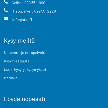
Vaihde
029 551 1000
Tietopalvelu
029 551 2220
info@stat.fi
Kysy meiltä
Neuvonta ja tietopalvelu
Kysy tilastoista
Usein kysytyt kysymykset
Medialle
Löydä nopeasti