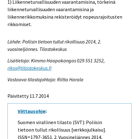
1) Liikenneturvallisuuden vaarantamisina, törkeinä
liikenneturvallisuuden vaarantamisina ja
liikennerikkomuksina rekisteröidyt nopeusrajoitusten
rikkomiset.
Lähde: Poliisin tietoon tullut rikollisuus 2014, 2.
vuosineljännes. Tilastokeskus
Lisätietoja: Kimmo Haapakangas 029 551 3252,
rikos@tilastokeskus.fi
Vastaava tilastojohtaja: Riitta Harala
Päivitetty 11.7.2014
Viittausohje
:
Suomen virallinen tilasto (SVT): Poliisin
tietoon tullut rikollisuus [verkkojulkaisu].
ISSN=1797-3651.
2. Vuosineljännes
2014,