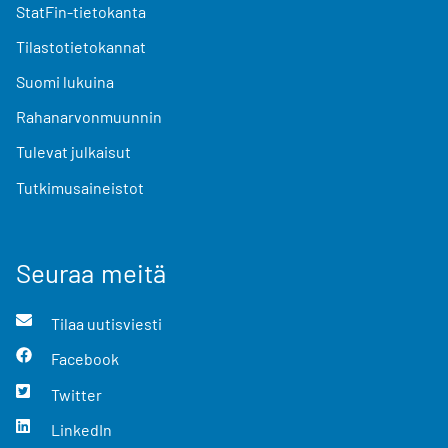
StatFin-tietokanta
Tilastotietokannat
Suomi lukuina
Rahanarvonmuunnin
Tulevat julkaisut
Tutkimusaineistot
Seuraa meitä
Tilaa uutisviesti
Facebook
Twitter
LinkedIn