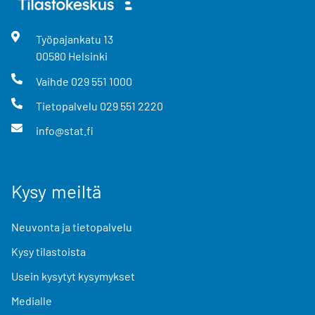
Työpajankatu
13
00580
Helsinki
Vaihde
029 551 1000
Tietopalvelu
029 551 2220
info@stat.fi
Kysy meiltä
Neuvonta ja tietopalvelu
Kysy tilastoista
Usein kysytyt kysymykset
Medialle