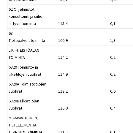
62 Ohjelmistot,
konsultointi ja siihen
liittyvä toiminta
115,4
-0,1
63
Tietopalvelutoiminta
100,9
-1,3
L KIINTEISTÖALAN
TOIMINTA
114,2
0,2
6820 Toimisto- ja
liiketilojen vuokrat
114,9
0,2
6820A Toimistotilojen
vuokrat
113,2
0,0
6820B Liiketilojen
vuokrat
116,0
0,4
M AMMATILLINEN,
TIETEELLINEN JA
TEKNINEN TOIMINTA
111,5
0,1