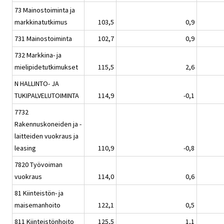
73 Mainostoiminta ja
markkinatutkimus
103,5
0,9
731 Mainostoiminta
102,7
0,9
732 Markkina- ja
mielipidetutkimukset
115,5
2,6
N HALLINTO- JA
TUKIPALVELUTOIMINTA
114,9
-0,1
7732
Rakennuskoneiden ja -
laitteiden vuokraus ja
leasing
110,9
-0,8
7820 Työvoiman
vuokraus
114,0
0,6
81 Kiinteistön- ja
maisemanhoito
122,1
0,5
811 Kiinteistönhoito
125,5
1,1