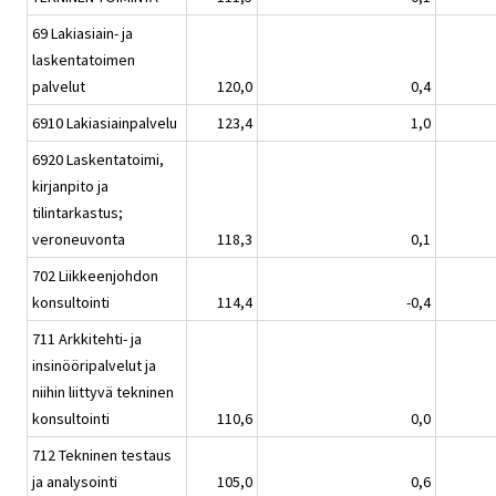
69 Lakiasiain- ja
laskentatoimen
palvelut
120,0
0,4
6910 Lakiasiainpalvelu
123,4
1,0
6920 Laskentatoimi,
kirjanpito ja
tilintarkastus;
veroneuvonta
118,3
0,1
702 Liikkeenjohdon
konsultointi
114,4
-0,4
711 Arkkitehti- ja
insinööripalvelut ja
niihin liittyvä tekninen
konsultointi
110,6
0,0
712 Tekninen testaus
ja analysointi
105,0
0,6