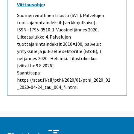
Viittausohje
:
Suomen virallinen tilasto (SVT): Palvelujen
tuottajahintaindeksit [verkkojulkaisu].
ISSN=1795-3510.
1. Vuosineljännes
2020,
Liitetaulukko 4. Palvelujen
tuottajahintaindeksit 2010=100, palvelut
yrityksille ja julkiselle sektorille (BtoB), 1.
neljännes 2020 . Helsinki: Tilastokeskus
[viitattu: 9.8.2026].
Saantitapa:
https://stat.fi/til/pthi/2020/01/pthi_2020_01
_2020-04-24_tau_004_fi.html