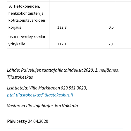
95 Tietokoneiden,
henkilökohtaisten ja
kotitaloustavaroiden
korjaus
123,8
0,5
96011 Pesulapalvelut
yrityksille
112,1
2,1
Lähde: Palvelujen tuottajahintaindeksit 2020, 1. neljännes.
Tilastokeskus
Lisätietoja: Ville Markkanen 029 551 3023,
pthi.tilastokeskus@tilastokeskus.fi
Vastaava tilastojohtaja: Jan Nokkala
Päivitetty 24.04.2020