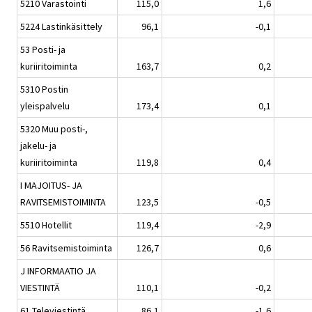
5210 Varastointi
115,0
1,6
5224 Lastinkäsittely
96,1
-0,1
53 Posti- ja
kuriiritoiminta
163,7
0,2
5310 Postin
yleispalvelu
173,4
0,1
5320 Muu posti-,
jakelu- ja
kuriiritoiminta
119,8
0,4
I MAJOITUS- JA
RAVITSEMISTOIMINTA
123,5
-0,5
5510 Hotellit
119,4
-2,9
56 Ravitsemistoiminta
126,7
0,6
J INFORMAATIO JA
VIESTINTÄ
110,1
-0,2
61 Televiestintä
86,1
-1,6