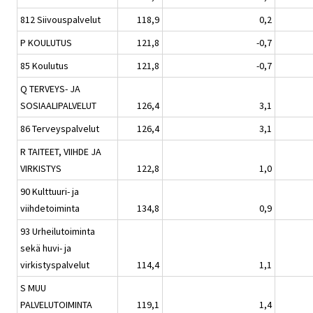
812 Siivouspalvelut
118,9
0,2
P KOULUTUS
121,8
-0,7
85 Koulutus
121,8
-0,7
Q TERVEYS- JA
SOSIAALIPALVELUT
126,4
3,1
86 Terveyspalvelut
126,4
3,1
R TAITEET, VIIHDE JA
VIRKISTYS
122,8
1,0
90 Kulttuuri- ja
viihdetoiminta
134,8
0,9
93 Urheilutoiminta
sekä huvi- ja
virkistyspalvelut
114,4
1,1
S MUU
PALVELUTOIMINTA
119,1
1,4