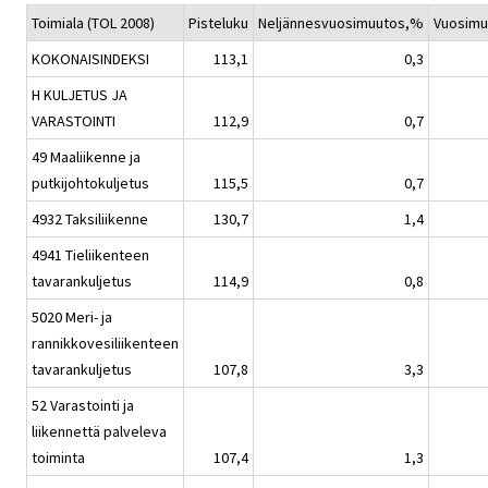
Toimiala (TOL 2008)
Pisteluku
Neljännesvuosimuutos,%
Vuosim
KOKONAISINDEKSI
113,1
0,3
H KULJETUS JA
VARASTOINTI
112,9
0,7
49 Maaliikenne ja
putkijohtokuljetus
115,5
0,7
4932 Taksiliikenne
130,7
1,4
4941 Tieliikenteen
tavarankuljetus
114,9
0,8
5020 Meri- ja
rannikkovesiliikenteen
tavarankuljetus
107,8
3,3
52 Varastointi ja
liikennettä palveleva
toiminta
107,4
1,3