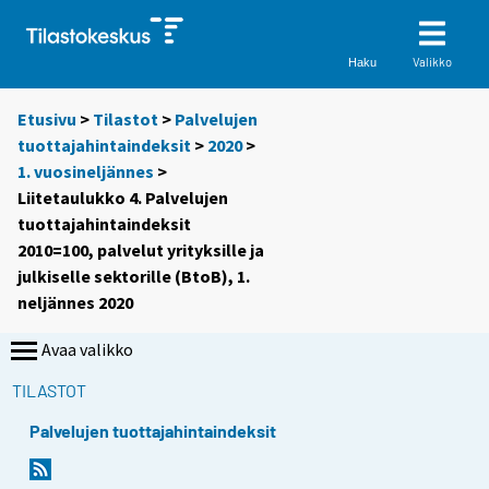
Valikko
Haku
Etusivu
>
Tilastot
>
Palvelujen
tuottajahintaindeksit
>
2020
>
1. vuosineljännes
>
Liitetaulukko 4. Palvelujen
tuottajahintaindeksit
2010=100, palvelut yrityksille ja
julkiselle sektorille (BtoB), 1.
neljännes 2020
Avaa valikko
TILASTOT
Palvelujen tuottajahintaindeksit