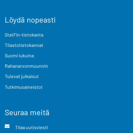
Löydä nopeasti
StatFin-tietokanta
Tilastotietokannat
Suomi lukuina
Rahanarvonmuunnin
Tulevat julkaisut
Tutkimusaineistot
Seuraa meitä
Tilaa uutisviesti