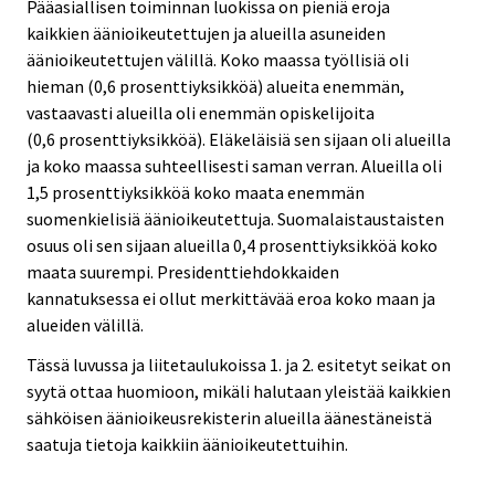
Pääasiallisen toiminnan luokissa on pieniä eroja
kaikkien äänioikeutettujen ja alueilla asuneiden
äänioikeutettujen välillä. Koko maassa työllisiä oli
hieman (0,6 prosenttiyksikköä) alueita enemmän,
vastaavasti alueilla oli enemmän opiskelijoita
(0,6 prosenttiyksikköä). Eläkeläisiä sen sijaan oli alueilla
ja koko maassa suhteellisesti saman verran. Alueilla oli
1,5 prosenttiyksikköä koko maata enemmän
suomenkielisiä äänioikeutettuja. Suomalaistaustaisten
osuus oli sen sijaan alueilla 0,4 prosenttiyksikköä koko
maata suurempi. Presidenttiehdokkaiden
kannatuksessa ei ollut merkittävää eroa koko maan ja
alueiden välillä.
Tässä luvussa ja liitetaulukoissa 1. ja 2. esitetyt seikat on
syytä ottaa huomioon, mikäli halutaan yleistää kaikkien
sähköisen äänioikeusrekisterin alueilla äänestäneistä
saatuja tietoja kaikkiin äänioikeutettuihin.