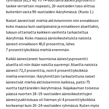
laskee verrattain nopeasti, 20-vuotiaiden taso alittuu
kuitenkin vasta 90-vuotiaiden ikäryhmässä. (Kuvio 1.)
Naiset äänestivät miehiä aktiivisemmin niin ennakkoon
koko maassa kuin vaalipäivänä ja ennakkoon alueillakin,
lukuun ottamatta kaikkein vanhinta tarkasteltua
ikäryhmää. Koko maassa äänioikeutetuista naisista
äänesti ennakkoon 40,0 prosenttia, lähes
7 prosenttiyksikköä miehiä enemmän.
Kaikki äänestäneet huomioiva äänestysprosentti
alueilla oli niin ikään naisilla suurempi. Alueilla naisista
äänesti 72,3 prosenttia, noin 6 prosenttiyksikköä
miehiä enemmän. Ikäryhmittäin tarkasteltuna naiset
äänestivät miehiä aktiivisemmin kaikissa, paitsi 75
vuotta täyttäneiden ikäryhmässä. Ikäjakauman toisessa
päässä nuorten 18–19-vuotiaiden äänioikeutettujen
äänestysaktiivisuus oli hieman yli 4 prosenttiyksikköä
korkeampi kuin 20–24-vuotiaiden ryhmässä. Kuten myös