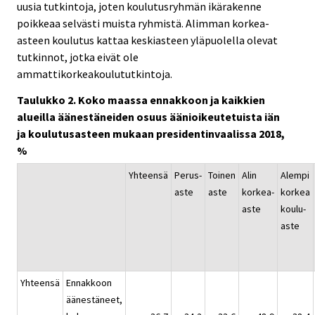
uusia tutkintoja, joten koulutusryhmän ikärakenne
poikkeaa selvästi muista ryhmistä. Alimman korkea-
asteen koulutus kattaa keskiasteen yläpuolella olevat
tutkinnot, jotka eivät ole
ammattikorkeakoulututkintoja.
Taulukko 2. Koko maassa ennakkoon ja kaikkien
alueilla äänestäneiden osuus äänioikeutetuista iän
ja koulutusasteen mukaan presidentinvaalissa 2018,
%
Yhteensä
Perus-
Toinen
Alin
Alempi
aste
aste
korkea-
korkea
aste
koulu-
aste
Yhteensä
Ennakkoon
äänestäneet,