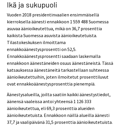
Ikä ja sukupuoli
Vuoden 2018 presidentinvaalien ensimmäisellä
kierroksella äänesti ennakkoon 1 559 488 Suomessa
asuvaa äänioikeutettua, mikä on 36,7 prosenttia
kaikista Suomessa asuvista äänioikeutetuista.
Tilastokeskuksen ilmoittama
ennakkoäänestysprosentti on 52,5.
Ennakkoäänestysprosentti saadaan laskemalla
ennakkoon äänestäneiden osuus äänestäneistä. Tässä
katsauksessa äänestäneitä tarkastellaan suhteessa
äänioikeutettuihin, joten ilmoitetut prosenttiluvut
ovat ennakkoäänestysprosenttia pienempiä.
Äänestysalueilla, joilta saatiin kaikki äänestystiedot,
äänensä vaaleissa antoi yhteensä 1 126 333
äänioikeutettua, eli 69,3 prosenttia alueiden
äänioikeutetuista. Ennakkoon näillä alueilla äänesti
37,7 ja vaalipäivänä 31,5 prosenttia äänioikeutetuista.