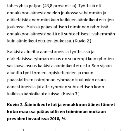
lähes yhtä paljon (43,8 prosenttia). Työllisiä oli
ennakkoon äänestäneiden joukossa vähemmän ja
eläkeläisiä enemmän kuin kaikkien äänioikeutettujen
joukossa. Muissa pääasiallisen toiminnan ryhmissä
ennakkoon äänestäneitä oli suhteellisesti vähemmän
kuin äänioikeutettujen joukossa. (Kuvio 2.)
Kaikista alueilla äänestäneistä työllisissä ja
eläkeläisissä ryhmän osuus on suurempi kuin ryhmien
vastaava osuus kaikista äänioikeutetuista. Sen sijaan
alueilla työttömien, opiskelijoiden ja muun
pääasiallisen toiminnan ryhmään kuuluvien osuus
äänestäneistä jäi alle ryhmien suhteellisen koon
kaikissa äänioikeutetuissa. (Kuvio 3.)
Kuvio 2. Äänioikeutetut ja ennakkoon äänestäneet
koko maassa pääasiallisen toiminnan mukaan
presidentinvaalissa 2018, %