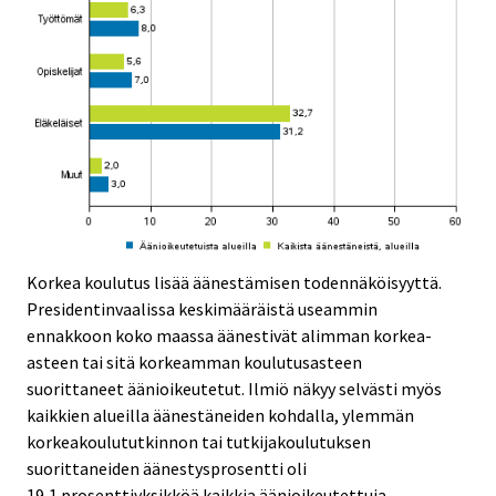
Korkea koulutus lisää äänestämisen todennäköisyyttä.
Presidentinvaalissa keskimääräistä useammin
ennakkoon koko maassa äänestivät alimman korkea-
asteen tai sitä korkeamman koulutusasteen
suorittaneet äänioikeutetut. Ilmiö näkyy selvästi myös
kaikkien alueilla äänestäneiden kohdalla, ylemmän
korkeakoulututkinnon tai tutkijakoulutuksen
suorittaneiden äänestysprosentti oli
19,1 prosenttiyksikköä kaikkia äänioikeutettuja