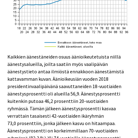
Kaikkien äänestäneiden osuus äänioikeutetuista niillä
äänestysalueilla, joilta saatiin myös vaalipäivän
äänestystieto antaa ilmiöstä ennakkoon äänestämistä
kattavamman kuvan. Äänioikeusiän vuoden 2018
presidentinvaalipäivänä saavuttaneiden 18-vuotiaiden
äänestysprosentti oli alueilla 56,9. Äänestysprosentti
kuitenkin putoaa 46,2 prosenttiin 20-vuotiaiden
ryhmässä. Tämän jälkeen äänestysprosentti kasvaa
verrattain tasaisesti 42-vuotiaiden ikäryhmän
73,0 prosenttiin, jonka jälkeen kasvu on hitaampaa.
Äänestysprosentti on korkeimmillaan 70-vuotiaiden
ryhmässä (82,3 %). Yli 74-vuotiailla äänestysprosentti