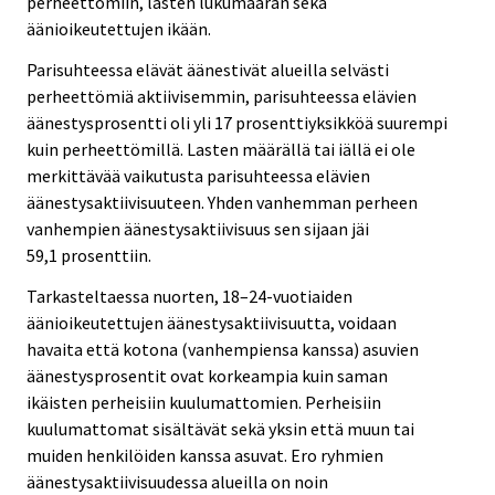
perheettömiin, lasten lukumäärän sekä
äänioikeutettujen ikään.
Parisuhteessa elävät äänestivät alueilla selvästi
perheettömiä aktiivisemmin, parisuhteessa elävien
äänestysprosentti oli yli 17 prosenttiyksikköä suurempi
kuin perheettömillä. Lasten määrällä tai iällä ei ole
merkittävää vaikutusta parisuhteessa elävien
äänestysaktiivisuuteen. Yhden vanhemman perheen
vanhempien äänestysaktiivisuus sen sijaan jäi
59,1 prosenttiin.
Tarkasteltaessa nuorten, 18–24-vuotiaiden
äänioikeutettujen äänestysaktiivisuutta, voidaan
havaita että kotona (vanhempiensa kanssa) asuvien
äänestysprosentit ovat korkeampia kuin saman
ikäisten perheisiin kuulumattomien. Perheisiin
kuulumattomat sisältävät sekä yksin että muun tai
muiden henkilöiden kanssa asuvat. Ero ryhmien
äänestysaktiivisuudessa alueilla on noin