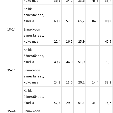
koko maa
36,7
34,2
33,6
48,9
38,4
Kaikki
äänestäneet,
alueilla
69,3
57,3
65,2
84,8
80,8
18-24
Ennakkoon
äänestäneet,
koko maa
22,4
16,5
25,9
..
45,5
Kaikki
äänestäneet,
alueilla
49,2
44,0
51,9
..
78,0
25-34
Ennakkoon
äänestäneet,
koko maa
24,2
11,6
20,2
14,4
33,2
Kaikki
äänestäneet,
alueilla
57,4
29,8
51,8
38,8
74,6
35-44
Ennakkoon