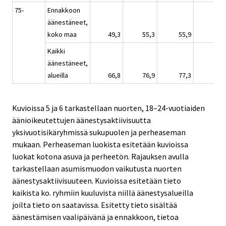
75-
Ennakkoon
äänestäneet,
koko maa
49,3
55,3
55,9
.
Kaikki
äänestäneet,
alueilla
66,8
76,9
77,3
.
Kuvioissa 5 ja 6 tarkastellaan nuorten, 18–24-vuotiaiden
äänioikeutettujen äänestysaktiivisuutta
yksivuotisikäryhmissä sukupuolen ja perheaseman
mukaan. Perheaseman luokista esitetään kuvioissa
luokat kotona asuva ja perheetön. Rajauksen avulla
tarkastellaan asumismuodon vaikutusta nuorten
äänestysaktiivisuuteen. Kuvioissa esitetään tieto
kaikista ko. ryhmiin kuuluvista niillä äänestysalueilla
joilta tieto on saatavissa. Esitetty tieto sisältää
äänestämisen vaalipäivänä ja ennakkoon, tietoa