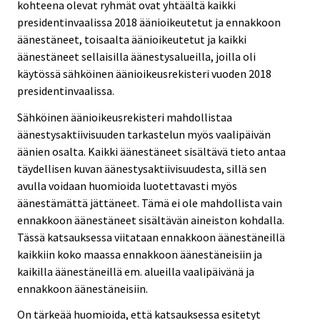
kohteena olevat ryhmät ovat yhtäältä kaikki
presidentinvaalissa 2018 äänioikeutetut ja ennakkoon
äänestäneet, toisaalta äänioikeutetut ja kaikki
äänestäneet sellaisilla äänestysalueilla, joilla oli
käytössä sähköinen äänioikeusrekisteri vuoden 2018
presidentinvaalissa.
Sähköinen äänioikeusrekisteri mahdollistaa
äänestysaktiivisuuden tarkastelun myös vaalipäivän
äänien osalta. Kaikki äänestäneet sisältävä tieto antaa
täydellisen kuvan äänestysaktiivisuudesta, sillä sen
avulla voidaan huomioida luotettavasti myös
äänestämättä jättäneet. Tämä ei ole mahdollista vain
ennakkoon äänestäneet sisältävän aineiston kohdalla.
Tässä katsauksessa viitataan ennakkoon äänestäneillä
kaikkiin koko maassa ennakkoon äänestäneisiin ja
kaikilla äänestäneillä em. alueilla vaalipäivänä ja
ennakkoon äänestäneisiin.
On tärkeää huomioida, että katsauksessa esitetyt