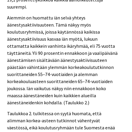
suurempi.
Aiemmin on huomattu iän selvä yhteys
äänestysaktiivisuuteen. Tämä näkyy myös
koulutusryhmissä, joissa käytännössä kaikissa
äänestysaktiivisuus kasvaa iän myötä, lukuun
ottamatta kaikkein vanhinta ikäryhmää, eli 75 vuotta
täyttäneitä. Yli 90 prosentin ennakkoon ja vaalipäivänä
äänestämisen sisältävään äänestysaktiivisuuteen
päästään vähintään ylemmän korkeakoulututkinnon
suorittaneiden 55–74-vuotiaiden ja alemman
korkeakouluasteen suorittaneiden 65–74-vuotiaiden
joukossa. Iän vaikutus näkyy niin ennakkoon koko
maassa äänestäneiden kuin kaikkien alueilla
äänestäneidenkin kohdalla. (Taulukko 2.)
Taulukkoa 2. tulkitessa on syytä huomata, että
alimman korkea-asteen tutkinnot vähentyvät
väestössä, eikä koulutusryhmään tule Suomesta enää