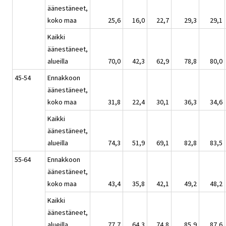
äänestäneet,
koko maa
25,6
16,0
22,7
29,3
29,1
Kaikki
äänestäneet,
alueilla
70,0
42,3
62,9
78,8
80,0
45-54
Ennakkoon
äänestäneet,
koko maa
31,8
22,4
30,1
36,3
34,6
Kaikki
äänestäneet,
alueilla
74,3
51,9
69,1
82,8
83,5
55-64
Ennakkoon
äänestäneet,
koko maa
43,4
35,8
42,1
49,2
48,2
Kaikki
äänestäneet,
alueilla
77,7
64,3
74,8
85,9
87,6