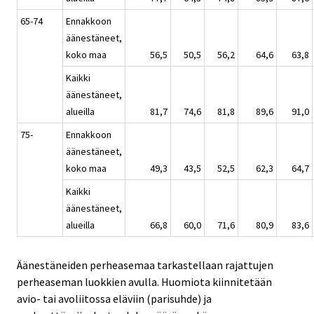
65-74
Ennakkoon
äänestäneet,
koko maa
56,5
50,5
56,2
64,6
63,8
Kaikki
äänestäneet,
alueilla
81,7
74,6
81,8
89,6
91,0
75-
Ennakkoon
äänestäneet,
koko maa
49,3
43,5
52,5
62,3
64,7
Kaikki
äänestäneet,
alueilla
66,8
60,0
71,6
80,9
83,6
Äänestäneiden perheasemaa tarkastellaan rajattujen
perheaseman luokkien avulla. Huomiota kiinnitetään
avio- tai avoliitossa eläviin (parisuhde) ja