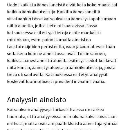
tiedot kaikista äänestäneistä eivät kata koko maata tai
kaikkia äänioikeutettuja. Kaikilla äänestäneillä
viitataankin tässä katsauksessa äänestystapahtumaan
niillä alueilla, joilta tieto oli saatavissa. Tässä
katsauksessa esitettyjä tietoja ei ole muokattu
mitenkään, esim. painottamalla aineistoa
taustatekijöiden perusteella, vaan jakaumat esitetään
sellaisena kuin ne aineistossa ovat. Toisin sanoen,
kaikista äänestäneistä alueilla esitetyt tiedot koskevat
niitä kuntia, äänestysalueita ja äänioikeutettuja, joista
tieto oli saatavilla. Katsauksessa esitetyt analyysit
koskevat luonnollisesti presidentinvaalin I vaalia.
Analyysin aineisto
Katsauksen analyysejä tarkasteltaessa on tärkeä
huomata, että analyyseissa on mukana kaksi toisistaan
erillistä, mutta osittain päällekkäistä äänestäjäryhmää.