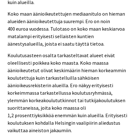
kuin alueilla.
Koko maan äänioikeutettujen mediaanitulo on hieman
alueiden äänioikeutettuja suurempi. Ero on noin
400 euroa vuodessa. Tulotaso on koko maan keskiarvoa
matalampi erityisesti sellaisten kuntien
äänestysalueilla, joista ei saatu täyttä tietoa.
Koulutusasteen osalta tarkasteltavat alueet eivät
oleellisesti poikkea koko maasta. Koko maassa
äänioikeutetut olivat keskimäärin hieman korkeammin
koulutettuja kuin tarkastelluilla sähköisen
äänioikeusrekisterin alueilla. Ero näkyy erityisesti
korkeimmassa tarkastellussa koulutusryhmässä,
ylemmän korkeakoulututkinnot tai tutkijakoulutuksen
suorittaneissa, joita koko maassa oli
1,2 prosenttiyksikköä enemmän kuin alueilla. Erityisesti
koulutuksen kohdalla Helsingin vaalipiirin aliedustus
vaikuttaa aineiston jakaumiin.