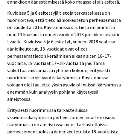
ennakkoon äänestämisestä koko maassa ei siis esitetä.
Kuvioissa 5 ja 6 esitettyjä tietoja tarkastellessa on
huomioitava, että tieto äänioikeutetun perheasemasta
on vuodelta 2016. Käytännössä siis tieto on poimittu
noin 13 kuukautta ennen vuoden 2018 presidentinvaalin
I vaalia. Kuvioissa 5 ja 6 esitetyt, vuoden 2018 vaalissa
äänioikeutetut, 18-vuotiaat ovat olleet
perheasematiedon keräämisen aikaan siten 16–17-
vuotiaita, 19 vuotiaat 17–18-vuotiaita jne. Tämä
vaikuttaa väistämättä ryhmien kokoon, erityisesti
nuorimmissa yksivuotisikäryhmissä. Käytännössä
voidaan olettaa, että yksin asuvia oli näissä ikäryhmissä
enemmän kuin analyysin pohjana käytetyssä
aineistossa.
Erityisesti nuorimmissa tarkastelluissa
yksivuotisikäryhmissä perheettömien nuorten osuus
ikäryhmästä on aineistossa pieni. Tarkastelluissa
perheaseman luokissa äänioikeutetuista 18-vuotiaista