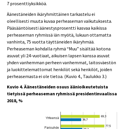
7 prosenttiyksikköä.
Äänestäneiden ikäryhmittäinen tarkastelu ei
oleellisesti muuta kuvaa perheaseman vaikutuksesta.
Pääsääntöisesti äänestysprosentti kasvaa kaikissa
perheaseman ryhmissä iän myötä, lukuun ottamatta
vanhinta, 75 vuotta täyttäneiden ikäryhmää.
Perheaseman kohdalla ryhmä “Muu” sisältää kotona
asuvat yli 24-vuotiaat, aikuisen lapsen kanssa asuvat
yhden vanhemman perheen vanhemmat, laitosväestön
ja luokittelemattomat henkilöt sekä henkilöt, joiden
perheasemasta ei ole tietoa. (Kuvio 4., Taulukko 3.)
Kuvio 4. Äänestäneiden osuus äänioikeutetuista
tietyissä perheaseman ryhmissä presidentinvaalissa
2018, %