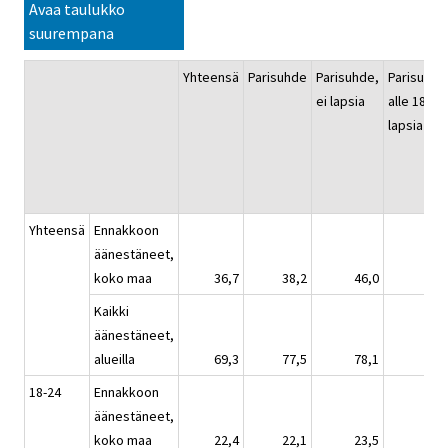
Avaa taulukko
suurempana
Yhteensä
Parisuhde
Parisuhde,
Parisuhde
ei lapsia
alle 18 v.
lapsia
Yhteensä
Ennakkoon
äänestäneet,
koko maa
36,7
38,2
46,0
24,
Kaikki
äänestäneet,
alueilla
69,3
77,5
78,1
75,
18-24
Ennakkoon
äänestäneet,
koko maa
22,4
22,1
23,5
13,