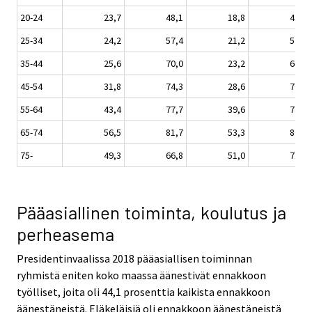
20-24
23,7
48,1
18,8
41,8
25-34
24,2
57,4
21,2
52,6
35-44
25,6
70,0
23,2
66,0
45-54
31,8
74,3
28,6
70,9
55-64
43,4
77,7
39,6
74,9
65-74
56,5
81,7
53,3
80,0
75-
49,3
66,8
51,0
71,0
Pääasiallinen toiminta, koulutus ja
perheasema
Presidentinvaalissa 2018 pääasiallisen toiminnan
ryhmistä eniten koko maassa äänestivät ennakkoon
työlliset, joita oli 44,1 prosenttia kaikista ennakkoon
äänestäneistä. Eläkeläisiä oli ennakkoon äänestäneistä