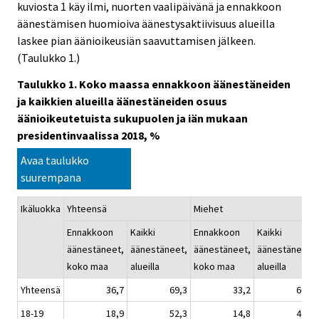
kuviosta 1 käy ilmi, nuorten vaalipäivänä ja ennakkoon
äänestämisen huomioiva äänestysaktiivisuus alueilla
laskee pian äänioikeusiän saavuttamisen jälkeen.
(Taulukko 1.)
Taulukko 1. Koko maassa ennakkoon äänestäneiden
ja kaikkien alueilla äänestäneiden osuus
äänioikeutetuista sukupuolen ja iän mukaan
presidentinvaalissa 2018, %
Avaa taulukko
suurempana
Ikäluokka
Yhteensä
Miehet
Ennakkoon
Kaikki
Ennakkoon
Kaikki
äänestäneet,
äänestäneet,
äänestäneet,
äänestäneet,
koko maa
alueilla
koko maa
alueilla
Yhteensä
36,7
69,3
33,2
66,1
18-19
18,9
52,3
14,8
46,3