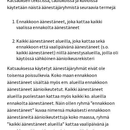
Katsauksen tekstissä, taulukoissa ja kuvioissa
käytetään näistä äänestäjäryhmistä seuraavia termejä:
Ennakkoon äänestäneet, joka kattaa kaikki
vaalissa ennakolta äänestäneet
Kaikki äänestäneet alueilla, joka kattaa sekä
ennakkoon että vaalipäivänä äänestäneet (s.o.
kaikki äänestäneet) niillä äänestysalueilla, joilla oli
käytössä sähköinen äänioikeusrekisteri
Katsauksessa käytetyt äänestäjäryhmät eivät ole
toisensa poissulkevia. Koko maan ennakkoon
äänestäneet sisältää myös em. alueilla ennakkoon
äänestäneet äänioikeutetut. Kaikki äänestäneet
alueilla puolestaan kattaa myös kaikki ko. alueilla
ennakolta äänestäneet. Näin ollen ryhmä ”ennakkoon
äänestäneet” kuvaa nimensä mukaisesti ennakkoon
äänestäneitä äänioikeutettuja koko maassa, ryhmä
”kaikki äänestäneet alueilla” kattaa vaalipäivänä ja