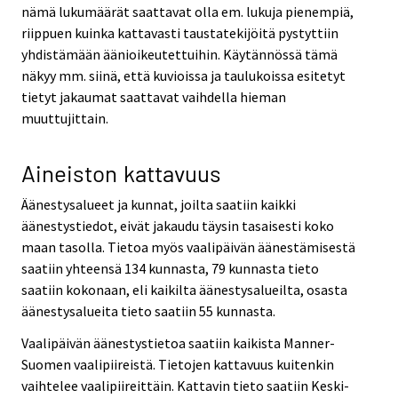
nämä lukumäärät saattavat olla em. lukuja pienempiä,
riippuen kuinka kattavasti taustatekijöitä pystyttiin
yhdistämään äänioikeutettuihin. Käytännössä tämä
näkyy mm. siinä, että kuvioissa ja taulukoissa esitetyt
tietyt jakaumat saattavat vaihdella hieman
muuttujittain.
Aineiston kattavuus
Äänestysalueet ja kunnat, joilta saatiin kaikki
äänestystiedot, eivät jakaudu täysin tasaisesti koko
maan tasolla. Tietoa myös vaalipäivän äänestämisestä
saatiin yhteensä 134 kunnasta, 79 kunnasta tieto
saatiin kokonaan, eli kaikilta äänestysalueilta, osasta
äänestysalueita tieto saatiin 55 kunnasta.
Vaalipäivän äänestystietoa saatiin kaikista Manner-
Suomen vaalipiireistä. Tietojen kattavuus kuitenkin
vaihtelee vaalipiireittäin. Kattavin tieto saatiin Keski-