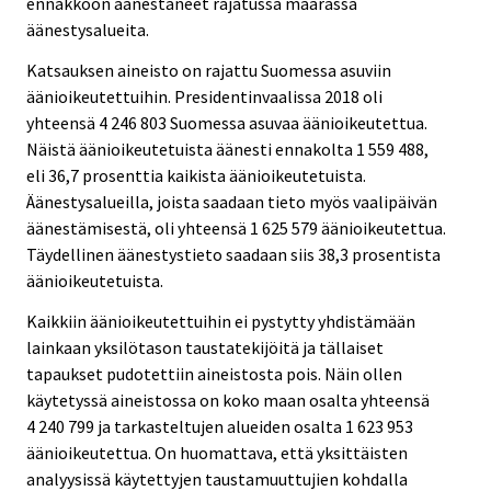
ennakkoon äänestäneet rajatussa määrässä
äänestysalueita.
Katsauksen aineisto on rajattu Suomessa asuviin
äänioikeutettuihin. Presidentinvaalissa 2018 oli
yhteensä 4 246 803 Suomessa asuvaa äänioikeutettua.
Näistä äänioikeutetuista äänesti ennakolta 1 559 488,
eli 36,7 prosenttia kaikista äänioikeutetuista.
Äänestysalueilla, joista saadaan tieto myös vaalipäivän
äänestämisestä, oli yhteensä 1 625 579 äänioikeutettua.
Täydellinen äänestystieto saadaan siis 38,3 prosentista
äänioikeutetuista.
Kaikkiin äänioikeutettuihin ei pystytty yhdistämään
lainkaan yksilötason taustatekijöitä ja tällaiset
tapaukset pudotettiin aineistosta pois. Näin ollen
käytetyssä aineistossa on koko maan osalta yhteensä
4 240 799 ja tarkasteltujen alueiden osalta 1 623 953
äänioikeutettua. On huomattava, että yksittäisten
analyysissä käytettyjen taustamuuttujien kohdalla