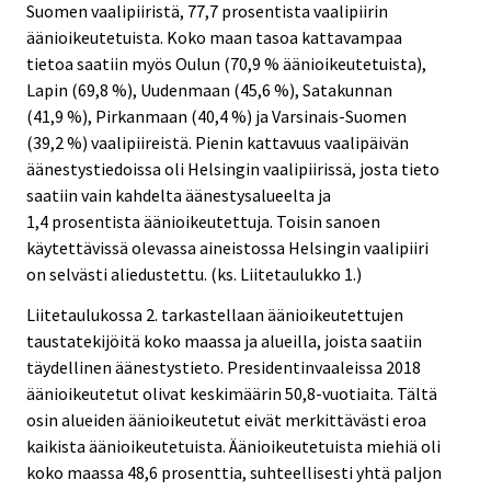
Suomen vaalipiiristä, 77,7 prosentista vaalipiirin
äänioikeutetuista. Koko maan tasoa kattavampaa
tietoa saatiin myös Oulun (70,9 % äänioikeutetuista),
Lapin (69,8 %), Uudenmaan (45,6 %), Satakunnan
(41,9 %), Pirkanmaan (40,4 %) ja Varsinais-Suomen
(39,2 %) vaalipiireistä. Pienin kattavuus vaalipäivän
äänestystiedoissa oli Helsingin vaalipiirissä, josta tieto
saatiin vain kahdelta äänestysalueelta ja
1,4 prosentista äänioikeutettuja. Toisin sanoen
käytettävissä olevassa aineistossa Helsingin vaalipiiri
on selvästi aliedustettu. (ks. Liitetaulukko 1.)
Liitetaulukossa 2. tarkastellaan äänioikeutettujen
taustatekijöitä koko maassa ja alueilla, joista saatiin
täydellinen äänestystieto. Presidentinvaaleissa 2018
äänioikeutetut olivat keskimäärin 50,8-vuotiaita. Tältä
osin alueiden äänioikeutetut eivät merkittävästi eroa
kaikista äänioikeutetuista. Äänioikeutetuista miehiä oli
koko maassa 48,6 prosenttia, suhteellisesti yhtä paljon